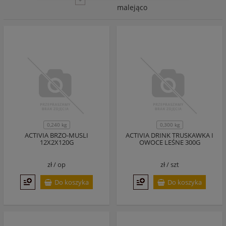
malejąco
0,240 kg
0,300 kg
ACTIVIA BRZO-MUSLI
ACTIVIA DRINK TRUSKAWKA I
12X2X120G
OWOCE LEŚNE 300G
zł /
op
zł /
szt
Do koszyka
Do koszyka