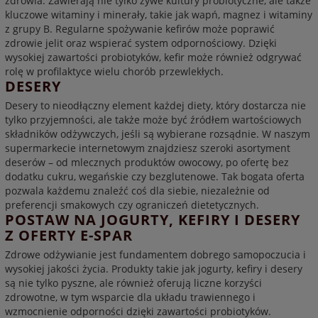
zdrowia. Zawierają nie tylko żywe kultury probiotyczne, ale także
kluczowe witaminy i minerały, takie jak wapń, magnez i witaminy
z grupy B. Regularne spożywanie kefirów może poprawić
zdrowie jelit oraz wspierać system odpornościowy. Dzięki
wysokiej zawartości probiotyków, kefir może również odgrywać
rolę w profilaktyce wielu chorób przewlekłych.
DESERY
Desery to nieodłączny element każdej diety, który dostarcza nie
tylko przyjemności, ale także może być źródłem wartościowych
składników odżywczych, jeśli są wybierane rozsądnie. W naszym
supermarkecie internetowym znajdziesz szeroki asortyment
deserów – od mlecznych produktów owocowy, po ofertę bez
dodatku cukru, wegańskie czy bezglutenowe. Tak bogata oferta
pozwala każdemu znaleźć coś dla siebie, niezależnie od
preferencji smakowych czy ograniczeń dietetycznych.
POSTAW NA JOGURTY, KEFIRY I DESERY
Z OFERTY E-SPAR
Zdrowe odżywianie jest fundamentem dobrego samopoczucia i
wysokiej jakości życia. Produkty takie jak jogurty, kefiry i desery
są nie tylko pyszne, ale również oferują liczne korzyści
zdrowotne, w tym wsparcie dla układu trawiennego i
wzmocnienie odporności dzięki zawartości probiotyków.