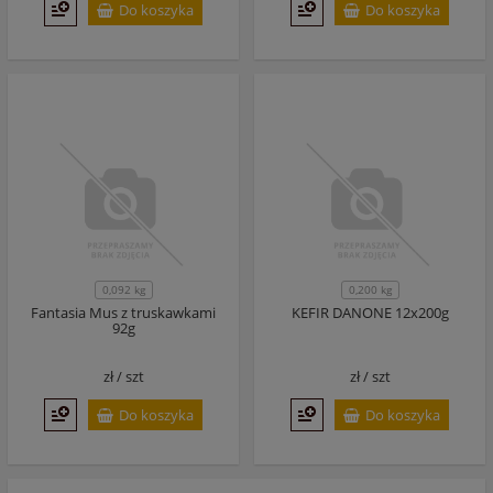
Do koszyka
Do koszyka
0,092 kg
0,200 kg
Fantasia Mus z truskawkami
KEFIR DANONE 12x200g
92g
zł /
szt
zł /
szt
Do koszyka
Do koszyka