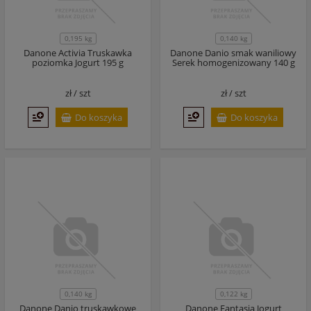
0,195 kg
0,140 kg
Danone Activia Truskawka
Danone Danio smak waniliowy
poziomka Jogurt 195 g
Serek homogenizowany 140 g
zł /
szt
zł /
szt
Do koszyka
Do koszyka
0,140 kg
0,122 kg
Danone Danio truskawkowe
Danone Fantasia Jogurt