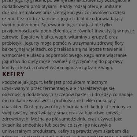
przez jogurty greckie, po wersje bezlaktozowe czy wzbogacone
dodatkowymi probiotykami. Każdy rodzaj oferuje unikalne
doznania smakowe oraz szereg korzyści zdrowotnych, dzięki
czemu bez trudu znajdziesz jogurt idealnie odpowiadający
swoim potrzebom. Spożywanie jogurtów jest nie tylko
przyjemnością dla podniebienia, ale również inwestycją w nasze
zdrowie. Bogate w białko, wapń, witaminy z grupy B oraz
probiotyki, jogurty mogą pomóc w utrzymaniu zdrowej flory
bakteryjnej w jelitach, co przekłada się na lepsze trawienie i
wzmocnienie układu odpornościowego. Regularne włączanie
jogurtów do diety może również przyczynić się do poprawy
kondycji kości, a nawet wspomagać zarządzanie wagą.
KEFIRY
Podobnie jak jogurt, kefir jest produktem mlecznym
uzyskiwanym przez fermentację, ale charakteryzuje się
obecnością dodatkowych szczepów bakterii i drożdży, co nadaje
mu unikalne właściwości probiotyczne i lekko musujący
charakter. Dostępny w różnych odmianach kefir jest ceniony za
swój kwaśny, orzeźwiający smak oraz za bogactwo korzyści
zdrowotnych. Można go pić samodzielnie oraz używać jako
składnika smoothies lub sosów, co czyni go niezwykle
uniwersalnym produktem. Kefiry są prawdziwym skarbem dla