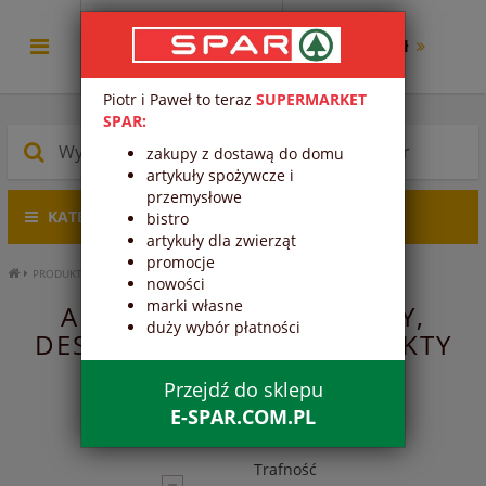
0.00 zł
Piotr i Paweł to teraz
SUPERMARKET
SPAR:
zakupy z dostawą do domu
artykuły spożywcze i
przemysłowe
KATEGORIE PRODUKTÓW
bistro
artykuły dla zwierząt
promocje
PRODUKTY ŚWIEŻE
NABIAŁ
JOGURTY, KEFIRY, DESERY
ALPRO
nowości
marki własne
ALPRO - JOGURTY, KEFIRY,
duży wybór płatności
DESERY - NABIAŁ - PRODUKTY
ŚWIEŻE
Przejdź do sklepu
E-SPAR.COM.PL
Trafność