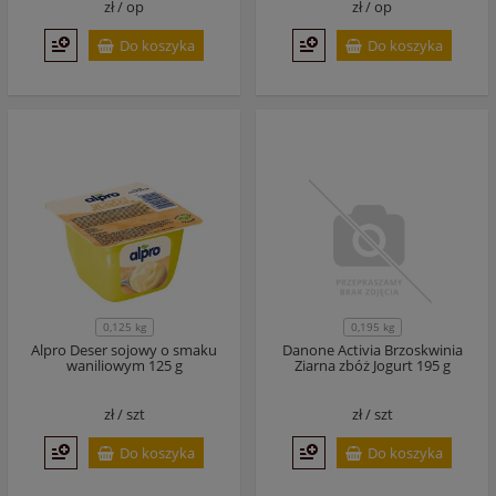
zł /
op
zł /
op
Do koszyka
Do koszyka
0,125 kg
0,195 kg
Alpro Deser sojowy o smaku
Danone Activia Brzoskwinia
waniliowym 125 g
Ziarna zbóż Jogurt 195 g
zł /
szt
zł /
szt
Do koszyka
Do koszyka