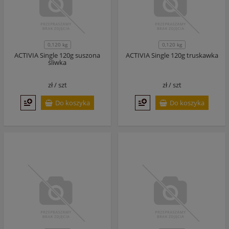
0,120 kg
0,120 kg
ACTIVIA Single 120g suszona
ACTIVIA Single 120g truskawka
śliwka
zł /
szt
zł /
szt
Do koszyka
Do koszyka