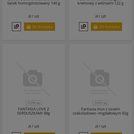
Serek homogenizowany 140 g
kremowy z wiśniami 122 g
zł /
szt
zł /
szt
Do koszyka
Do koszyka
0,098 kg
0,092 kg
FANTASIA LOVE Z
Fantasia mus z sosem
SERDUSZKAMI 98g
czekoladowo- migdałowym 92g
zł /
szt
zł /
szt