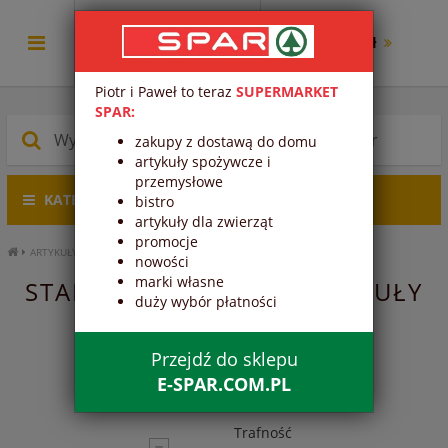
0.00 zł
Piotr i Paweł to teraz
SUPERMARKET
SPAR:
zakupy z dostawą do domu
artykuły spożywcze i
przemysłowe
KATEGORIE PRODUKTÓW
bistro
artykuły dla zwierząt
promocje
ARTYKUŁY PRZEMYSŁOWE
ARTYKUŁY KUCHENNE
STAL NIERDZEWNA
nowości
marki własne
STAL NIERDZEWNA - ARTYKUŁY
duży wybór płatności
KUCHENNE - ARTYKUŁY
PRZEMYSŁOWE
Przejdź do sklepu
E-SPAR.COM.PL
Trafność