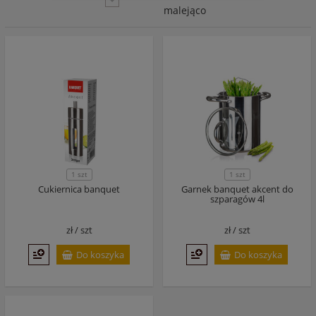
malejąco
1 szt
1 szt
Cukiernica banquet
Garnek banquet akcent do
szparagów 4l
zł /
szt
zł /
szt
Do koszyka
Do koszyka