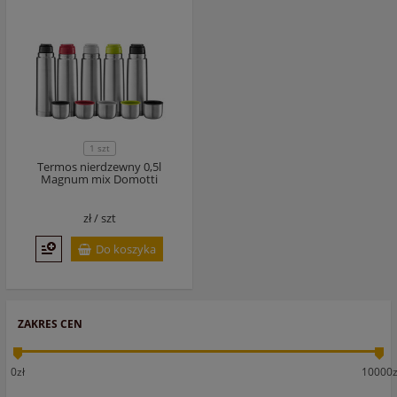
1 szt
Termos nierdzewny 0,5l
Magnum mix Domotti
zł /
szt
Do koszyka
ZAKRES CEN
0zł
10000z