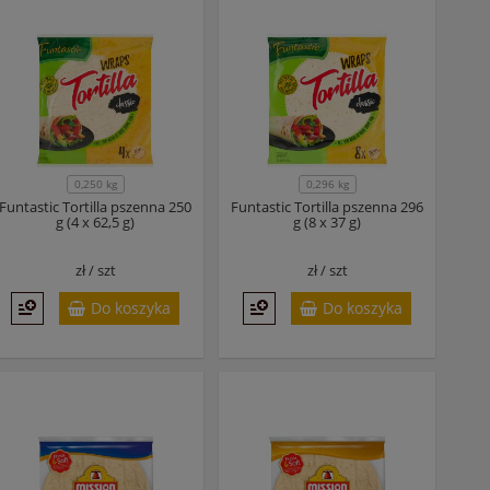
0,250 kg
0,296 kg
Funtastic Tortilla pszenna 250
Funtastic Tortilla pszenna 296
g (4 x 62,5 g)
g (8 x 37 g)
zł /
szt
zł /
szt
Do koszyka
Do koszyka