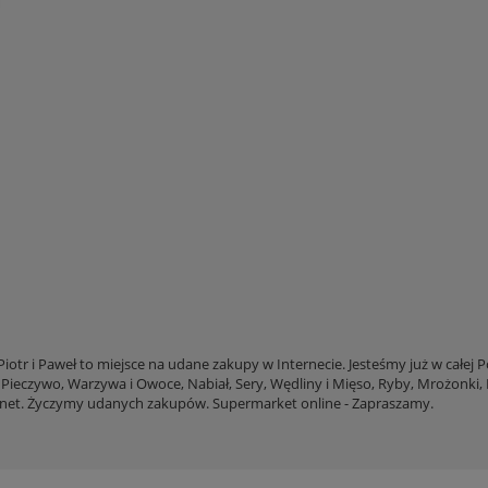
otr i Paweł to miejsce na udane zakupy w Internecie. Jesteśmy już w całej 
 Pieczywo, Warzywa i Owoce, Nabiał, Sery, Wędliny i Mięso, Ryby, Mrożonki, K
rnet. Życzymy udanych zakupów. Supermarket online - Zapraszamy.