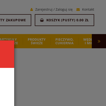
Zarejestruj
/
Zaloguj się
Kontakt
STY ZAKUPOWE
KOSZYK (
PUSTY
)
0.00 ZŁ
ARTYKUŁY
PRODUKTY
PIECZYWO,
WĘDLINY
SPOŻYWCZE
ŚWIEŻE
CUKIERNIA
I MIĘSO