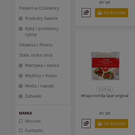
zł /
szt
Piekarnia Ozdowscy
Do koszyka
Produkty Świeże
Ryby i przetwory
rybne
Siłownia i fitness
Stała, niska cena
Warzywa i owoce
Wędliny i mięso
Woda i napoje
0,370 kg
Wraps tortilla Spar original
Zabawki
zł /
szt
MARKA
Mission
Do koszyka
Funtastic