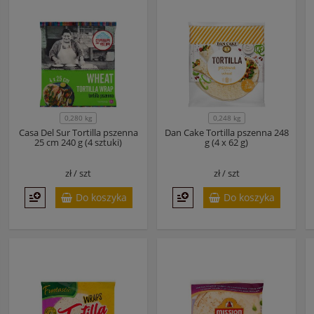
0,280 kg
0,248 kg
Casa Del Sur Tortilla pszenna
Dan Cake Tortilla pszenna 248
25 cm 240 g (4 sztuki)
g (4 x 62 g)
zł /
szt
zł /
szt
Do koszyka
Do koszyka