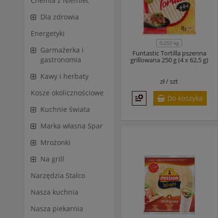
Chemia z Niemiec
Dla zdrowia
Energetyki
0,250 kg
Garmażerka i
Funtastic Tortilla pszenna
gastronomia
grillowana 250 g (4 x 62,5 g)
Kawy i herbaty
zł /
szt
Kosze okolicznościowe
Do koszyka
Kuchnie świata
Marka własna Spar
Mrożonki
Na grill
Narzędzia Stalco
Nasza kuchnia
Nasza piekarnia