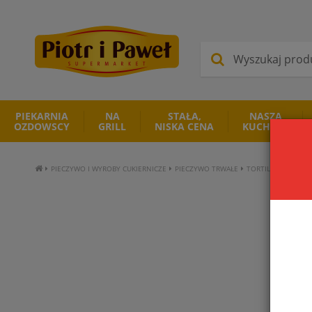
PIEKARNIA
NA
STAŁA,
NASZA
OZDOWSCY
GRILL
NISKA CENA
KUCHNIA
PIECZYWO I WYROBY CUKIERNICZE
PIECZYWO TRWAŁE
TORTILLA