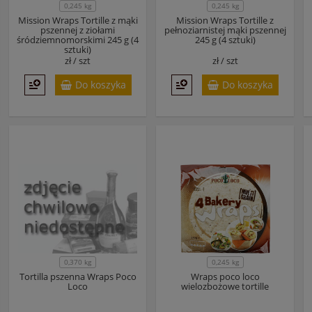
0,245 kg
0,245 kg
Mission Wraps Tortille z mąki
Mission Wraps Tortille z
pszennej z ziołami
pełnoziarnistej mąki pszennej
śródziemnomorskimi 245 g (4
245 g (4 sztuki)
sztuki)
zł /
szt
zł /
szt
Do koszyka
Do koszyka
0,370 kg
0,245 kg
Tortilla pszenna Wraps Poco
Wraps poco loco
Loco
wielozbożowe tortille