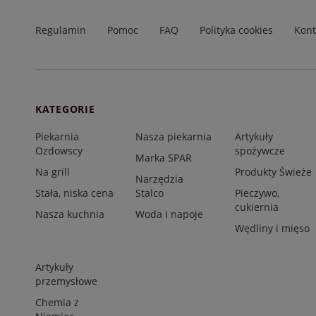
Regulamin
Pomoc
FAQ
Polityka cookies
Kont
KATEGORIE
Piekarnia
Nasza piekarnia
Artykuły
Ozdowscy
spożywcze
Marka SPAR
Na grill
Produkty Świeże
Narzędzia
Stała, niska cena
Stalco
Pieczywo,
cukiernia
Nasza kuchnia
Woda i napoje
Wędliny i mięso
Artykuły
przemysłowe
Chemia z