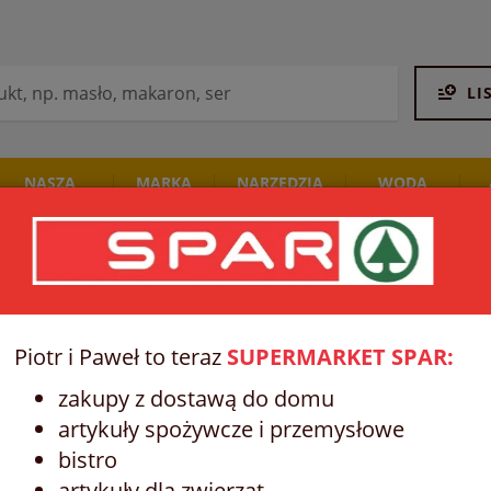
LI
NASZA
MARKA
NARZĘDZIA
WODA
PIEKARNIA
SPAR
STALCO
I NAPOJE
Piotr i Paweł to teraz
SUPERMARKET SPAR:
zakupy z dostawą do domu
artykuły spożywcze i przemysłowe
bistro
artykuły dla zwierząt