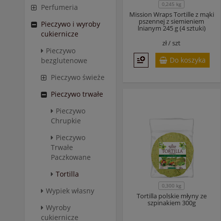
0,245 kg
Perfumeria
Mission Wraps Tortille z mąki
pszennej z siemieniem
Pieczywo i wyroby
lnianym 245 g (4 sztuki)
cukiernicze
zł /
szt
Pieczywo
Do koszyka
bezglutenowe
Pieczywo świeże
Pieczywo trwałe
Pieczywo
Chrupkie
Pieczywo
Trwałe
Paczkowane
Tortilla
0,300 kg
Wypiek własny
Tortilla polskie młyny ze
szpinakiem 300g
Wyroby
cukiernicze