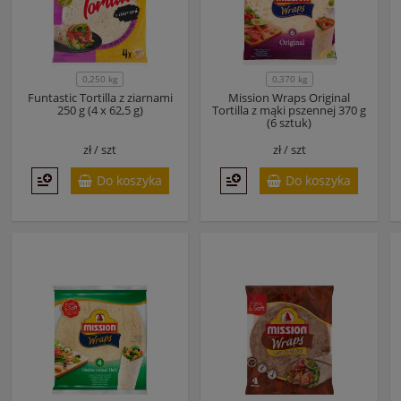
0,250 kg
0,370 kg
Funtastic Tortilla z ziarnami
Mission Wraps Original
250 g (4 x 62,5 g)
Tortilla z mąki pszennej 370 g
(6 sztuk)
zł /
szt
zł /
szt
Do koszyka
Do koszyka