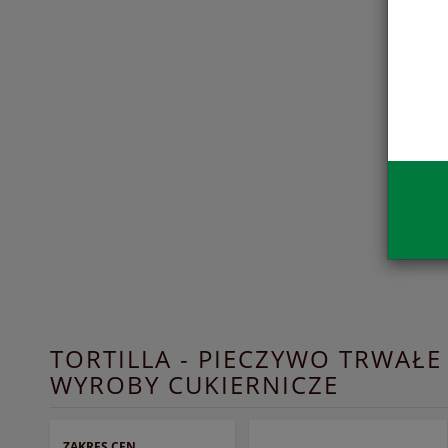
TORTILLA - PIECZYWO TRWAŁE 
WYROBY CUKIERNICZE
ZAKRES CEN