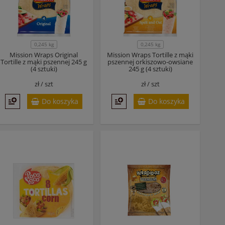
0,245 kg
0,245 kg
Mission Wraps Original
Mission Wraps Tortille z mąki
Tortille z mąki pszennej 245 g
pszennej orkiszowo-owsiane
(4 sztuki)
245 g (4 sztuki)
zł /
szt
zł /
szt
Do koszyka
Do koszyka