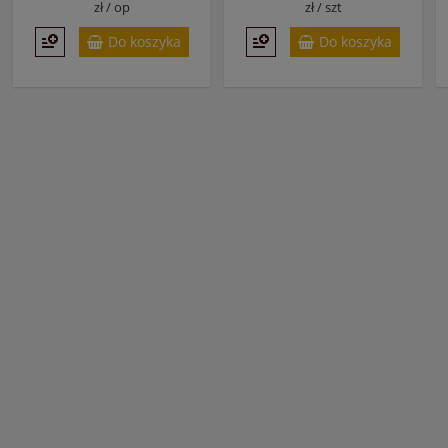
zł /
op
zł /
szt
Do koszyka
Do koszyka