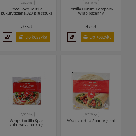
0,320 kg
0,370 kg
Poco Loco Tortilla
Tortilla Durum Company
kukurydziana 320 g (8 sztuk)
Wrap pszenny
zł /
szt
zł /
szt
Do koszyka
Do koszyka
0,320 kg
0,320 kg
Wraps tortilla Spar
Wraps tortilla Spar original
kukurydziana 320g