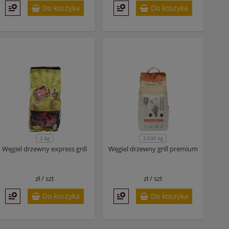
Do koszyka
Do koszyka
2 kg
2,500 kg
Węgiel drzewny express grill
Węgiel drzewny grill premium
zł /
szt
zł /
szt
Do koszyka
Do koszyka