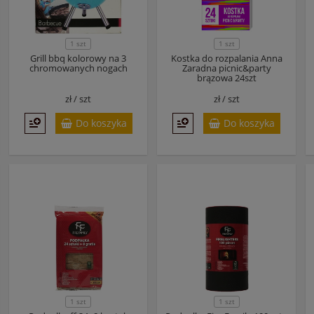
1 szt
1 szt
Grill bbq kolorowy na 3
Kostka do rozpalania Anna
chromowanych nogach
Zaradna picnic&party
brązowa 24szt
zł /
szt
zł /
szt
Do koszyka
Do koszyka
1 szt
1 szt