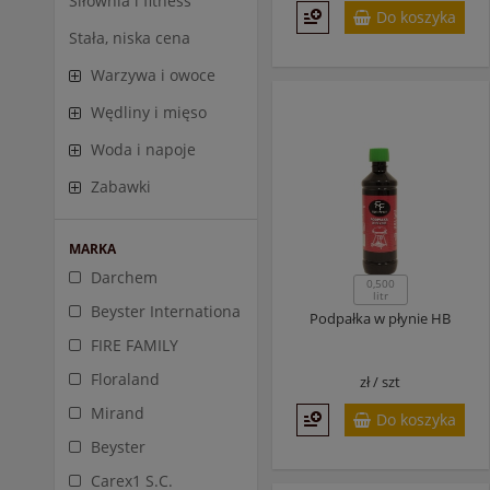
Siłownia i fitness
Do koszyka
Stała, niska cena
Warzywa i owoce
Wędliny i mięso
Woda i napoje
Zabawki
MARKA
Darchem
0,500
litr
Beyster Internationa
Podpałka w płynie HB
FIRE FAMILY
Floraland
zł /
szt
Mirand
Do koszyka
Beyster
Carex1 S.C.