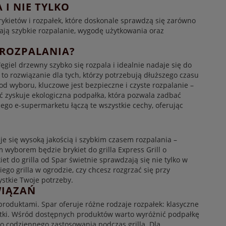
 I NIE TYLKO
ykietów i rozpałek, które doskonale sprawdzą się zarówno
iają szybkie rozpalanie, wygodę użytkowania oraz
 ROZPALANIA?
iel drzewny szybko się rozpala i idealnie nadaje się do
la to rozwiązanie dla tych, którzy potrzebują dłuższego czasu
e od wyboru, kluczowe jest bezpieczne i czyste rozpalanie –
 zyskuje ekologiczna podpałka, która pozwala zadbać
go e-supermarketu łączą te wszystkie cechy, oferując
je się wysoką jakością i szybkim czasem rozpalania –
 wyborem będzie brykiet do grilla Express Grill o
et do grilla od Spar świetnie sprawdzają się nie tylko w
ego grilla w ogrodzie, czy chcesz rozgrzać się przy
stkie Twoje potrzeby.
WIĄZAŃ
produktami. Spar oferuje różne rodzaje rozpałek: klasyczne
ostki. Wśród dostępnych produktów warto wyróżnić podpałkę
ą do codziennego zastosowania podczas grilla. Dla