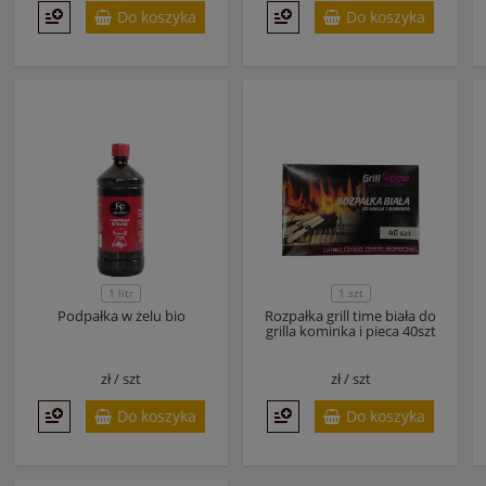
Do koszyka
Do koszyka
1 litr
1 szt
Podpałka w żelu bio
Rozpałka grill time biała do
grilla kominka i pieca 40szt
zł /
szt
zł /
szt
Do koszyka
Do koszyka