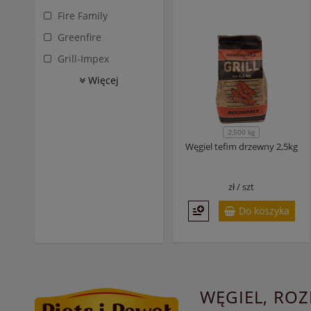
Fire Family
Greenfire
Grill-Impex
Więcej
2,500 kg
Węgiel tefim drzewny 2,5kg
zł /
szt
Do koszyka
WĘGIEL, ROZ