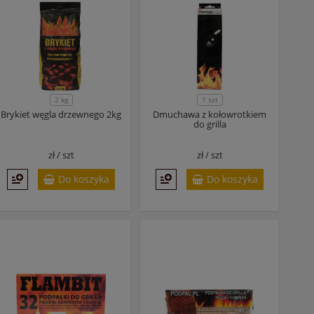
2 kg
1 szt
Brykiet węgla drzewnego 2kg
Dmuchawa z kołowrotkiem
do grilla
zł /
szt
zł /
szt
Do koszyka
Do koszyka