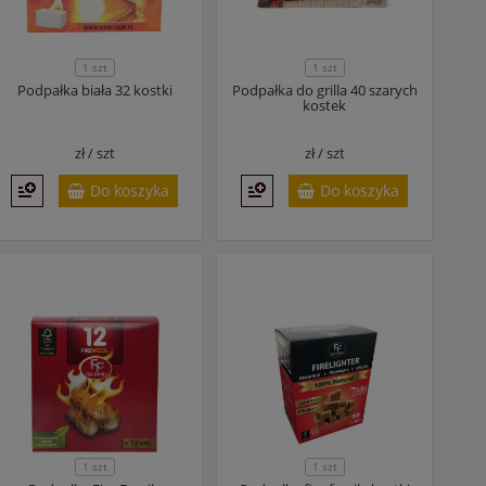
1 szt
1 szt
Podpałka biała 32 kostki
Podpałka do grilla 40 szarych
kostek
zł /
szt
zł /
szt
Do koszyka
Do koszyka
1 szt
1 szt