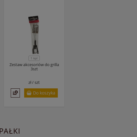
1 kpl
Zestaw akcesoriów do grilla
3szt
zł /
szt
Do koszyka
PAŁKI