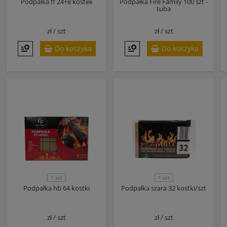
Podpałka ff 24+8 kostek
Podpałka Fire Family 100 szt -
tuba
zł /
szt
zł /
szt
Do koszyka
Do koszyka
1 szt
1 szt
Podpałka hb 64 kostki
Podpałka szara 32 kostki/szt
zł /
szt
zł /
szt