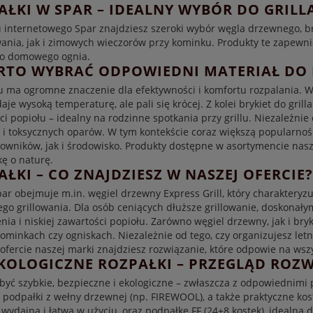
AŁKI W SPAR – IDEALNY WYBÓR DO GRILLA
 internetowego Spar znajdziesz szeroki wybór węgla drzewnego, br
wania, jak i zimowych wieczorów przy kominku. Produkty te zapewn
do domowego ognia.
RTO WYBRAĆ ODPOWIEDNI MATERIAŁ DO
 ma ogromne znaczenie dla efektywności i komfortu rozpalania. Węg
daje wysoką temperaturę, ale pali się krócej. Z kolei brykiet do gril
ści popiołu – idealny na rodzinne spotkania przy grillu. Niezależni
 toksycznych oparów. W tym kontekście coraz większą popularność
wników, jak i środowisko. Produkty dostępne w asortymencie nasze
kę o naturę.
AŁKI – CO ZNAJDZIESZ W NASZEJ OFERCIE?
r obejmuje m.in. węgiel drzewny Express Grill, który charakteryzu
go grillowania. Dla osób ceniących dłuższe grillowanie, doskonałym
ia i niskiej zawartości popiołu. Zarówno węgiel drzewny, jak i bryki
kominkach czy ogniskach. Niezależnie od tego, czy organizujesz letni
fercie naszej marki znajdziesz rozwiązanie, które odpowie na wszy
EKOLOGICZNE ROZPAŁKI – PRZEGLĄD ROZ
yć szybkie, bezpieczne i ekologiczne – zwłaszcza z odpowiednimi 
e podpałki z wełny drzewnej (np. FIREWOOL), a także praktyczne k
st wydajna i łatwa w użyciu, oraz podpałkę FF (24+8 kostek), idealn