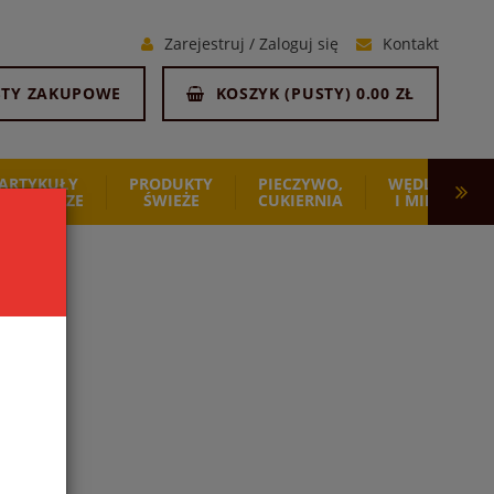
Zarejestruj
/
Zaloguj się
Kontakt
STY ZAKUPOWE
KOSZYK (
PUSTY
)
0.00 ZŁ
ARTYKUŁY
PRODUKTY
PIECZYWO,
WĘDLINY
SPOŻYWCZE
ŚWIEŻE
CUKIERNIA
I MIĘSO