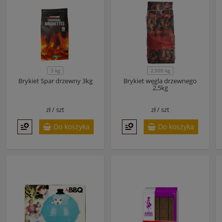
3 kg
2,500 kg
Brykiet Spar drzewny 3kg
Brykiet węgla drzewnego
2,5kg
zł /
szt
zł /
szt
Do koszyka
Do koszyka