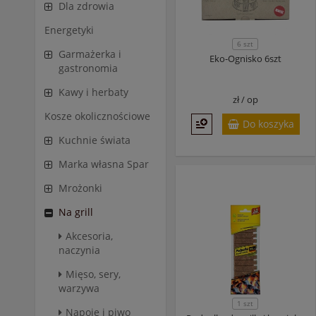
Dla zdrowia
Energetyki
6 szt
Garmażerka i
Eko-Ognisko 6szt
gastronomia
Kawy i herbaty
zł /
op
Kosze okolicznościowe
Do koszyka
Kuchnie świata
Marka własna Spar
Mrożonki
Na grill
Akcesoria,
naczynia
Mięso, sery,
warzywa
1 szt
Napoje i piwo