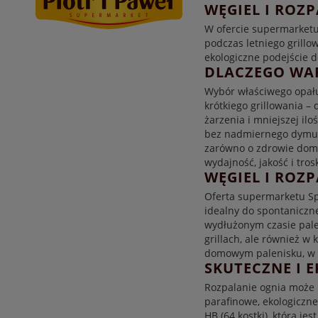
WĘGIEL I ROZP
W ofercie supermarketu
podczas letniego grillo
ekologiczne podejście 
DLACZEGO WA
Wybór właściwego opału
krótkiego grillowania – 
żarzenia i mniejszej ilo
bez nadmiernego dymu i
zarówno o zdrowie domo
wydajność, jakość i tros
WĘGIEL I ROZP
Oferta supermarketu Spa
idealny do spontaniczne
wydłużonym czasie palen
grillach, ale również w 
domowym palenisku, w o
SKUTECZNE I 
Rozpalanie ognia może b
parafinowe, ekologiczn
HB (64 kostki), która je