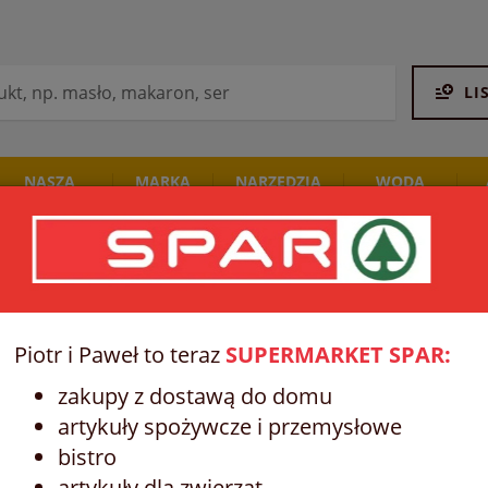
LI
NASZA
MARKA
NARZĘDZIA
WODA
PIEKARNIA
SPAR
STALCO
I NAPOJE
Piotr i Paweł to teraz
SUPERMARKET SPAR:
zakupy z dostawą do domu
artykuły spożywcze i przemysłowe
bistro
artykuły dla zwierząt