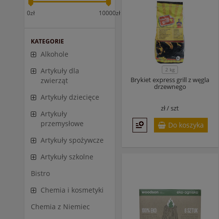
0zł
10000zł
KATEGORIE
Alkohole
2 kg
Artykuły dla
Brykiet express grill z węgla
zwierząt
drzewnego
Artykuły dziecięce
zł /
szt
Artykuły
przemysłowe
Do koszyka
Artykuły spożywcze
Artykuły szkolne
Bistro
Chemia i kosmetyki
Chemia z Niemiec