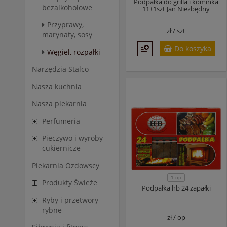
Podpałka do grilla i kominka
bezalkoholowe
11+1szt Jan Niezbędny
Przyprawy,
zł /
szt
marynaty, sosy
Do koszyka
Węgiel, rozpałki
Narzędzia Stalco
Nasza kuchnia
Nasza piekarnia
Perfumeria
Pieczywo i wyroby
cukiernicze
Piekarnia Ozdowscy
1 op
Produkty Świeże
Podpałka hb 24 zapałki
Ryby i przetwory
rybne
zł /
op