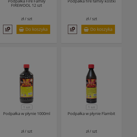
Podpałka Fire Family
Podpałka fire family kostki
FIREWOOL 12 szt
zł /
szt
zł /
szt
Do koszyka
Do koszyka
1 szt
1 szt
Podpałka w płynie 1000ml
Podpałka w płynie Flambit
zł /
szt
zł /
szt