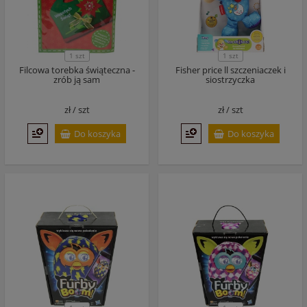
1 szt
1 szt
Filcowa torebka świąteczna -
Fisher price ll szczeniaczek i
zrób ją sam
siostrzyczka
zł /
szt
zł /
szt
Do koszyka
Do koszyka