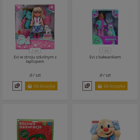
1 szt
1 szt
Evi w stroju szkolnym z
Evi z bałwankiem
laptopem
zł /
szt
zł /
szt
Do koszyka
Do koszyka