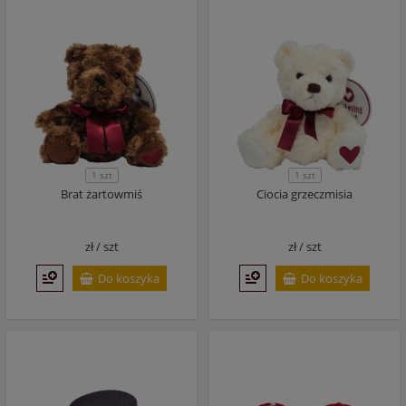
1 szt
1 szt
Brat żartowmiś
Ciocia grzeczmisia
zł /
szt
zł /
szt
Do koszyka
Do koszyka