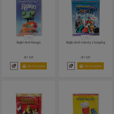
1 szt
1 szt
Bajki dvd Rango
Bajki dvd roboty z książką
zł /
szt
zł /
szt
Do koszyka
Do koszyka