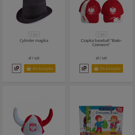
1 szt
1 szt
Cylinder magika
Czapka baseball "Biało-
Czerwoni"
zł /
szt
zł /
szt
Do koszyka
Do koszyka