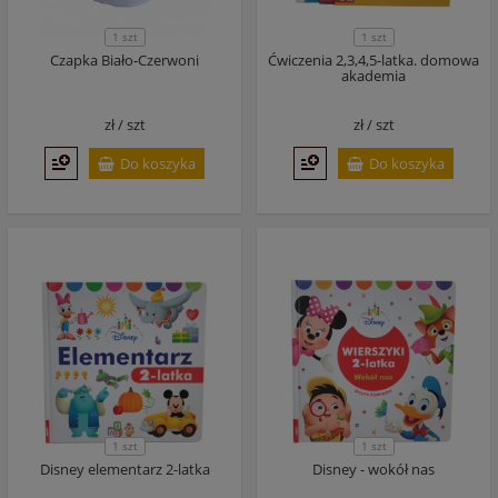
1 szt
1 szt
Czapka Biało-Czerwoni
Ćwiczenia 2,3,4,5-latka. domowa
akademia
zł /
szt
zł /
szt
Do koszyka
Do koszyka
1 szt
1 szt
Disney elementarz 2-latka
Disney - wokół nas