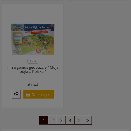
1 szt
I'm a genius geopuzzle " Moja
piękna Polska "
zł /
szt
Do koszyka
1
2
3
4