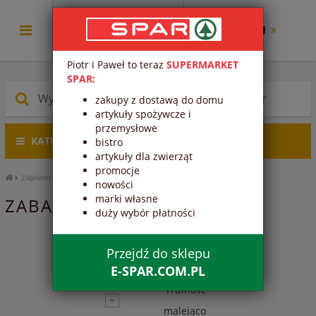
0.00 zł
Piotr i Paweł to teraz
SUPERMARKET
SPAR:
zakupy z dostawą do domu
artykuły spożywcze i
przemysłowe
KATEGORIE PRODUKTÓW
bistro
artykuły dla zwierząt
promocje
ZABAWKI
nowości
marki własne
ZABAWKI
duży wybór płatności
1
2
3
4
Przejdź do sklepu
E-SPAR.COM.PL
Trafność
malejąco