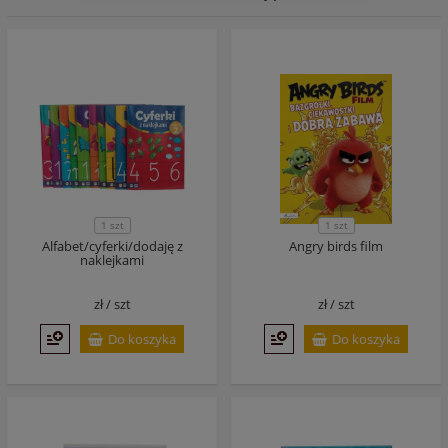
1 szt
1 szt
Alfabet/cyferki/dodaję z
Angry birds film
naklejkami
zł /
szt
zł /
szt
Do koszyka
Do koszyka