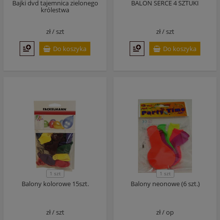
Bajki dvd tajemnica zielonego
BALON SERCE 4 SZTUKI
królestwa
zł /
szt
zł /
szt
Do koszyka
Do koszyka
1 szt
1 szt
Balony kolorowe 15szt.
Balony neonowe (6 szt.)
zł /
szt
zł /
op