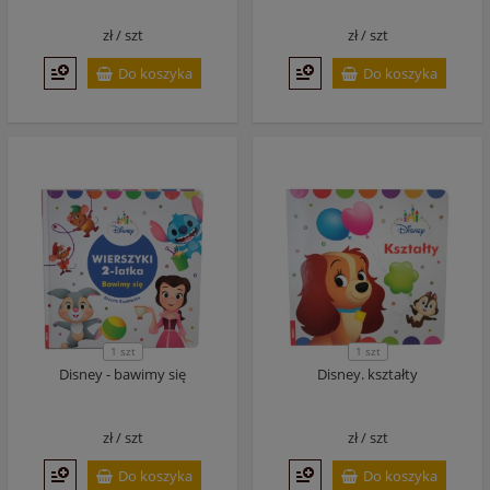
zł /
szt
zł /
szt
Do koszyka
Do koszyka
1 szt
1 szt
Disney - bawimy się
Disney. kształty
zł /
szt
zł /
szt
Do koszyka
Do koszyka