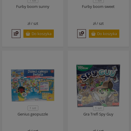
1 szt
1 szt
Furby boom sunny
Furby boom sweet
zł /
szt
zł /
szt
Do koszyka
Do koszyka
1 szt
1 szt
Genius geopuzzle
Gra Trefl Spy Guy