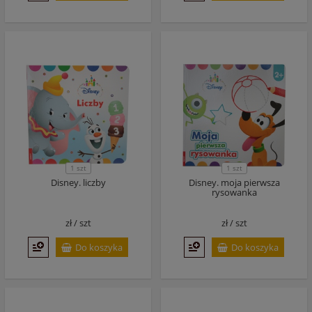
1 szt
1 szt
Disney. liczby
Disney. moja pierwsza
rysowanka
zł /
szt
zł /
szt
Do koszyka
Do koszyka