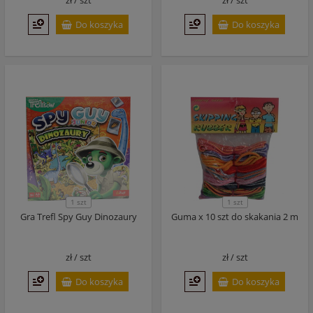
zł /
szt
zł /
szt
Do koszyka
Do koszyka
1 szt
1 szt
Gra Trefl Spy Guy Dinozaury
Guma x 10 szt do skakania 2 m
zł /
szt
zł /
szt
Do koszyka
Do koszyka