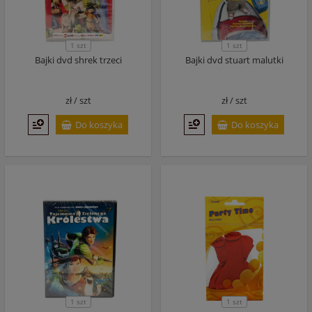
1 szt
1 szt
Bajki dvd shrek trzeci
Bajki dvd stuart malutki
zł /
szt
zł /
szt
Do koszyka
Do koszyka
1 szt
1 szt