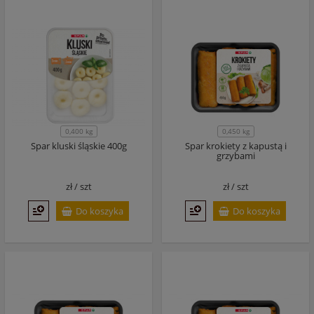
0,400 kg
0,450 kg
Spar kluski śląskie 400g
Spar krokiety z kapustą i
grzybami
zł /
szt
zł /
szt
Do koszyka
Do koszyka