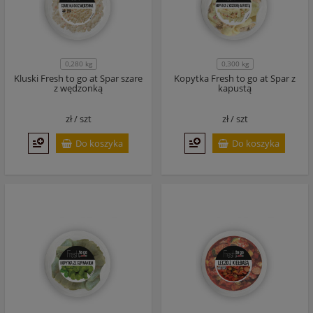
0,280 kg
0,300 kg
Kluski Fresh to go at Spar szare
Kopytka Fresh to go at Spar z
z wędzonką
kapustą
zł /
szt
zł /
szt
Do koszyka
Do koszyka