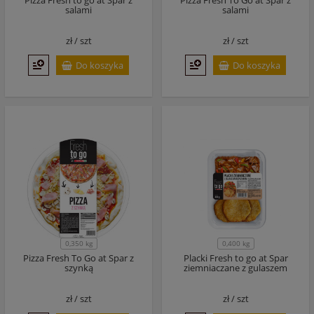
Pizza Fresh to go at Spar z
Pizza Fresh To Go at Spar z
salami
salami
zł /
szt
zł /
szt
Do koszyka
Do koszyka
0,350 kg
0,400 kg
Pizza Fresh To Go at Spar z
Placki Fresh to go at Spar
szynką
ziemniaczane z gulaszem
zł /
szt
zł /
szt