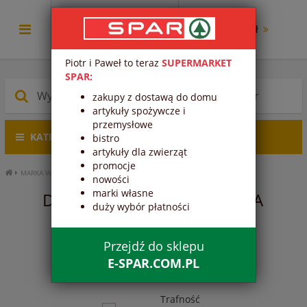
0.00 zł
Piotr i Paweł to teraz
SUPERMARKET
SPAR:
zakupy z dostawą do domu
artykuły spożywcze i
przemysłowe
KATEGORIE PRODUKTÓW
bistro
artykuły dla zwierząt
promocje
MARKA WŁASNA SPAR
DANIA GOTOWE
nowości
marki własne
DANIA GOTOWE - MARKA
duży wybór płatności
WŁASNA SPAR
Przejdź do sklepu
1
2
E-SPAR.COM.PL
Trafność