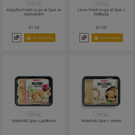
0,300 kg
0,300 kg
Kopytka Fresh to go at Spar ze
Leczo Fresh to go at Spar z
szpinakiem
kiełbasą
zł /
szt
zł /
szt
Do koszyka
Do koszyka
0,400 kg
0,400 kg
Naleśniki Spar z jabłkami
Naleśniki Spar z serem