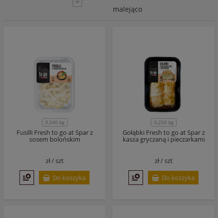
malejąco
0,340 kg
0,250 kg
Fusilli Fresh to go at Spar z
Gołąbki Fresh to go at Spar z
sosem bolońskim
kasza gryczaną i pieczarkami
zł /
szt
zł /
szt
Do koszyka
Do koszyka