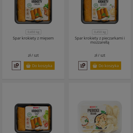
0,450 kg
0,450 kg
Spar krokiety z mięsem
Spar krokiety z pieczarkami i
mozzarellą
zł /
szt
zł /
szt
Do koszyka
Do koszyka