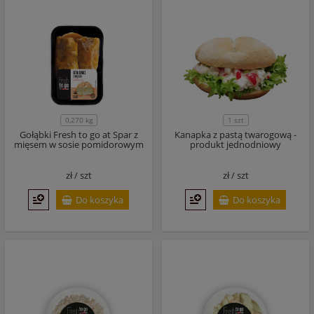
0,270 kg
1 szt
Gołąbki Fresh to go at Spar z
Kanapka z pastą twarogową -
mięsem w sosie pomidorowym
produkt jednodniowy
zł /
szt
zł /
szt
Do koszyka
Do koszyka