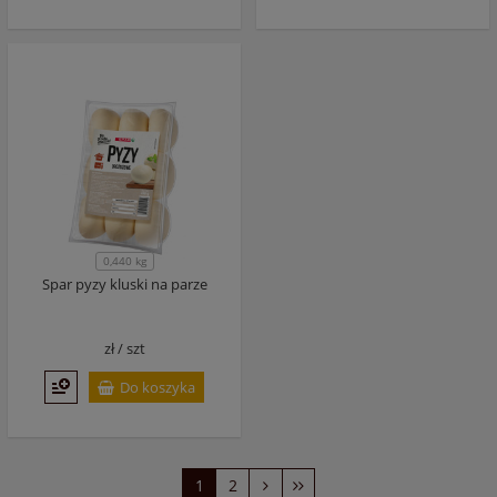
0,440 kg
Spar pyzy kluski na parze
zł /
szt
Do koszyka
1
2