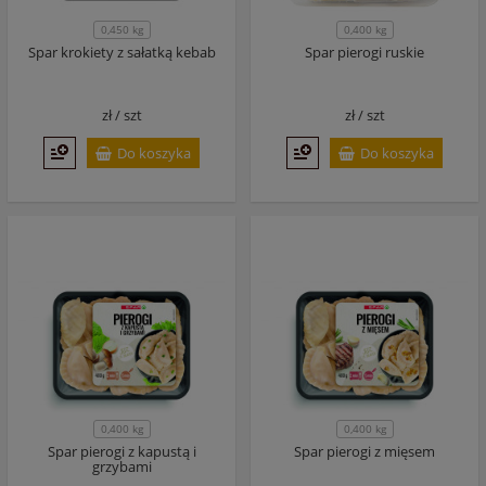
0,450 kg
0,400 kg
Spar krokiety z sałatką kebab
Spar pierogi ruskie
zł /
szt
zł /
szt
Do koszyka
Do koszyka
0,400 kg
0,400 kg
Spar pierogi z kapustą i
Spar pierogi z mięsem
grzybami