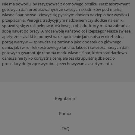
Nie ma powodu, by rezygnować z domowego posiłku! Nasz asortyment
gotowych dań produkowanych ze świeżych składników pod marką
własną Spar pozwoli cieszyć się pysznym daniem na ciepło bez wysiłku i
przepłacania. Pierogi z tradycyjnym nadzieniem czy słodkie naleśniki
sprawdzą się w roli pełnowartościowego obiadu, który można zabrać ze
sobą nawet do pracy. A może wolą Państwo coś lżejszego? Nasze świeże,
apetyczne sałatki to pomysł na uzupełnienie jadłospisu w niezbędną
porcję warzyw — sprawdzą się zarówno jako dodatek do głównego
dania, jak i w roli lekkostrawnego lunchu. Jakość i świeżość naszych dań
gotowych gwarantuje renoma marki własnej Spar, która standardowo
oznacza nie tylko korzystną cenę, ale też skrupulatną dbałość o
procedury dotyczące wyrobu i przechowywania asortymentu.
Regulamin
Pomoc
FAQ