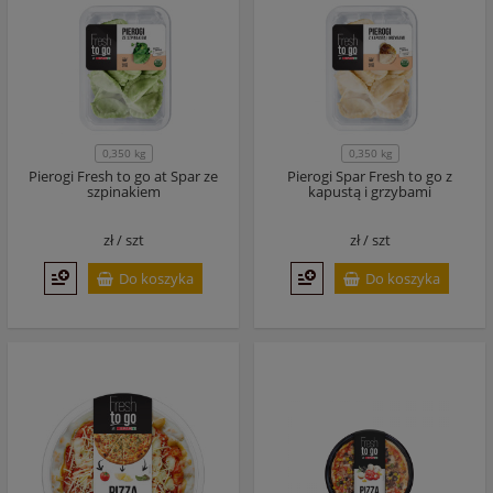
0,350 kg
0,350 kg
Pierogi Fresh to go at Spar ze
Pierogi Spar Fresh to go z
szpinakiem
kapustą i grzybami
zł /
szt
zł /
szt
Do koszyka
Do koszyka