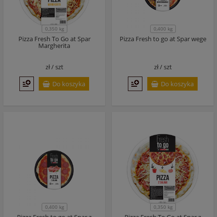
0,350 kg
0,400 kg
Pizza Fresh To Go at Spar
Pizza Fresh to go at Spar wege
Margherita
zł /
szt
zł /
szt
Do koszyka
Do koszyka
0,400 kg
0,350 kg