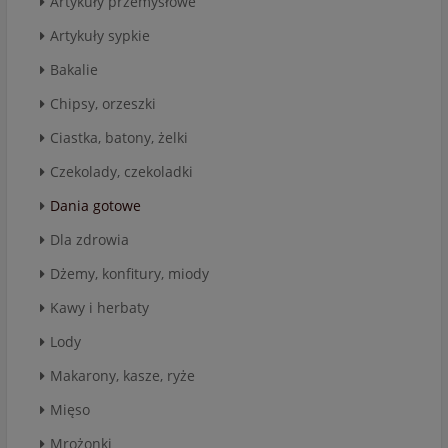
Artykuły przemysłowe
Artykuły sypkie
Bakalie
Chipsy, orzeszki
Ciastka, batony, żelki
Czekolady, czekoladki
Dania gotowe
Dla zdrowia
Dżemy, konfitury, miody
Kawy i herbaty
Lody
Makarony, kasze, ryże
Mięso
Mrożonki