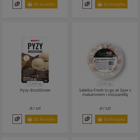
Do koszyka
Do koszyka
0,400 kg
0,250 kg
Pyzy drożdżowe
Sałatka Fresh to go at Spar z
makaronem i mozzarellą
zł /
szt
zł /
szt
Do koszyka
Do koszyka