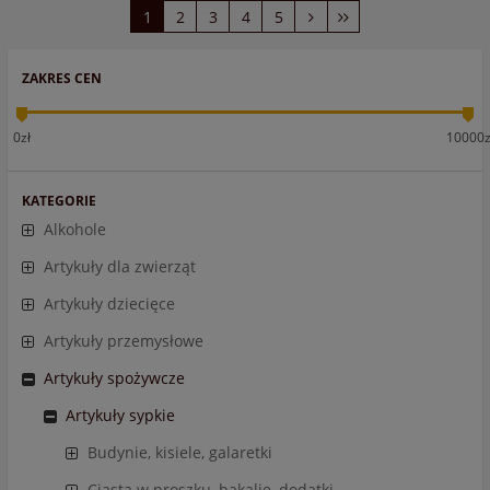
1
2
3
4
5
ZAKRES CEN
0zł
10000z
KATEGORIE
Alkohole
Artykuły dla zwierząt
Artykuły dziecięce
Artykuły przemysłowe
Artykuły spożywcze
Artykuły sypkie
Budynie, kisiele, galaretki
Ciasta w proszku, bakalie, dodatki