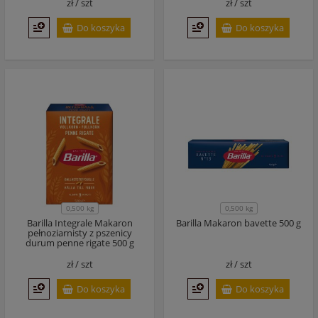
zł /
szt
zł /
szt
Do koszyka
Do koszyka
0,500 kg
0,500 kg
Barilla Integrale Makaron
Barilla Makaron bavette 500 g
pełnoziarnisty z pszenicy
durum penne rigate 500 g
zł /
szt
zł /
szt
Do koszyka
Do koszyka