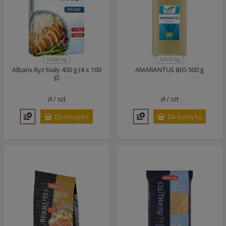
0,400 kg
0,500 kg
Albaris Ryż biały 400 g (4 x 100
AMARANTUS BIO 500 g
g)
zł /
szt
zł /
szt
Do koszyka
Do koszyka