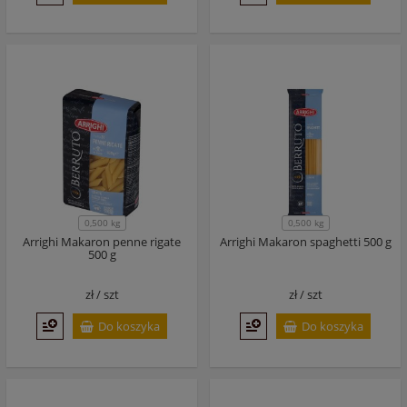
0,500 kg
0,500 kg
Arrighi Makaron penne rigate
Arrighi Makaron spaghetti 500 g
500 g
zł /
szt
zł /
szt
Do koszyka
Do koszyka