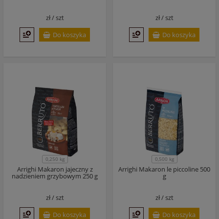
zł /
szt
zł /
szt
Do koszyka
Do koszyka
0,250 kg
0,500 kg
Arrighi Makaron jajeczny z
Arrighi Makaron le piccoline 500
nadzieniem grzybowym 250 g
g
zł /
szt
zł /
szt
Do koszyka
Do koszyka