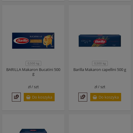
0,500 kg
0,500 kg
BARILLA Makaron Bucatini 500
Barilla Makaron capellini 500 g
g
zł /
szt
zł /
szt
Do koszyka
Do koszyka