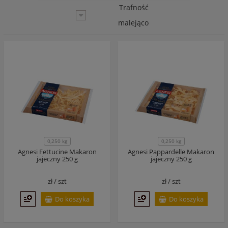
Trafność
malejąco
0,250 kg
0,250 kg
Agnesi Fettucine Makaron
Agnesi Pappardelle Makaron
jajeczny 250 g
jajeczny 250 g
zł /
szt
zł /
szt
Do koszyka
Do koszyka