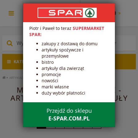
0.00 zł
Piotr i Paweł to teraz
SUPERMARKET
SPAR:
zakupy z dostawą do domu
artykuły spożywcze i
przemysłowe
KATEGORIE PRODUKTÓW
bistro
artykuły dla zwierząt
promocje
ARTYKUŁY SPOŻYWCZE
ARTYKUŁY SYPKIE
MAKARONY, RYŻE, KASZE
nowości
marki własne
MAKARONY, RYŻE, KASZE -
duży wybór płatności
ARTYKUŁY SYPKIE - ARTYKUŁY
SPOŻYWCZE
Przejdź do sklepu
E-SPAR.COM.PL
1
2
3
4
5