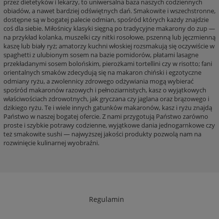
przez dietetyków i lekarzy, to uniwersalna baza naszych codziennych
obiadów, a nawet bardziej odświętnych dań. Smakowite i wszechstronne,
dostępne są w bogatej palecie odmian, spośród których każdy znajdzie
coś dla siebie. Miłośnicy klasyki sięgną po tradycyjne makarony do zup —
na przykład kolanka, muszelki czy nitki rosołowe, pszenną lub jęczmienną
kaszę lub biały ryż; amatorzy kuchni włoskiej rozsmakują się oczywiście w
spaghetti z ulubionym sosem na bazie pomidorów, płatami lasagne
przekładanymi sosem bolońskim, pierożkami tortellini czy w risotto; fani
orientalnych smaków zdecydują się na makaron chiński i egzotyczne
odmiany ryżu, a zwolennicy zdrowego odżywiania mogą wybierać
spośród makaronów razowych i pełnoziarnistych, kasz o wyjątkowych
właściwościach zdrowotnych, jak gryczana czy jaglana oraz brązowego i
dzikiego ryżu. Te i wiele innych gatunków makaronów, kasz i ryżu znajdą
Państwo w naszej bogatej ofercie. Z nami przygotują Państwo zarówno
proste i szybkie potrawy codzienne, wyjątkowe dania jednogarnkowe czy
też smakowite sushi — najwyższej jakości produkty pozwolą nam na
rozwinięcie kulinarnej wyobraźni.
Regulamin