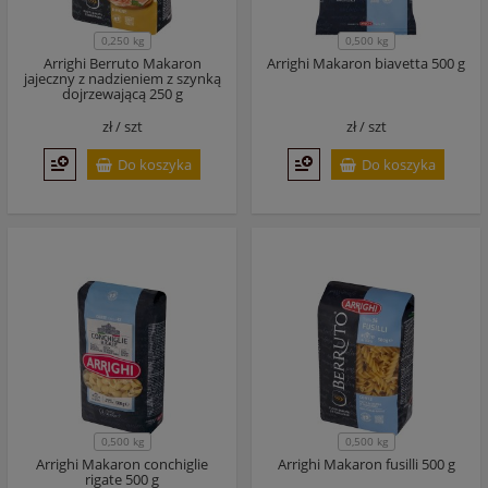
0,250 kg
0,500 kg
Arrighi Berruto Makaron
Arrighi Makaron biavetta 500 g
jajeczny z nadzieniem z szynką
dojrzewającą 250 g
zł /
szt
zł /
szt
Do koszyka
Do koszyka
0,500 kg
0,500 kg
Arrighi Makaron conchiglie
Arrighi Makaron fusilli 500 g
rigate 500 g