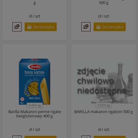
g
500 g
zł /
szt
zł /
szt
Do koszyka
Do koszyka
0,500 kg
0,400 kg
Barilla Makaron penne rigate
BARILLA makaron rigatoni 500 g
bezglutenowy 400 g
zł /
szt
zł /
szt