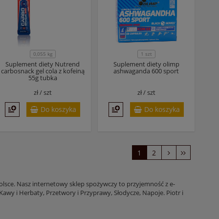
0,055 kg
1 szt
Suplement diety Nutrend
Suplement diety olimp
carbosnack gel cola z kofeiną
ashwaganda 600 sport
55g tubka
zł /
szt
zł /
szt
Do koszyka
Do koszyka
1
2
Polsce. Nasz internetowy sklep spożywczy to przyjemność z e-
awy i Herbaty, Przetwory i Przyprawy, Słodycze, Napoje. Piotr i