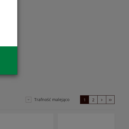
Trafność malejąco
1
2