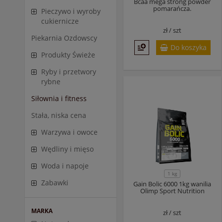
Bcaa mega strong powder
pomarańcza.
Pieczywo i wyroby
cukiernicze
zł /
szt
Piekarnia Ozdowscy
Do koszyka
Produkty Świeże
Ryby i przetwory
rybne
Siłownia i fitness
Stała, niska cena
Warzywa i owoce
Wędliny i mięso
Woda i napoje
1 kg
Zabawki
Gain Bolic 6000 1kg wanilia
Olimp Sport Nutrition
MARKA
zł /
szt