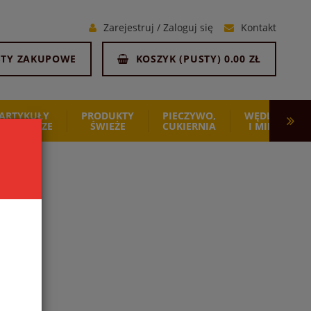
Zarejestruj
/
Zaloguj się
Kontakt
STY ZAKUPOWE
KOSZYK (
PUSTY
)
0.00 ZŁ
ARTYKUŁY
PRODUKTY
PIECZYWO,
WĘDLINY
SPOŻYWCZE
ŚWIEŻE
CUKIERNIA
I MIĘSO