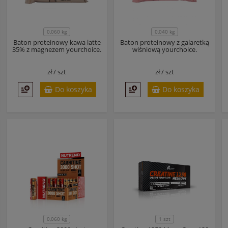
0,060 kg
0,040 kg
Baton proteinowy kawa latte
Baton proteinowy z galaretką
35% z magnezem yourchoice.
wiśniową yourchoice.
zł /
szt
zł /
szt
Do koszyka
Do koszyka
0,060 kg
1 szt