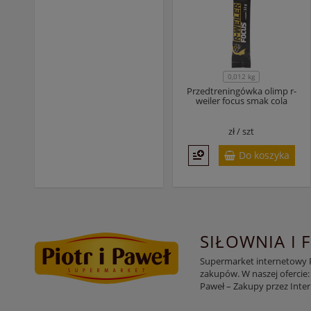
0,012 kg
Przedtreningówka olimp r-
weiler focus smak cola
zł /
szt
Do koszyka
SIŁOWNIA I 
Supermarket internetowy Pi
zakupów. W naszej ofercie:
Paweł – Zakupy przez Inte