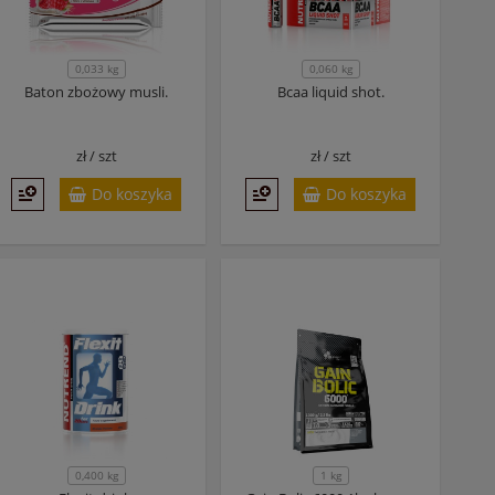
0,033 kg
0,060 kg
Baton zbożowy musli.
Bcaa liquid shot.
zł /
szt
zł /
szt
Do koszyka
Do koszyka
0,400 kg
1 kg