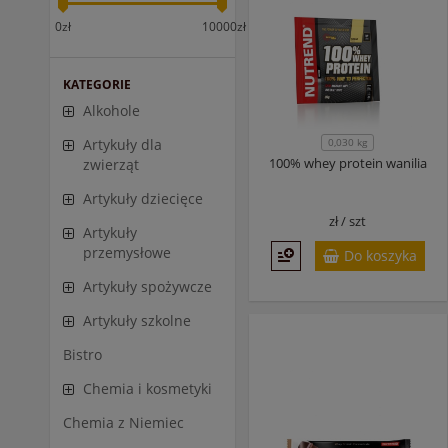
0zł
10000zł
KATEGORIE
Alkohole
0,030 kg
Artykuły dla
100% whey protein wanilia
zwierząt
Artykuły dziecięce
zł /
szt
Artykuły
przemysłowe
Do koszyka
Artykuły spożywcze
Artykuły szkolne
Bistro
Chemia i kosmetyki
Chemia z Niemiec