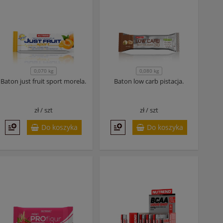
0,070 kg
0,080 kg
Baton just fruit sport morela.
Baton low carb pistacja.
zł /
szt
zł /
szt
Do koszyka
Do koszyka