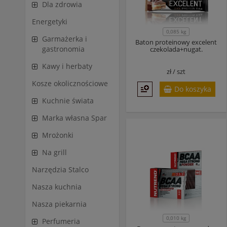
Dla zdrowia
Energetyki
0,085 kg
Garmażerka i
Baton proteinowy excelent
gastronomia
czekolada+nugat.
Kawy i herbaty
zł /
szt
Kosze okolicznościowe
Do koszyka
Kuchnie świata
Marka własna Spar
Mrożonki
Na grill
Narzędzia Stalco
Nasza kuchnia
Nasza piekarnia
0,010 kg
Perfumeria