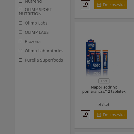
Nutrend
Do koszyka
OLIMP SPORT
NUTRITION
Olimp Labs
OLIMP LABS
Biozona
Olimp Laboratories
Purella Superfoods
1 szt
Napój isodrinx
pomarańcza/12 tabletek
zł /
szt
Do koszyka