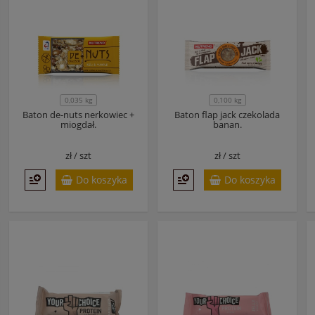
0,035 kg
0,100 kg
Baton de-nuts nerkowiec +
Baton flap jack czekolada
miogdał.
banan.
zł /
szt
zł /
szt
Do koszyka
Do koszyka