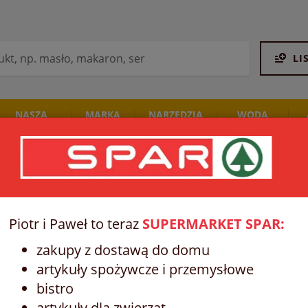
LI
NASZA
MARKA
NARZĘDZIA
WODA
PIEKARNIA
SPAR
STALCO
I NAPOJE
Piotr i Paweł to teraz
SUPERMARKET SPAR:
zakupy z dostawą do domu
artykuły spożywcze i przemysłowe
bistro
artykuły dla zwierząt