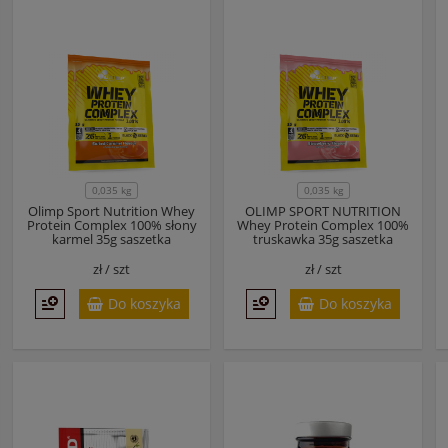
0,035 kg
0,035 kg
Olimp Sport Nutrition Whey
OLIMP SPORT NUTRITION
Protein Complex 100% słony
Whey Protein Complex 100%
karmel 35g saszetka
truskawka 35g saszetka
zł /
szt
zł /
szt
Do koszyka
Do koszyka