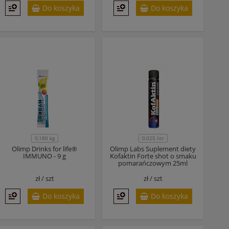
Do koszyka
Do koszyka
0,180 kg
0,025 litr
Olimp Drinks for life®
Olimp Labs Suplement diety
IMMUNO - 9 g
Kofaktin Forte shot o smaku
pomarańczowym 25ml
zł /
szt
zł /
szt
Do koszyka
Do koszyka