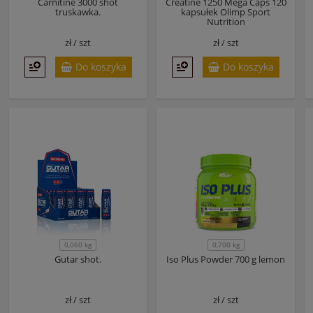
Carnitine 3000 shot
Creatine 1250 Mega Caps 120
truskawka.
kapsułek Olimp Sport
Nutrition
zł /
szt
zł /
szt
Do koszyka
Do koszyka
0,060 kg
0,700 kg
Gutar shot.
Iso Plus Powder 700 g lemon
zł /
szt
zł /
szt