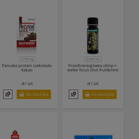
0,750 kg
0,060 litr
Pancake protein czekolada-
Przedtreningówka olimp r-
kakao
weiler focus shot fruit&mint
zł /
szt
zł /
szt
Do koszyka
Do koszyka