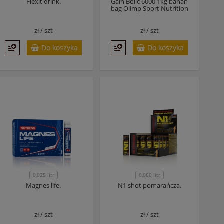
Flexit drink.
Gain Bolic 6000 1kg banan
bag Olimp Sport Nutrition
zł /
szt
zł /
szt
Do koszyka
Do koszyka
0,025 litr
0,060 litr
Magnes life.
N1 shot pomarańcza.
zł /
szt
zł /
szt