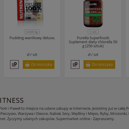
0,030 kg
1 szt
Pudding waniliowy deluxe.
Purella Superfoods
Suplement diety chlorella 50
g (250 sztuk)
zł /
szt
zł /
szt
Do koszyka
Do koszyka
FITNESS
otr i Paweł to miejsce na udane zakupy w Internecie. Jesteśmy już w całej 
 Pieczywo, Warzywa i Owoce, Nabiał, Sery, Wędliny i Mięso, Ryby, Mrożonki, K
rnet. Życzymy udanych zakupów. Supermarket online - Zapraszamy.