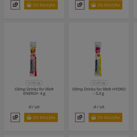
Do koszyka
Do koszyka
0,180 kg
0,120 kg
Olimp Drinks for life®
Olimp Drinks for life® HYDRO
ENERGY- 4 g
- 5,3 g
zł /
szt
zł /
szt
Do koszyka
Do koszyka