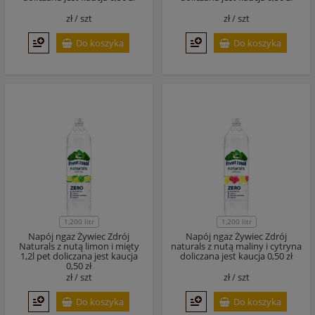
zł /
szt
zł /
szt
Do koszyka
Do koszyka
1,200 litr
1,200 litr
Napój ngaz Żywiec Zdrój
Napój ngaz Żywiec Zdrój
Naturals z nutą limon i mięty
naturals z nutą maliny i cytryna
1,2l pet doliczana jest kaucja
doliczana jest kaucja 0,50 zł
0,50 zł
zł /
szt
zł /
szt
Do koszyka
Do koszyka