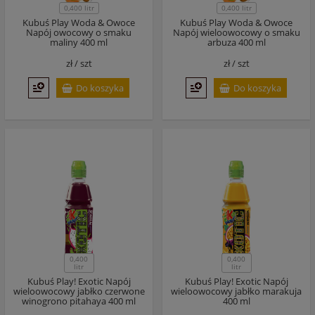
0,400 litr
0,400 litr
Kubuś Play Woda & Owoce
Kubuś Play Woda & Owoce
Napój owocowy o smaku
Napój wieloowocowy o smaku
maliny 400 ml
arbuza 400 ml
zł /
szt
zł /
szt
Do koszyka
Do koszyka
0,400
0,400
litr
litr
Kubuś Play! Exotic Napój
Kubuś Play! Exotic Napój
wieloowocowy jabłko czerwone
wieloowocowy jabłko marakuja
winogrono pitahaya 400 ml
400 ml