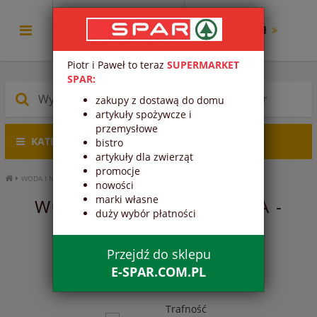
0.00 zł
Piotr i Paweł to teraz
SUPERMARKET
SPAR:
zakupy z dostawą do domu
artykuły spożywcze i
przemysłowe
KATEGORIE PRODUKTÓW
bistro
artykuły dla zwierząt
promocje
WODA I NAPOJE
WODA
WODA SMAKOWA
nowości
marki własne
WODA SMAKOWA - WODA -
duży wybór płatności
WODA I NAPOJE
Przejdź do sklepu
1
2
3
E-SPAR.COM.PL
Trafność