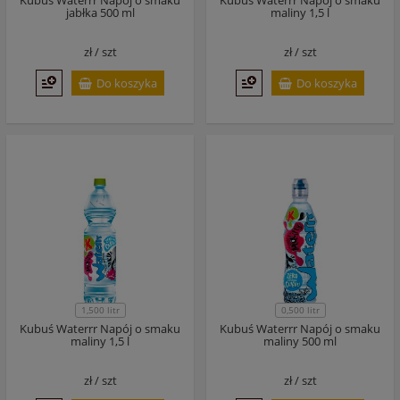
Kubuś Waterrr Napój o smaku
Kubuś Waterrr Napój o smaku
jabłka 500 ml
maliny 1,5 l
zł /
szt
zł /
szt
Do koszyka
Do koszyka
1,500 litr
0,500 litr
Kubuś Waterrr Napój o smaku
Kubuś Waterrr Napój o smaku
maliny 1,5 l
maliny 500 ml
zł /
szt
zł /
szt