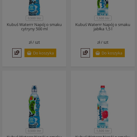
0,500 litr
1,500 litr
Kubuś Waterrr Napój o smaku
Kubuś Waterrr Napój o smaku
cytryny 500 ml
jabłka 1,5 l
zł /
szt
zł /
szt
Do koszyka
Do koszyka
0,500 litr
1,500 litr