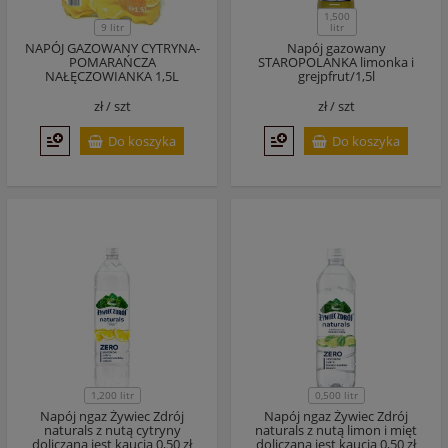
1,500
9 litr
litr
NAPÓJ GAZOWANY CYTRYNA-
Napój gazowany
POMARAŃCZA
STAROPOLANKA limonka i
NAŁĘCZOWIANKA 1,5L
grejpfrut/1,5l
zł /
szt
zł /
szt
Do koszyka
Do koszyka
1,200 litr
0,500 litr
Napój ngaz Żywiec Zdrój
Napój ngaz Żywiec Zdrój
naturals z nutą cytryny
naturals z nutą limon i mięt
doliczana jest kaucja 0,50 zł
doliczana jest kaucja 0,50 zł