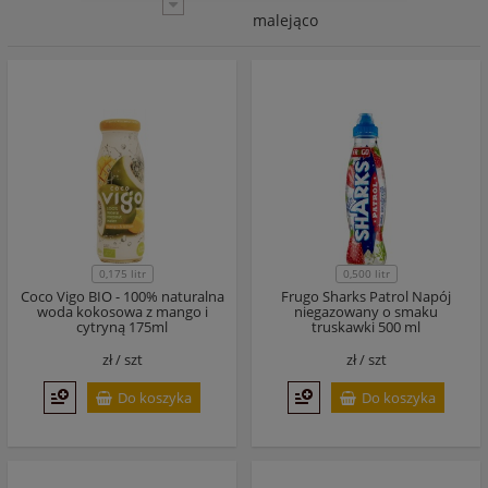
malejąco
0,175 litr
0,500 litr
Coco Vigo BIO - 100% naturalna
Frugo Sharks Patrol Napój
woda kokosowa z mango i
niegazowany o smaku
cytryną 175ml
truskawki 500 ml
zł /
szt
zł /
szt
Do koszyka
Do koszyka