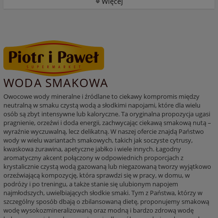
Więcej
WODA SMAKOWA
Owocowe wody mineralne i źródlane to ciekawy kompromis między
neutralną w smaku czystą wodą a słodkimi napojami, które dla wielu
osób są zbyt intensywne lub kaloryczne. Ta oryginalna propozycja ugasi
pragnienie, orzeźwi i doda energii, zachwycając ciekawą smakową nutą –
wyraźnie wyczuwalną, lecz delikatną. W naszej ofercie znajdą Państwo
wody w wielu wariantach smakowych, takich jak soczyste cytrusy,
kwaskowa żurawina, apetyczne jabłko i wiele innych. Łagodny
aromatyczny akcent połączony w odpowiednich proporcjach z
krystalicznie czystą wodą gazowaną lub niegazowaną tworzy wyjątkowo
orzeźwiającą kompozycję, która sprawdzi się w pracy, w domu, w
podróży i po treningu, a także stanie się ulubionym napojem
najmłodszych, uwielbiających słodkie smaki. Tym z Państwa, którzy w
szczególny sposób dbają o zbilansowaną dietę, proponujemy smakową
wodę wysokozmineralizowaną oraz modną i bardzo zdrową wodę