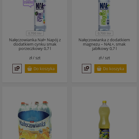
0,700 litr
0,700 litr
Nałęczowianka Nał+ Napój z
Nałęczowianka z dodatkiem
dodatkiem cynku smak
magnezu – NAŁ+, smak
porzeczkowy 0,7 l
jabłkowy 0,7 l
zł /
szt
zł /
szt
Do koszyka
Do koszyka