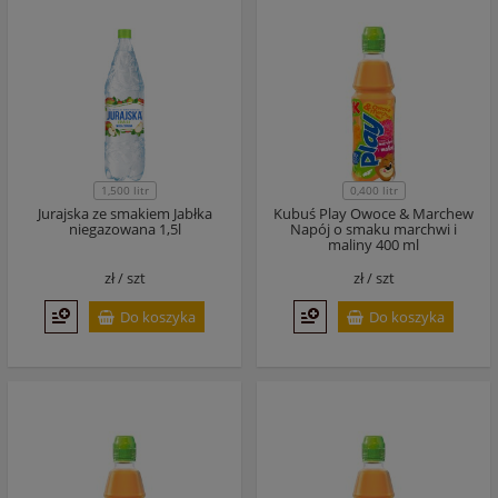
1,500 litr
0,400 litr
Jurajska ze smakiem Jabłka
Kubuś Play Owoce & Marchew
niegazowana 1,5l
Napój o smaku marchwi i
maliny 400 ml
zł /
szt
zł /
szt
Do koszyka
Do koszyka