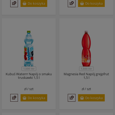
Do koszyka
Do koszyka
1,500 litr
1,500 litr
Kubuś Waterrr Napój o smaku
Magnesia Red Napój grejpfrut
truskawki 1,5 l
1,5 l
zł /
szt
zł /
szt
Do koszyka
Do koszyka