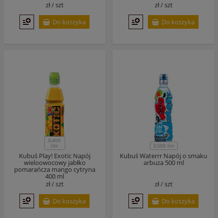
zł /
szt
zł /
szt
Do koszyka
Do koszyka
0,400
litr
0,500 litr
Kubuś Play! Exotic Napój
Kubuś Waterrr Napój o smaku
wieloowocowy jabłko
arbuza 500 ml
pomarańcza mango cytryna
400 ml
zł /
szt
zł /
szt
Do koszyka
Do koszyka