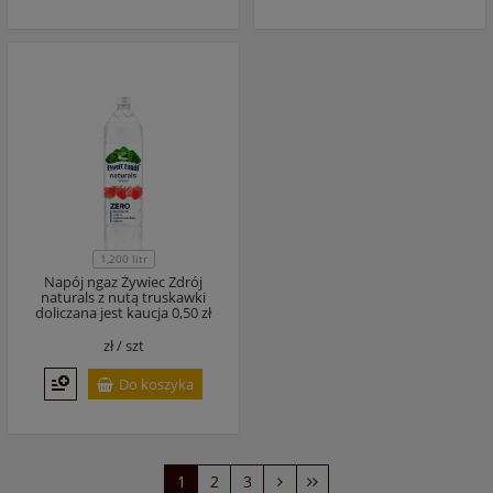
1,200 litr
Napój ngaz Żywiec Zdrój
naturals z nutą truskawki
doliczana jest kaucja 0,50 zł
zł /
szt
Do koszyka
1
2
3