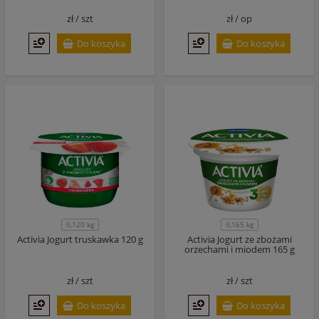
zł /
szt
zł /
op
Do koszyka
Do koszyka
0,120 kg
0,165 kg
Activia Jogurt truskawka 120 g
Activia Jogurt ze zbożami
orzechami i miodem 165 g
zł /
szt
zł /
szt
Do koszyka
Do koszyka