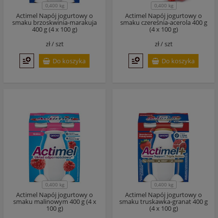
0,400 kg
0,400 kg
Actimel Napój jogurtowy o
Actimel Napój jogurtowy o
smaku brzoskwinia-marakuja
smaku czereśnia-acerola 400 g
400 g (4 x 100 g)
(4 x 100 g)
zł /
szt
zł /
szt
Do koszyka
Do koszyka
0,400 kg
0,400 kg
Actimel Napój jogurtowy o
Actimel Napój jogurtowy o
smaku malinowym 400 g (4 x
smaku truskawka-granat 400 g
100 g)
(4 x 100 g)