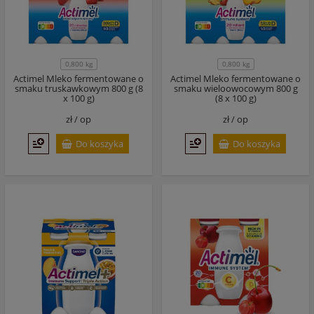
0,800 kg
0,800 kg
Actimel Mleko fermentowane o
Actimel Mleko fermentowane o
smaku truskawkowym 800 g (8
smaku wieloowocowym 800 g
x 100 g)
(8 x 100 g)
zł /
op
zł /
op
Do koszyka
Do koszyka