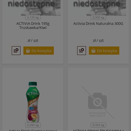
0,195 kg
0,300 kg
ACTIVIA Drink 195g
Activia Drink Naturalna 300G
Truskawka/Kiwi
zł /
szt
zł /
szt
Do koszyka
Do koszyka
0,280 kg
0,300 kg