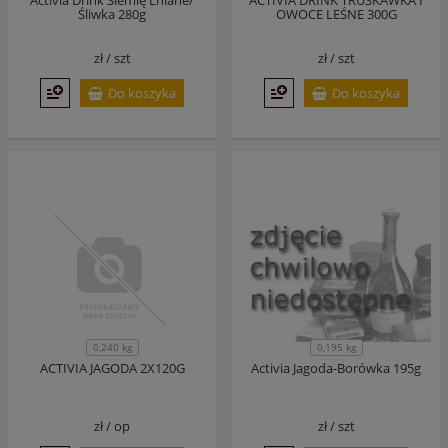
Activia Drink Siemię Lniane/
ACTIVIA DRINK TRUSKAWKA I
Śliwka 280g
OWOCE LEŚNE 300G
zł /
szt
zł /
szt
Do koszyka
Do koszyka
0,195 kg
0,240 kg
ACTIVIA JAGODA 2X120G
Activia Jagoda-Borówka 195g
zł /
op
zł /
szt