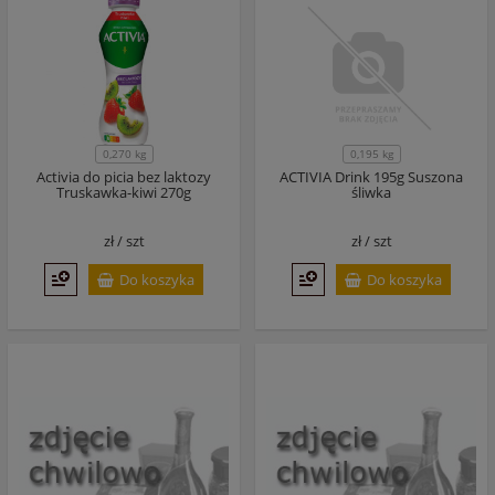
0,270 kg
0,195 kg
Activia do picia bez laktozy
ACTIVIA Drink 195g Suszona
Truskawka-kiwi 270g
śliwka
zł /
szt
zł /
szt
Do koszyka
Do koszyka