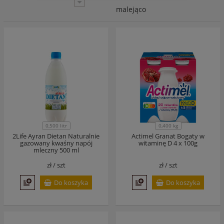
malejąco
0,500 litr
0,400 kg
2Life Ayran Dietan Naturalnie
Actimel Granat Bogaty w
gazowany kwaśny napój
witaminę D 4 x 100g
mleczny 500 ml
zł /
szt
zł /
szt
Do koszyka
Do koszyka