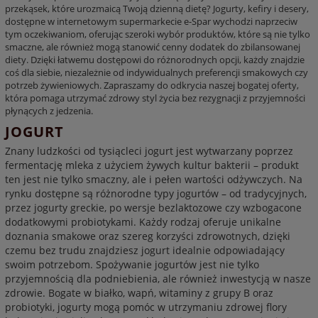
przekąsek, które urozmaicą Twoją dzienną dietę? Jogurty, kefiry i desery,
dostępne w internetowym supermarkecie e-Spar wychodzi naprzeciw
tym oczekiwaniom, oferując szeroki wybór produktów, które są nie tylko
smaczne, ale również mogą stanowić cenny dodatek do zbilansowanej
diety. Dzięki łatwemu dostępowi do różnorodnych opcji, każdy znajdzie
coś dla siebie, niezależnie od indywidualnych preferencji smakowych czy
potrzeb żywieniowych. Zapraszamy do odkrycia naszej bogatej oferty,
która pomaga utrzymać zdrowy styl życia bez rezygnacji z przyjemności
płynących z jedzenia.
JOGURT
Znany ludzkości od tysiącleci jogurt jest wytwarzany poprzez
fermentację mleka z użyciem żywych kultur bakterii – produkt
ten jest nie tylko smaczny, ale i pełen wartości odżywczych. Na
rynku dostępne są różnorodne typy jogurtów – od tradycyjnych,
przez jogurty greckie, po wersje bezlaktozowe czy wzbogacone
dodatkowymi probiotykami. Każdy rodzaj oferuje unikalne
doznania smakowe oraz szereg korzyści zdrowotnych, dzięki
czemu bez trudu znajdziesz jogurt idealnie odpowiadający
swoim potrzebom. Spożywanie jogurtów jest nie tylko
przyjemnością dla podniebienia, ale również inwestycją w nasze
zdrowie. Bogate w białko, wapń, witaminy z grupy B oraz
probiotyki, jogurty mogą pomóc w utrzymaniu zdrowej flory