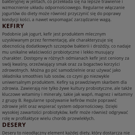
bakteryjnej w jelitach, co przekłada się na lepsze trawienie i
wzmocnienie układu odpornościowego. Regularne włączanie
jogurtów do diety może również przyczynić się do poprawy
kondycji kości, a nawet wspomagać zarządzanie wagą.
KEFIRY
Podobnie jak jogurt, kefir jest produktem mlecznym
uzyskiwanym przez fermentację, ale charakteryzuje się
obecnością dodatkowych szczepów bakterii i drożdży, co nadaje
mu unikalne właściwości probiotyczne i lekko musujący
charakter. Dostępny w różnych odmianach kefir jest ceniony za
swój kwaśny, orzeźwiający smak oraz za bogactwo korzyści
zdrowotnych. Można go pić samodzielnie oraz używać jako
składnika smoothies lub sosów, co czyni go niezwykle
uniwersalnym produktem. Kefiry są prawdziwym skarbem dla
zdrowia. Zawierają nie tylko żywe kultury probiotyczne, ale także
kluczowe witaminy i minerały, takie jak wapń, magnez i witaminy
z grupy B. Regularne spożywanie kefirów może poprawić
zdrowie jelit oraz wspierać system odpornościowy. Dzięki
wysokiej zawartości probiotyków, kefir może również odgrywać
rolę w profilaktyce wielu chorób przewlekłych.
DESERY
Desery to nieodłączny element każdej diety, który dostarcza nie