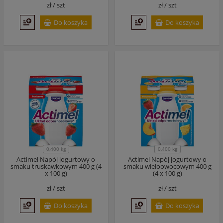
zł /
szt
zł /
szt
Do koszyka
Do koszyka
0,400 kg
0,400 kg
Actimel Napój jogurtowy o
Actimel Napój jogurtowy o
smaku truskawkowym 400 g (4
smaku wieloowocowym 400 g
x 100 g)
(4 x 100 g)
zł /
szt
zł /
szt
Do koszyka
Do koszyka