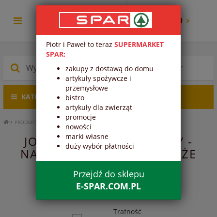
0.00 zł
Piotr i Paweł to teraz
SUPERMARKET
SPAR:
zakupy z dostawą do domu
artykuły spożywcze i
przemysłowe
KATEGORIE PRODUKTÓW
bistro
artykuły dla zwierząt
promocje
PRODUKTY ŚWIEŻE
NABIAŁ
JOGURTY, KEFIRY, DESERY
nowości
marki własne
JOGURTY, KEFIRY, DESERY -
duży wybór płatności
NABIAŁ - PRODUKTY ŚWIEŻE
Przejdź do sklepu
1
2
3
4
5
E-SPAR.COM.PL
Trafność