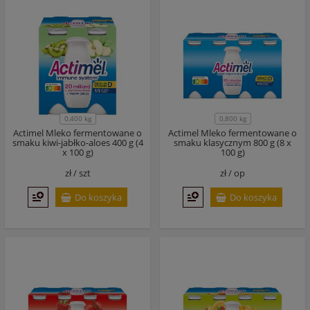
0,400 kg
0,800 kg
Actimel Mleko fermentowane o
Actimel Mleko fermentowane o
smaku kiwi-jabłko-aloes 400 g (4
smaku klasycznym 800 g (8 x
x 100 g)
100 g)
zł /
szt
zł /
op
Do koszyka
Do koszyka