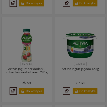
Do koszyka
Do koszyka
0,270 kg
0,120 kg
Activia Jogurt bez dodatku
Activia Jogurt jagoda 120 g
cukru truskawka banan 270 g
zł /
szt
zł /
szt
Do koszyka
Do koszyka