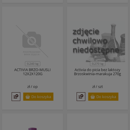
0,270 kg
0,240 kg
ACTIVIA BRZO-MUSLI
Activia do picia bez laktozy
12X2X120G
Brzoskwinia-marakuja 270g
zł /
op
zł /
szt
Do koszyka
Do koszyka