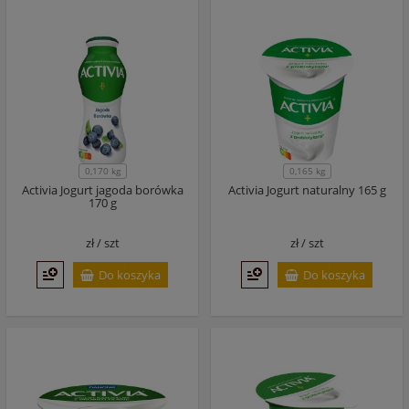
0,170 kg
0,165 kg
Activia Jogurt jagoda borówka
Activia Jogurt naturalny 165 g
170 g
zł /
szt
zł /
szt
Do koszyka
Do koszyka