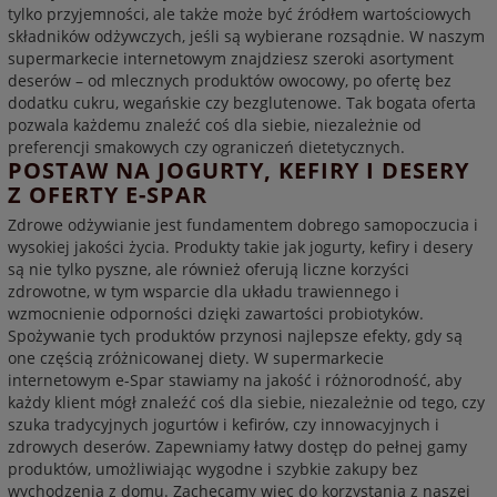
tylko przyjemności, ale także może być źródłem wartościowych
składników odżywczych, jeśli są wybierane rozsądnie. W naszym
supermarkecie internetowym znajdziesz szeroki asortyment
deserów – od mlecznych produktów owocowy, po ofertę bez
dodatku cukru, wegańskie czy bezglutenowe. Tak bogata oferta
pozwala każdemu znaleźć coś dla siebie, niezależnie od
preferencji smakowych czy ograniczeń dietetycznych.
POSTAW NA JOGURTY, KEFIRY I DESERY
Z OFERTY E-SPAR
Zdrowe odżywianie jest fundamentem dobrego samopoczucia i
wysokiej jakości życia. Produkty takie jak jogurty, kefiry i desery
są nie tylko pyszne, ale również oferują liczne korzyści
zdrowotne, w tym wsparcie dla układu trawiennego i
wzmocnienie odporności dzięki zawartości probiotyków.
Spożywanie tych produktów przynosi najlepsze efekty, gdy są
one częścią zróżnicowanej diety. W supermarkecie
internetowym e-Spar stawiamy na jakość i różnorodność, aby
każdy klient mógł znaleźć coś dla siebie, niezależnie od tego, czy
szuka tradycyjnych jogurtów i kefirów, czy innowacyjnych i
zdrowych deserów. Zapewniamy łatwy dostęp do pełnej gamy
produktów, umożliwiając wygodne i szybkie zakupy bez
wychodzenia z domu. Zachęcamy więc do korzystania z naszej