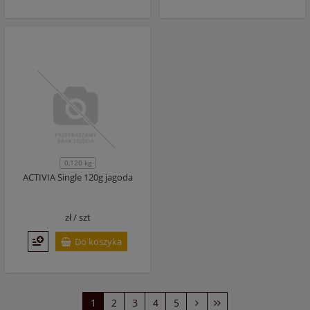
0,120 kg
ACTIVIA Single 120g jagoda
zł /
szt
Do koszyka
1
2
3
4
5