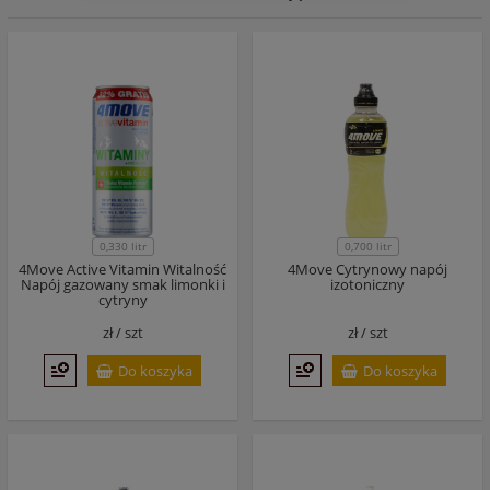
0,330 litr
0,700 litr
4Move Active Vitamin Witalność
4Move Cytrynowy napój
Napój gazowany smak limonki i
izotoniczny
cytryny
zł /
szt
zł /
szt
Do koszyka
Do koszyka