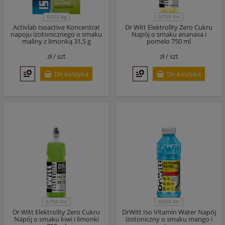
0,032 kg
0,750 litr
Activlab Isoactive Koncentrat
Dr Witt Elektrolity Zero Cukru
napoju izotonicznego o smaku
Napój o smaku ananasa i
maliny z limonką 31,5 g
pomelo 750 ml
zł /
szt
zł /
szt
Do koszyka
Do koszyka
0,750 litr
0,550 litr
Dr Witt Elektrolity Zero Cukru
DrWitt Iso Vitamin Water Napój
Napój o smaku kiwi i limonki
izotoniczny o smaku mango i