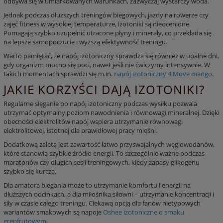
odbywa się w umiarkowanych warunkach, zazwyczaj wystarczy woda.
Jednak podczas dłuższych treningów biegowych, jazdy na rowerze czy
zajęć fitness w wysokiej temperaturze,
izotoniki
są nieocenione.
Pomagają szybko uzupełnić utracone płyny i minerały, co przekłada się
na lepsze samopoczucie i wyższą efektywność treningu.
Warto pamiętać, że
napój izotoniczny
sprawdza się również w upalne dni,
gdy organizm mocno się poci, nawet jeśli nie ćwiczymy intensywnie. W
takich momentach sprawdzi się m.in
.
napój izotoniczny 4 Move mango
.
JAKIE KORZYŚCI DAJĄ IZOTONIKI?
Regularne sięganie po
napój izotoniczny
podczas wysiłku pozwala
utrzymać optymalny poziom nawodnienia i równowagi mineralnej. Dzięki
obecności
elektrolitów
napój wspiera utrzymanie równowagi
elektrolitowej, istotnej dla prawidłowej pracy mięśni.
Dodatkową zaletą jest zawartość łatwo przyswajalnych węglowodanów,
które stanowią szybkie źródło energii. To szczególnie ważne podczas
maratonów czy długich sesji treningowych, kiedy zapasy glikogenu
szybko się kurczą.
Dla amatora biegania może to utrzymanie komfortu i energii na
dłuższych odcinkach, a dla miłośnika siłowni – utrzymanie koncentracji i
siły w czasie całego treningu. Ciekawą opcją dla fanów nietypowych
wariantów smakowych są napoje
Oshee izotoniczne o smaku
grepfrutowym
.