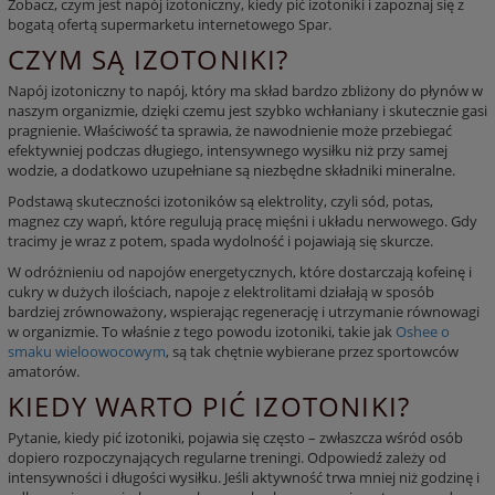
Zobacz, czym jest
napój izotoniczny
,
kiedy pić izotoniki
i zapoznaj się z
bogatą ofertą supermarketu internetowego Spar.
CZYM SĄ IZOTONIKI?
Napój izotoniczny
to napój, który ma skład bardzo zbliżony do płynów w
naszym organizmie, dzięki czemu jest szybko wchłaniany i skutecznie gasi
pragnienie. Właściwość ta sprawia, że nawodnienie może przebiegać
efektywniej podczas długiego, intensywnego wysiłku niż przy samej
wodzie, a dodatkowo uzupełniane są niezbędne składniki mineralne.
Podstawą skuteczności
izotoników
są
elektrolity
, czyli sód, potas,
magnez czy wapń, które regulują pracę mięśni i układu nerwowego. Gdy
tracimy je wraz z potem, spada wydolność i pojawiają się skurcze.
W odróżnieniu od napojów energetycznych, które dostarczają kofeinę i
cukry w dużych ilościach,
napoje z elektrolitami
działają w sposób
bardziej zrównoważony, wspierając regenerację i utrzymanie równowagi
w organizmie. To właśnie z tego powodu
izotoniki
, takie jak
Oshee o
smaku wieloowocowym
, są tak chętnie wybierane przez sportowców
amatorów.
KIEDY WARTO PIĆ IZOTONIKI?
Pytanie,
kiedy pić izotoniki
, pojawia się często – zwłaszcza wśród osób
dopiero rozpoczynających regularne treningi. Odpowiedź zależy od
intensywności i długości wysiłku. Jeśli aktywność trwa mniej niż godzinę i