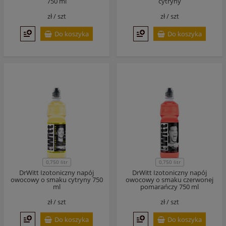
750 ml
cytryny
zł /
szt
zł /
szt
Do koszyka
Do koszyka
0,750 litr
0,750 litr
DrWitt Izotoniczny napój
DrWitt Izotoniczny napój
owocowy o smaku cytryny 750
owocowy o smaku czerwonej
ml
pomarańczy 750 ml
zł /
szt
zł /
szt
Do koszyka
Do koszyka