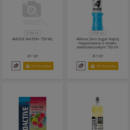
0,700 litr
0,750 litr
4MOVE WATER+ 750 ML
4Move Zero Sugar Napój
niegazowany o smaku
wieloowocowym 750 ml
zł /
szt
zł /
szt
Do koszyka
Do koszyka