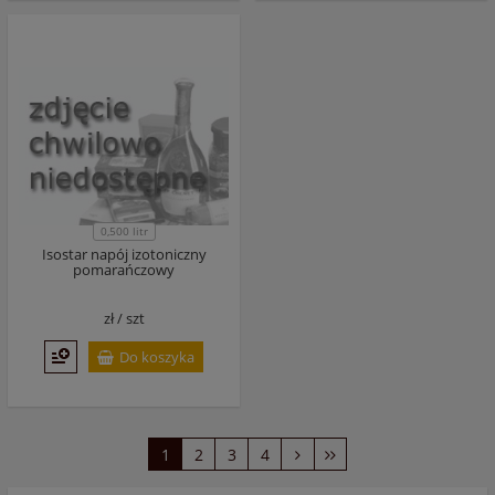
0,500 litr
Isostar napój izotoniczny
pomarańczowy
zł /
szt
Do koszyka
1
2
3
4