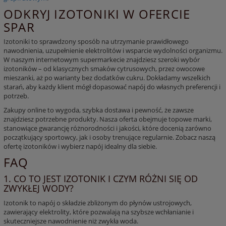
ODKRYJ IZOTONIKI W OFERCIE
SPAR
Izotoniki
to sprawdzony sposób na utrzymanie prawidłowego
nawodnienia, uzupełnienie
elektrolitów
i wsparcie wydolności organizmu.
W naszym internetowym supermarkecie znajdziesz szeroki wybór
izotoników
– od klasycznych smaków cytrusowych, przez owocowe
mieszanki, aż po warianty bez dodatków cukru. Dokładamy wszelkich
starań, aby każdy klient mógł dopasować napój do własnych preferencji i
potrzeb.
Zakupy online to wygoda, szybka dostawa i pewność, że zawsze
znajdziesz potrzebne produkty. Nasza oferta obejmuje topowe marki,
stanowiące gwarancję różnorodności i jakości, które docenią zarówno
początkujący sportowcy, jak i osoby trenujące regularnie. Zobacz naszą
ofertę
izotoników
i wybierz napój idealny dla siebie.
FAQ
1. CO TO JEST IZOTONIK I CZYM RÓŻNI SIĘ OD
ZWYKŁEJ WODY?
Izotonik to napój o składzie zbliżonym do płynów ustrojowych,
zawierający elektrolity, które pozwalają na szybsze wchłanianie i
skuteczniejsze nawodnienie niż zwykła woda.