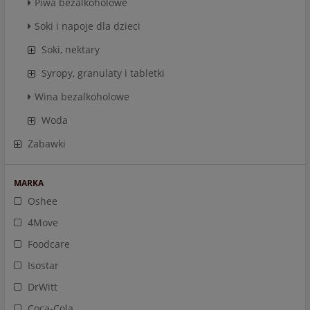
Piwa bezalkoholowe
Soki i napoje dla dzieci
Soki, nektary
Syropy, granulaty i tabletki
Wina bezalkoholowe
Woda
Zabawki
MARKA
Oshee
4Move
Foodcare
Isostar
DrWitt
Coca-Cola