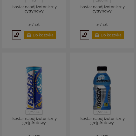
0,500 litr
litr
Isostar napój izotoniczny
Isostar napój izotoniczny
cytrynowy
cytrynowy
zł /
szt
zł /
szt
Do koszyka
Do koszyka
0,250 litr
0,500 litr
Isostar napój izotoniczny
Isostar napój izotoniczny
grejpfrutowy
grejpfrutowy