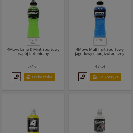
0,700
0,700
litr
litr
4Move Lime & Mint Sportowy
4Move Multifruit Sportowy
napój izotoniczny
jagodowy napój izotoniczny
zł /
szt
zł /
szt
Do koszyka
Do koszyka