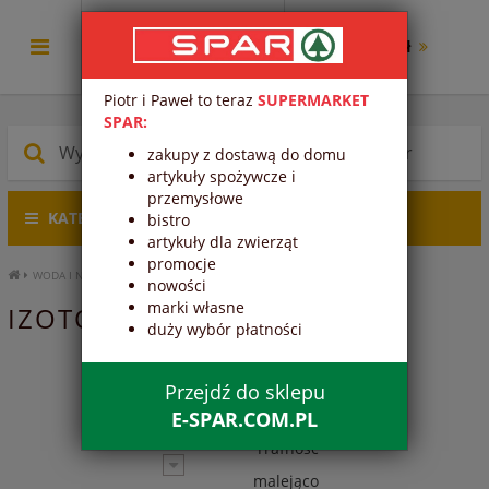
0.00 zł
Piotr i Paweł to teraz
SUPERMARKET
SPAR:
zakupy z dostawą do domu
artykuły spożywcze i
przemysłowe
KATEGORIE PRODUKTÓW
bistro
artykuły dla zwierząt
promocje
WODA I NAPOJE
IZOTONIKI
nowości
marki własne
IZOTONIKI - WODA I NAPOJE
duży wybór płatności
1
2
3
4
Przejdź do sklepu
E-SPAR.COM.PL
Trafność
malejąco