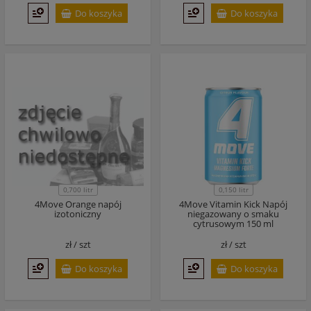
Do koszyka
Do koszyka
0,700 litr
0,150 litr
4Move Orange napój
4Move Vitamin Kick Napój
izotoniczny
niegazowany o smaku
cytrusowym 150 ml
zł /
szt
zł /
szt
Do koszyka
Do koszyka