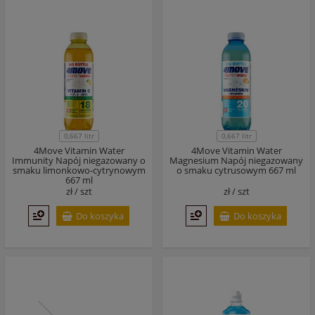
0,667 litr
0,667 litr
4Move Vitamin Water
4Move Vitamin Water
Immunity Napój niegazowany o
Magnesium Napój niegazowany
smaku limonkowo-cytrynowym
o smaku cytrusowym 667 ml
667 ml
zł /
szt
zł /
szt
Do koszyka
Do koszyka