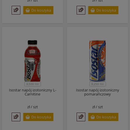
zł /
szt
zł /
szt
Do koszyka
Do koszyka
0,500 litr
0,250 litr
Isostar napój izotoniczny L-
Isostar napój izotoniczny
Carnitine
pomarańczowy
zł /
szt
zł /
szt
Do koszyka
Do koszyka