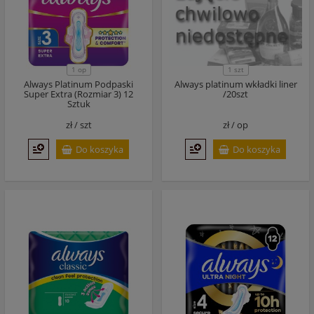
1 szt
1 op
Always Platinum Podpaski
Always platinum wkładki liner
Super Extra (Rozmiar 3) 12
/20szt
Sztuk
zł /
szt
zł /
op
Do koszyka
Do koszyka