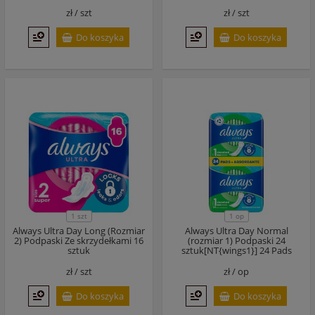
zł /
szt
zł /
szt
Do koszyka
Do koszyka
1 szt
1 op
Always Ultra Day Long (Rozmiar
Always Ultra Day Normal
2) Podpaski Ze skrzydełkami 16
(rozmiar 1) Podpaski 24
sztuk
sztuk[NT{wings1}] 24 Pads
zł /
szt
zł /
op
Do koszyka
Do koszyka