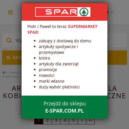
0.00 zł
Piotr i Paweł to teraz
SUPERMARKET
SPAR:
zakupy z dostawą do domu
artykuły spożywcze i
przemysłowe
KATEGORIE PRODUKTÓW
bistro
artykuły dla zwierząt
promocje
CHEMIA I KOSMETYKI
ARTYKUŁY HIGIENICZNE
nowości
ARTYKUŁY HIGIENICZNE DLA KOBIET
marki własne
ARTYKUŁY HIGIENICZNE DLA
duży wybór płatności
KOBIET - ARTYKUŁY HIGIENICZNE
- CHEMIA I KOSMETYKI
Przejdź do sklepu
E-SPAR.COM.PL
1
2
3
4
5