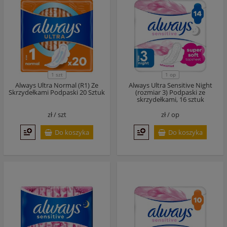
1 szt
1 op
Always Ultra Normal (R1) Ze
Always Ultra Sensitive Night
Skrzydełkami Podpaski 20 Sztuk
(rozmiar 3) Podpaski ze
skrzydełkami, 16 sztuk
zł /
szt
zł /
op
Do koszyka
Do koszyka