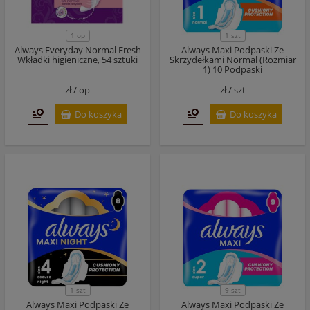
1 op
1 szt
Always Everyday Normal Fresh
Always Maxi Podpaski Ze
Wkładki higieniczne, 54 sztuki
Skrzydełkami Normal (Rozmiar
1) 10 Podpaski
zł /
op
zł /
szt
Do koszyka
Do koszyka
1 szt
9 szt
Always Maxi Podpaski Ze
Always Maxi Podpaski Ze