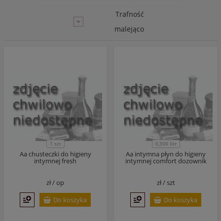
Trafność
malejąco
1 szt
0,300 litr
Aa chusteczki do higieny
Aa intymna płyn do higieny
intymnej fresh
intymnej comfort dozownik
zł /
op
zł /
szt
Do koszyka
Do koszyka