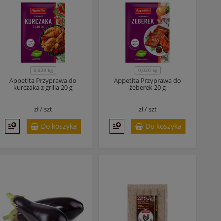
0,020 kg
0,020 kg
Appetita Przyprawa do
Appetita Przyprawa do
kurczaka z grilla 20 g
żeberek 20 g
zł /
szt
zł /
szt
Do koszyka
Do koszyka