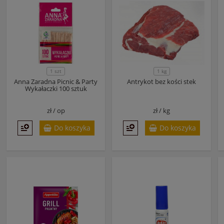
1 szt
1 kg
Anna Zaradna Picnic & Party
Antrykot bez kości stek
Wykałaczki 100 sztuk
zł /
op
zł /
kg
Do koszyka
Do koszyka