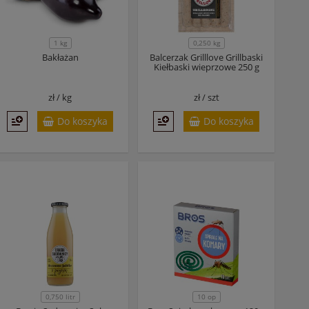
0,250 kg
1 kg
Bakłażan
Balcerzak Grilllove Grillbaski
Kiełbaski wieprzowe 250 g
zł /
kg
zł /
szt
Do koszyka
Do koszyka
0,750 litr
10 op