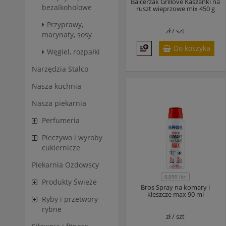
Balcerzak Grillove Kaszanki na
bezalkoholowe
ruszt wieprzowe mix 450 g
Przyprawy,
zł /
szt
marynaty, sosy
Do koszyka
Węgiel, rozpałki
Narzędzia Stalco
Nasza kuchnia
Nasza piekarnia
Perfumeria
Pieczywo i wyroby
cukiernicze
Piekarnia Ozdowscy
0,090 litr
Produkty Świeże
Bros Spray na komary i
kleszcze max 90 ml
Ryby i przetwory
rybne
zł /
szt