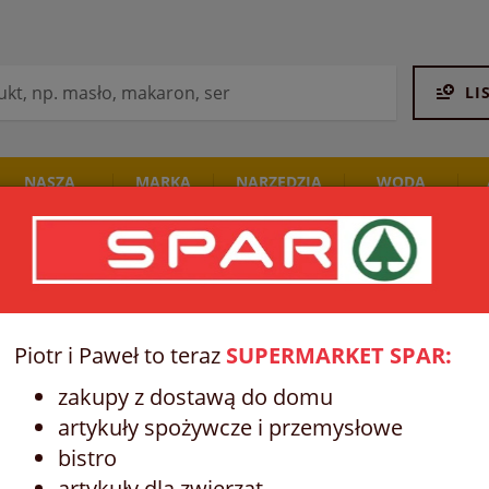
LI
NASZA
MARKA
NARZĘDZIA
WODA
PIEKARNIA
SPAR
STALCO
I NAPOJE
Piotr i Paweł to teraz
SUPERMARKET SPAR:
zakupy z dostawą do domu
artykuły spożywcze i przemysłowe
bistro
artykuły dla zwierząt