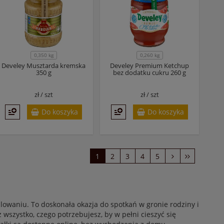
0,350 kg
0,260 kg
Develey Musztarda kremska
Develey Premium Ketchup
350 g
bez dodatku cukru 260 g
zł /
szt
zł /
szt
Do koszyka
Do koszyka
1
2
3
4
5
llowaniu. To doskonała okazja do spotkań w gronie rodziny i
 wszystko, czego potrzebujesz, by w pełni cieszyć się