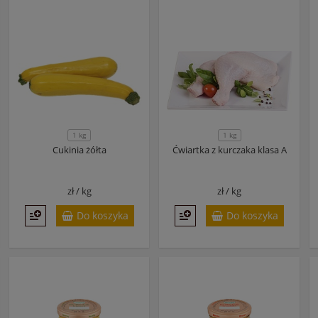
1 kg
1 kg
Cukinia żółta
Ćwiartka z kurczaka klasa A
zł /
kg
zł /
kg
Do koszyka
Do koszyka