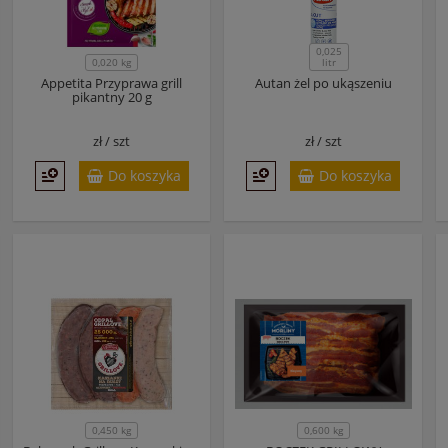
0,025
0,020 kg
litr
Appetita Przyprawa grill
Autan żel po ukąszeniu
pikantny 20 g
zł /
szt
zł /
szt
Do koszyka
Do koszyka
0,450 kg
0,600 kg