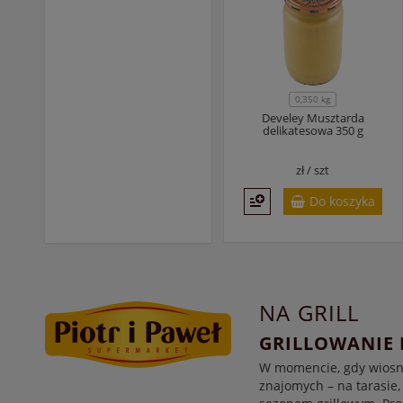
0,350 kg
Develey Musztarda
delikatesowa 350 g
zł /
szt
Do koszyka
NA GRILL
GRILLOWANIE 
W momencie, gdy wiosną 
znajomych – na tarasie,