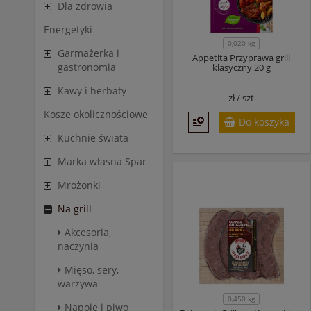
Dla zdrowia
Energetyki
0,020 kg
Garmażerka i
Appetita Przyprawa grill
gastronomia
klasyczny 20 g
Kawy i herbaty
zł /
szt
Kosze okolicznościowe
Do koszyka
Kuchnie świata
Marka własna Spar
Mrożonki
Na grill
Akcesoria,
naczynia
Mięso, sery,
warzywa
0,450 kg
Napoje i piwo