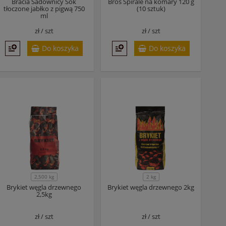
Bracia Sadownicy Sok
Bros Spirale na komary 120 g
tłoczone jabłko z pigwą 750
(10 sztuk)
ml
zł /
szt
zł /
szt
Do koszyka
Do koszyka
2,500 kg
2 kg
Brykiet węgla drzewnego
Brykiet węgla drzewnego 2kg
2,5kg
zł /
szt
zł /
szt