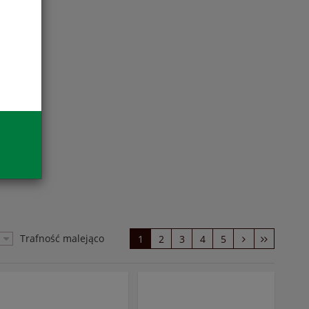
Trafność malejąco
1
2
3
4
5