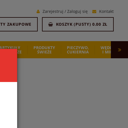
Zarejestruj
/
Zaloguj się
Kontakt
STY ZAKUPOWE
KOSZYK (
PUSTY
)
0.00 ZŁ
ARTYKUŁY
PRODUKTY
PIECZYWO,
WĘDLINY
SPOŻYWCZE
ŚWIEŻE
CUKIERNIA
I MIĘSO