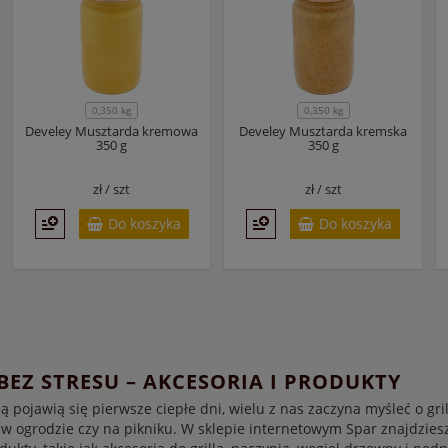
0,350 kg
0,350 kg
Develey Musztarda kremowa
Develey Musztarda kremska
350 g
350 g
zł /
szt
zł /
szt
Do koszyka
Do koszyka
BEZ STRESU – AKCESORIA I PRODUKTY
pojawią się pierwsze ciepłe dni, wielu z nas zaczyna myśleć o gri
 w ogrodzie czy na pikniku. W sklepie internetowym Spar znajdziesz