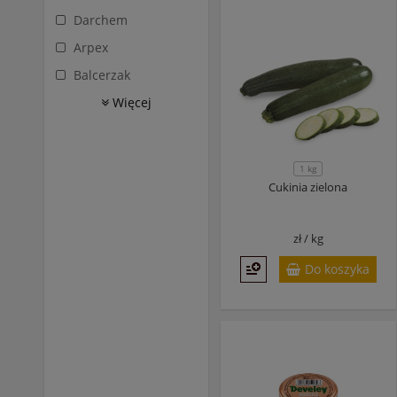
Darchem
Arpex
Balcerzak
Więcej
1 kg
Cukinia zielona
zł /
kg
Do koszyka