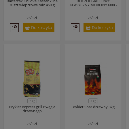
Balcerzak Grillove Kaszanki na
BOCZEK GRILLOWY
ruszt wieprzowe mix 450 g
KLASYCZNY MORLINY 600G
zł /
szt
zł /
szt
Do koszyka
Do koszyka
2 kg
3 kg
Brykiet express grill z węgla
Brykiet Spar drzewny 3kg
drzewnego
zł /
szt
zł /
szt