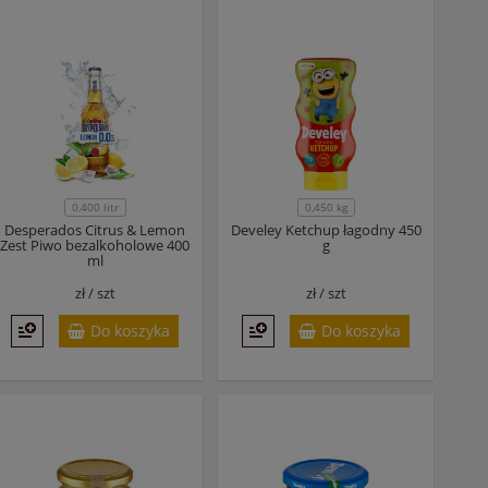
0,400 litr
0,450 kg
Desperados Citrus & Lemon
Develey Ketchup łagodny 450
Zest Piwo bezalkoholowe 400
g
ml
zł /
szt
zł /
szt
Do koszyka
Do koszyka