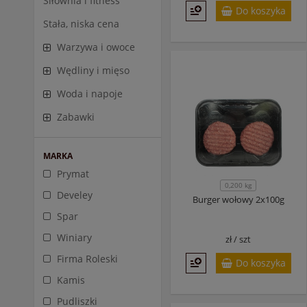
Siłownia i fitness
Do koszyka
Stała, niska cena
Warzywa i owoce
Wędliny i mięso
Woda i napoje
Zabawki
MARKA
Prymat
0,200 kg
Develey
Burger wołowy 2x100g
Spar
Winiary
zł /
szt
Firma Roleski
Do koszyka
Kamis
Pudliszki