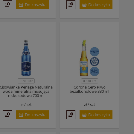
Do koszyka
Do koszyka
0,700 litr
0,330 litr
Cisowianka Perlage Naturalna
Corona Cero Piwo
woda mineralna musująca
bezalkoholowe 330 ml
niskosodowa 700 ml
zł /
szt
zł /
szt
Do koszyka
Do koszyka