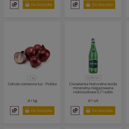
Do koszyka
Do koszyka
1 kg
0,700 litr
Cebula czerwona luz - Polska
Cisowianka Naturalna woda
mineralna niegazowana
niskosodowa 0,7 l szkło
zł /
kg
zł /
szt
Do koszyka
Do koszyka