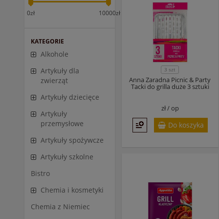
0zł
10000zł
KATEGORIE
Alkohole
3 szt
Artykuły dla
Anna Zaradna Picnic & Party
zwierząt
Tacki do grilla duże 3 sztuki
Artykuły dziecięce
zł /
op
Artykuły
przemysłowe
Do koszyka
Artykuły spożywcze
Artykuły szkolne
Bistro
Chemia i kosmetyki
Chemia z Niemiec