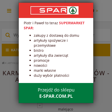
0.00 zł
Piotr i Paweł to teraz
SUPERMARKET
SPAR:
zakupy z dostawą do domu
artykuły spożywcze i
przemysłowe
KATEGORIE PRODUKTÓW
bistro
artykuły dla zwierząt
promocje
ARTYKUŁY DLA ZWIERZĄT
KARMA DLA GRYZONI I PTAKÓW
nowości
marki własne
KARMA DLA GRYZONI I PTAKÓW -
duży wybór płatności
ARTYKUŁY DLA ZWIERZĄT
Przejdź do sklepu
E-SPAR.COM.PL
Trafność
malejąco