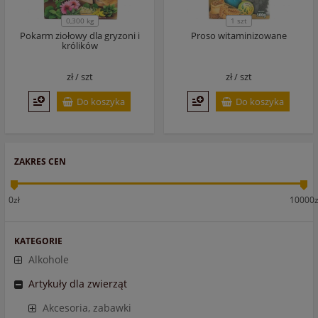
0,300 kg
1 szt
Pokarm ziołowy dla gryzoni i
Proso witaminizowane
królików
zł /
szt
zł /
szt
Do koszyka
Do koszyka
ZAKRES CEN
0zł
10000z
KATEGORIE
Alkohole
Artykuły dla zwierząt
Akcesoria, zabawki