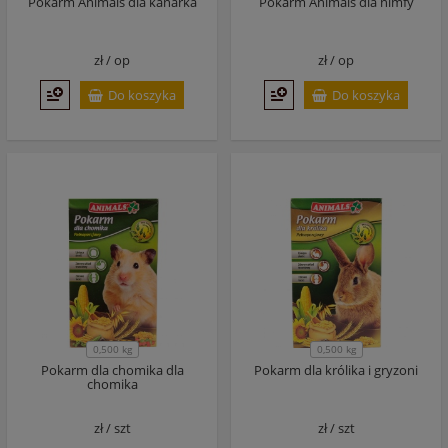
Pokarm Animals dla kanarka
Pokarm Animals dla nimfy
zł /
op
zł /
op
Do koszyka
Do koszyka
0,500 kg
0,500 kg
Pokarm dla chomika dla
Pokarm dla królika i gryzoni
chomika
zł /
szt
zł /
szt