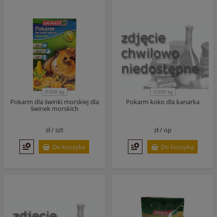
0,500 kg
0,500 kg
Pokarm dla świnki morskiej dla
Pokarm koko dla kanarka
świnek morskich
zł /
szt
zł /
op
Do koszyka
Do koszyka