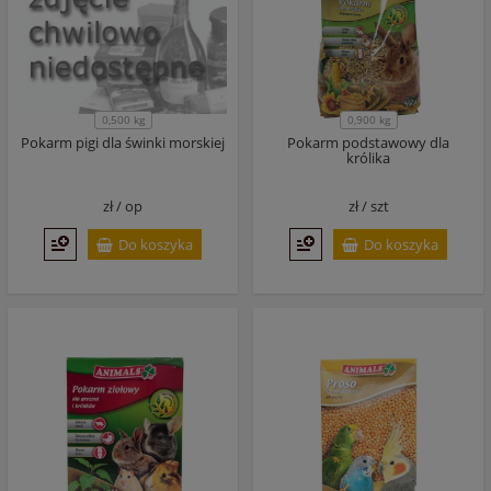
0,500 kg
0,900 kg
Pokarm pigi dla świnki morskiej
Pokarm podstawowy dla
królika
zł /
op
zł /
szt
Do koszyka
Do koszyka