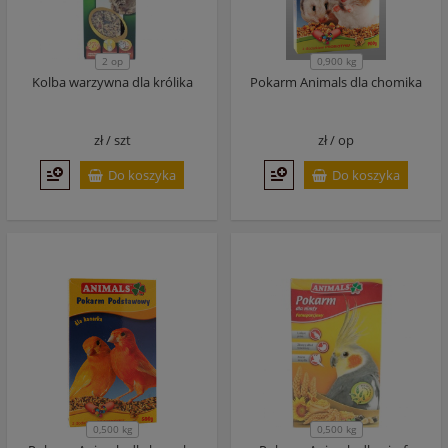
2 op
0,900 kg
Kolba warzywna dla królika
Pokarm Animals dla chomika
zł /
szt
zł /
op
Do koszyka
Do koszyka
0,500 kg
0,500 kg