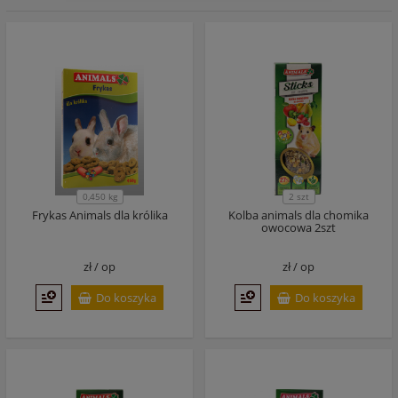
0,450 kg
2 szt
Frykas Animals dla królika
Kolba animals dla chomika
owocowa 2szt
zł /
op
zł /
op
Do koszyka
Do koszyka