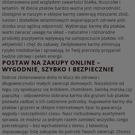
zbilansowana pod względem zawartości białka, tłuszczów i
witamin. W diecie ptaków bardzo ważna jest różnorodność.
Dostępne w naszym e-sklepie karmy zawierają mieszanki zbóż,
nasion i dodatków witaminowych wspierających zdrowie piór,
dzioba oraz ogólną odporność. Wybierając karmę dla ptaków,
warto zwracać uwagę na skład – naturalne i różnorodne
produkty pozytywnie wpływają na samopoczucie ptaków, ich
aktywność i chęć do zabawy. Dedykowane karmy eliminują
ryzyko niedoborów i sprawiają, że Twój pierzasty przyjaciel
będzie zdrowy i pełen energii.
POSTAW NA ZAKUPY ONLINE –
WYGODNIE, SZYBKO I BEZPIECZNIE
Dobrze zbilansowana dieta to klucz do zdrowia i
długowieczności małych zwierząt domowych. Niezależnie od
tego, czy opiekujesz się królikiem, chomikiem, świnką morską czy
papużką – odpowiednio dobrana karma dla gryzoni lub ptaków
pozwala zadbać o ich codzienne potrzeby. Kupowanie karmy dla
ptaków i gryzoni w sklepie internetowym Spar to gwarancja
wygody i oszczędności czasu. Nasz rozbudowany asortyment
sprawia, że możesz za jednym razem zamówić wszystko, czego
potrzebujesz – bez wychodzenia z domu, z łatwością
dopasowując listę zakupów do potrzeb Twoich zwierząt. Chcesz