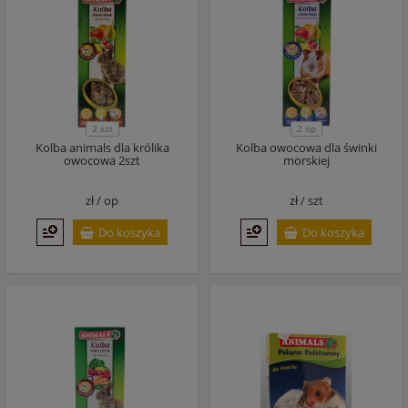
2 szt
2 op
Kolba animals dla królika
Kolba owocowa dla świnki
owocowa 2szt
morskiej
zł /
op
zł /
szt
Do koszyka
Do koszyka