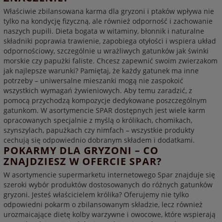
Właściwie zbilansowana karma dla gryzoni i ptaków wpływa nie
tylko na kondycję fizyczną, ale również odporność i zachowanie
naszych pupili. Dieta bogata w witaminy, błonnik i naturalne
składniki poprawia trawienie, zapobiega otyłości i wspiera układ
odpornościowy, szczególnie u wrażliwych gatunków jak świnki
morskie czy papużki faliste. Chcesz zapewnić swoim zwierzakom
jak najlepsze warunki? Pamiętaj, że każdy gatunek ma inne
potrzeby – uniwersalne mieszanki mogą nie zaspokoić
wszystkich wymagań żywieniowych. Aby temu zaradzić, z
pomocą przychodzą kompozycje dedykowane poszczególnym
gatunkom. W asortymencie SPAR dostępnych jest wiele karm
opracowanych specjalnie z myślą o królikach, chomikach,
szynszylach, papużkach czy nimfach – wszystkie produkty
cechują się odpowiednio dobranym składem i dodatkami.
POKARMY DLA GRYZONI – CO
ZNAJDZIESZ W OFERCIE SPAR?
W asortymencie supermarketu internetowego Spar znajduje się
szeroki wybór produktów dostosowanych do różnych gatunków
gryzoni. Jesteś właścicielem królika? Oferujemy nie tylko
odpowiedni pokarm o zbilansowanym składzie, lecz również
urozmaicające dietę kolby warzywne i owocowe, które wspierają