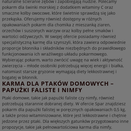
naturalne ścieranie zębów i zapobiegają nudzie. Polecamy
pokarm dla świnki morskiej z dodatkiem witaminy C oraz
smaczne kolby owocowe, które świetnie sprawdzą się jako
przekąska. Oferujemy również dostępny w różnych
opakowaniach pokarm dla chomika z mieszanką ziaren,
orzechów i suszonych warzyw oraz kolby pełne smaków i
wartości odżywczych. W swojej ofercie posiadamy również
specjalistyczną karmę dla szynszyli, która zawiera odpowiednie
proporcje błonnika i składników niezbędnych do prawidłowego
funkcjonowania ich wrażliwego układu pokarmowego.
Wybierając pokarm, warto zwrócić uwagę na wiek i aktywność
zwierzęcia – młode osobniki potrzebują więcej energii i białka,
natomiast starsze gryzonie wymagają diety lekkostrawnej i
bogatej w błonnik.
KARMA DLA PTAKÓW DOMOWYCH –
PAPUŻKI FALISTE I NIMFY
Ptaki domowe, takie jak papużki faliste czy nimfy, również
potrzebują starannie dobranej diety. W ofercie Spar znajdziesz
pokarm dla papużki falistej w poręcznych opakowaniach 0,5 kg,
a także proso witaminizowane, które jest lekkostrawne i chętnie
jedzone przez ptaki. Dla większych gatunków przygotowano inne
propozycje, takie jak pełnowartościowa karma dla nimfy,