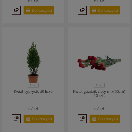
zł /
szt
zł /
szt
Do koszyka
Do koszyka
1 szt
1 szt
Kwiat cyprysik d9 luxe
Kwiat goździk cięty mix(50cm)
10 szt.
zł /
szt
zł /
szt
Do koszyka
Do koszyka