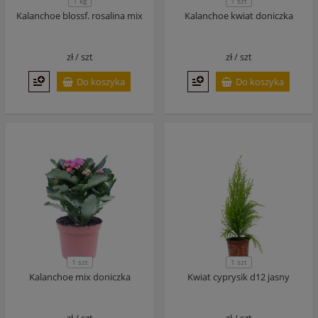
1 szt
1 kg
Kalanchoe blossf. rosalina mix
Kalanchoe kwiat doniczka
zł /
szt
zł /
szt
Do koszyka
Do koszyka
1 szt
1 szt
Kalanchoe mix doniczka
Kwiat cyprysik d12 jasny