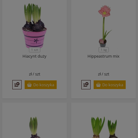
1 szt
1 kg
Hiacynt duży
Hippeastrum mix
zł /
szt
zł /
szt
Do koszyka
Do koszyka