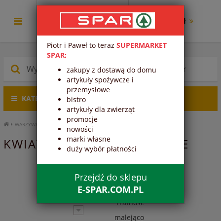
0.00 zł
Piotr i Paweł to teraz
SUPERMARKET
SPAR:
zakupy z dostawą do domu
artykuły spożywcze i
przemysłowe
KATEGORIE PRODUKTÓW
bistro
artykuły dla zwierząt
promocje
WARZYWA I OWOCE
KWIATY
nowości
marki własne
KWIATY - WARZYWA I OWOCE
duży wybór płatności
1
2
3
Przejdź do sklepu
E-SPAR.COM.PL
Trafność
malejąco