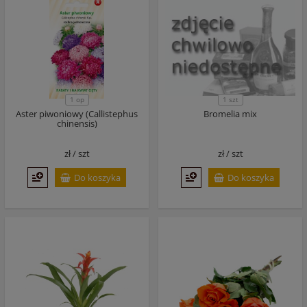
1 szt
1 op
Aster piwoniowy (Callistephus
Bromelia mix
chinensis)
zł /
szt
zł /
szt
Do koszyka
Do koszyka