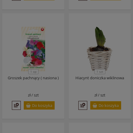
1 op
1 szt
Groszek pachnący ( nasiona )
Hiacynt doniczka wiklinowa
zł /
szt
zł /
szt
Do koszyka
Do koszyka