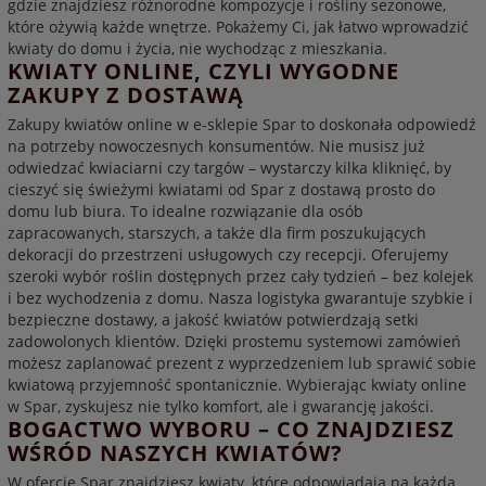
gdzie znajdziesz różnorodne kompozycje i rośliny sezonowe,
które ożywią każde wnętrze. Pokażemy Ci, jak łatwo wprowadzić
kwiaty do domu i życia, nie wychodząc z mieszkania.
KWIATY ONLINE, CZYLI WYGODNE
ZAKUPY Z DOSTAWĄ
Zakupy kwiatów online w e-sklepie Spar to doskonała odpowiedź
na potrzeby nowoczesnych konsumentów. Nie musisz już
odwiedzać kwiaciarni czy targów – wystarczy kilka kliknięć, by
cieszyć się świeżymi kwiatami od Spar z dostawą prosto do
domu lub biura. To idealne rozwiązanie dla osób
zapracowanych, starszych, a także dla firm poszukujących
dekoracji do przestrzeni usługowych czy recepcji. Oferujemy
szeroki wybór roślin dostępnych przez cały tydzień – bez kolejek
i bez wychodzenia z domu. Nasza logistyka gwarantuje szybkie i
bezpieczne dostawy, a jakość kwiatów potwierdzają setki
zadowolonych klientów. Dzięki prostemu systemowi zamówień
możesz zaplanować prezent z wyprzedzeniem lub sprawić sobie
kwiatową przyjemność spontanicznie. Wybierając kwiaty online
w Spar, zyskujesz nie tylko komfort, ale i gwarancję jakości.
BOGACTWO WYBORU – CO ZNAJDZIESZ
WŚRÓD NASZYCH KWIATÓW?
W ofercie Spar znajdziesz kwiaty, które odpowiadają na każdą