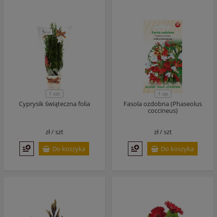
1 szt
1 op
Cyprysik świąteczna folia
Fasola ozdobna (Phaseolus
coccineus)
zł /
szt
zł /
szt
Do koszyka
Do koszyka