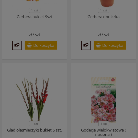
1 szt
1 szt
Gerbera bukiet 9szt
Gerbera doniczka
zł /
szt
zł /
szt
Do koszyka
Do koszyka
1 szt
1 op
Gladiola(mieczyk) bukiet 5 szt.
Godecja wielokwiatowa (
nasiona )