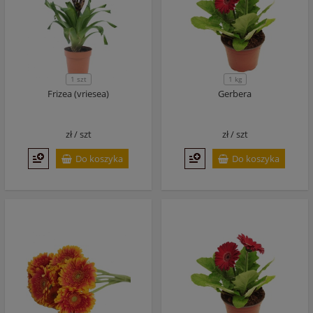
1 szt
1 kg
Frizea (vriesea)
Gerbera
zł /
szt
zł /
szt
Do koszyka
Do koszyka