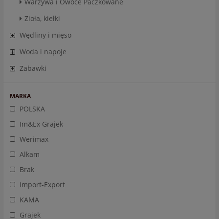
Warzywa i Owoce Paczkowane
Zioła, kiełki
Wędliny i mięso
Woda i napoje
Zabawki
MARKA
POLSKA
Im&Ex Grajek
Werimax
Alkam
Brak
Import-Export
KAMA
Grajek