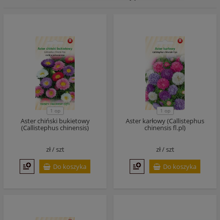
1 op
1 op
Aster chiński bukietowy
Aster karłowy (Callistephus
(Callistephus chinensis)
chinensis fl.pl)
zł /
szt
zł /
szt
Do koszyka
Do koszyka