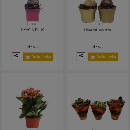
1 szt
1 kg
HYACINTHUS
Hyacinthus mix
zł /
szt
zł /
szt
Do koszyka
Do koszyka