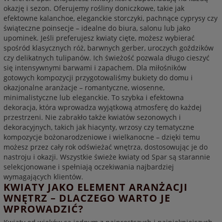
okazję i sezon. Oferujemy rośliny doniczkowe, takie jak
efektowne kalanchoe, eleganckie storczyki, pachnące cyprysy czy
świąteczne poinsecje – idealne do biura, salonu lub jako
upominek. Jeśli preferujesz kwiaty cięte, możesz wybierać
spośród klasycznych róż, barwnych gerber, uroczych goździków
czy delikatnych tulipanów. Ich świeżość pozwala długo cieszyć
się intensywnymi barwami i zapachem. Dla miłośników
gotowych kompozycji przygotowaliśmy bukiety do domu i
okazjonalne aranżacje – romantyczne, wiosenne,
minimalistyczne lub eleganckie. To szybka i efektowna
dekoracja, która wprowadza wyjątkową atmosferę do każdej
przestrzeni. Nie zabrakło także kwiatów sezonowych i
dekoracyjnych, takich jak hiacynty, wrzosy czy tematyczne
kompozycje bożonarodzeniowe i wielkanocne – dzięki temu
możesz przez cały rok odświeżać wnętrza, dostosowując je do
nastroju i okazji. Wszystkie świeże kwiaty od Spar są starannie
selekcjonowane i spełniają oczekiwania najbardziej
wymagających klientów.
KWIATY JAKO ELEMENT ARANŻACJI
WNĘTRZ – DLACZEGO WARTO JE
WPROWADZIĆ?