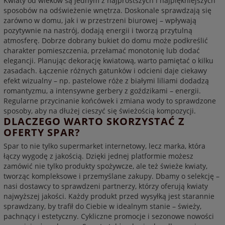
Kwiaty od wieków są jednym z najprostszych i najpiękniejszych
sposobów na odświeżenie wnętrza. Doskonale sprawdzają się
zarówno w domu, jak i w przestrzeni biurowej – wpływają
pozytywnie na nastrój, dodają energii i tworzą przytulną
atmosferę. Dobrze dobrany bukiet do domu może podkreślić
charakter pomieszczenia, przełamać monotonię lub dodać
elegancji. Planując dekorację kwiatową, warto pamiętać o kilku
zasadach. Łączenie różnych gatunków i odcieni daje ciekawy
efekt wizualny – np. pastelowe róże z białymi liliami dodadzą
romantyzmu, a intensywne gerbery z goździkami – energii.
Regularne przycinanie końcówek i zmiana wody to sprawdzone
sposoby, aby na dłużej cieszyć się świeżością kompozycji.
DLACZEGO WARTO SKORZYSTAĆ Z
OFERTY SPAR?
Spar to nie tylko supermarket internetowy, lecz marka, która
łączy wygodę z jakością. Dzięki jednej platformie możesz
zamówić nie tylko produkty spożywcze, ale też świeże kwiaty,
tworząc kompleksowe i przemyślane zakupy. Dbamy o selekcję –
nasi dostawcy to sprawdzeni partnerzy, którzy oferują kwiaty
najwyższej jakości. Każdy produkt przed wysyłką jest starannie
sprawdzany, by trafił do Ciebie w idealnym stanie – świeży,
pachnący i estetyczny. Cykliczne promocje i sezonowe nowości