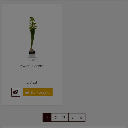
1 szt
Kwiat Hiacynt
zł /
szt
Do koszyka
1
2
3