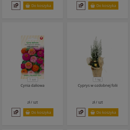
Do koszyka
Do koszyka
1 szt
1 kg
Cynia daliowa
Cyprys w ozdobnej folii
zł /
szt
zł /
szt
Do koszyka
Do koszyka