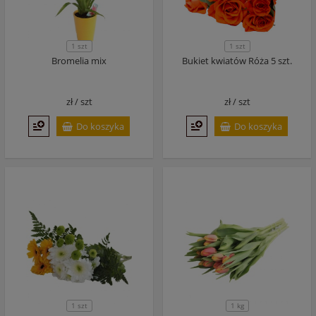
1 szt
1 szt
Bromelia mix
Bukiet kwiatów Róża 5 szt.
zł /
szt
zł /
szt
Do koszyka
Do koszyka
1 szt
1 kg