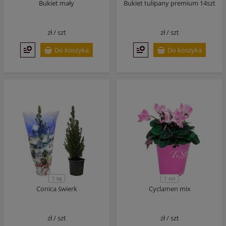
Bukiet mały
Bukiet tulipany premium 14szt
zł /
szt
zł /
szt
Do koszyka
Do koszyka
1 kg
1 szt
Conica świerk
Cyclamen mix
zł /
szt
zł /
szt