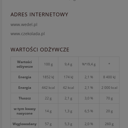
ADRES INTERNETOWY
www.wedel.pl
www.czekolada.pl
WARTOŚCI ODŻYWCZE
Wartości
100 g
9,4 g
%*/9,4 g
*
odżywcze
Energia
1852 kJ
174 kJ
2,1 %
8 400 kJ
Energia
442 kcal
42 kcal
2,1 %
2 000 kcal
Tłuszcz
22 g
2,1 g
3,0 %
70 g
w tym kwasy
14 g
1,3 g
6,5 %
20 g
nasycone
Węglowodany
57 g
5,3 g
2,0 %
260 g