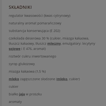
SKŁADNIKI
regulator kwasowości (kwas cytrynowy)
naturalny aromat pomarańczowy
substancja konserwująca (E 202)
czekolada deserowa 30 % (cukier, miazga kakaowa,
tłuszcz kakaowy, tłuszcz
mleczny
, emulgatory: lecytyny
sojowe
i E 476, aromat)
roztwór cukru inwertowanego
syrop glukozowy
miazga kakaowa (1,5 %)
mleko
zagęszczone słodzone (
mleko
, cukier)
cukier
białko
jaja
w proszku
aromaty