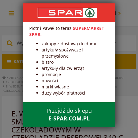
0.00 zł
Piotr i Paweł to teraz
SUPERMARKET
SPAR:
zakupy z dostawą do domu
artykuły spożywcze i
przemysłowe
KATEGORIE PRODUKTÓW
bistro
artykuły dla zwierząt
promocje
ARTYKUŁY SPOŻYWCZE
SŁODYCZE I PRZEKĄSKI
CZEKOLADY, BOMBONIERKI
nowości
CZEKOLADKI, BOMBONIERKI
marki własne
E. WEDEL PTASIE MLECZKO O SMAKU POMARAŃCZOWO-CZEKOLADOWYM W
CZEKOLADZIE DESEROWEJ 340 G
duży wybór płatności
Przejdź do sklepu
E. WEDEL PTASIE MLECZKO O
E-SPAR.COM.PL
SMAKU POMARAŃCZOWO-
CZEKOLADOWYM W
CZEKOLADZIE DESEROWEJ 340 G