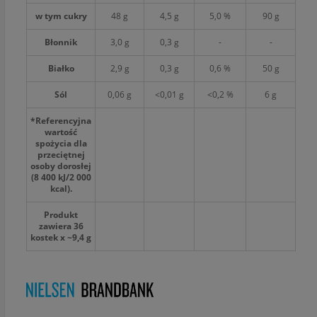
w tym cukry
48 g
4,5 g
5,0 %
90 g
Błonnik
3,0 g
0,3 g
-
-
Białko
2,9 g
0,3 g
0,6 %
50 g
Sól
0,06 g
<0,01 g
<0,2 %
6 g
*Referencyjna
wartość
spożycia dla
przeciętnej
osoby dorosłej
(8 400 kJ/2 000
kcal).
Produkt
zawiera 36
kostek x ~9,4 g