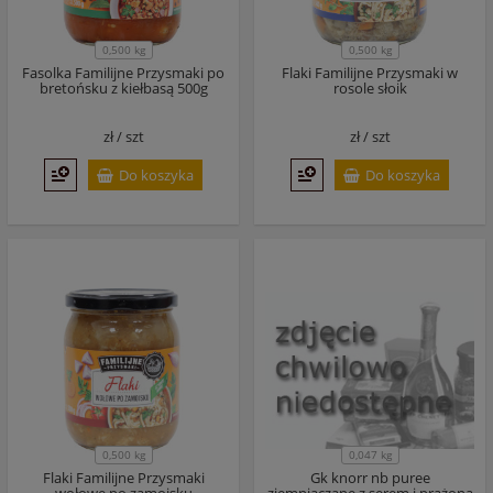
0,500 kg
0,500 kg
Fasolka Familijne Przysmaki po
Flaki Familijne Przysmaki w
bretońsku z kiełbasą 500g
rosole słoik
zł /
szt
zł /
szt
Do koszyka
Do koszyka
0,047 kg
0,500 kg
Flaki Familijne Przysmaki
Gk knorr nb puree