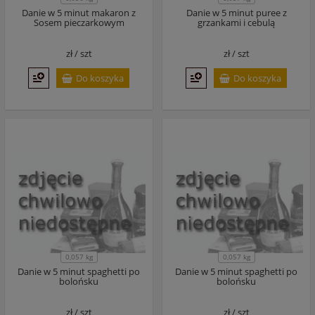
Danie w 5 minut makaron z
Danie w 5 minut puree z
Sosem pieczarkowym
grzankami i cebulą
zł /
szt
zł /
szt
Do koszyka
Do koszyka
0,057 kg
0,057 kg
Danie w 5 minut spaghetti po
Danie w 5 minut spaghetti po
bolońsku
bolońsku
zł /
szt
zł /
szt