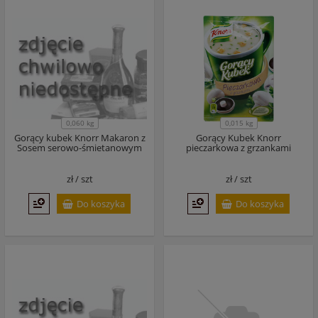
0,060 kg
0,015 kg
Gorący kubek Knorr Makaron z
Gorący Kubek Knorr
Sosem serowo-śmietanowym
pieczarkowa z grzankami
zł /
szt
zł /
szt
Do koszyka
Do koszyka