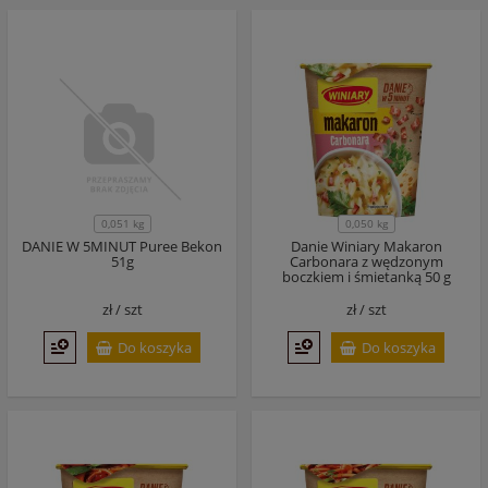
0,051 kg
0,050 kg
DANIE W 5MINUT Puree Bekon
Danie Winiary Makaron
51g
Carbonara z wędzonym
boczkiem i śmietanką 50 g
zł /
szt
zł /
szt
Do koszyka
Do koszyka