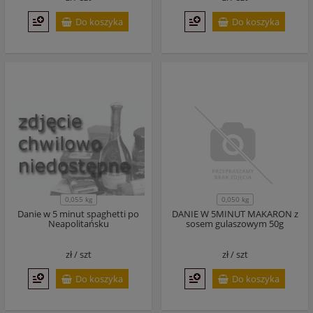
Do koszyka
Do koszyka
0,055 kg
0,050 kg
Danie w 5 minut spaghetti po
DANIE W 5MINUT MAKARON z
Neapolitańsku
sosem gulaszowym 50g
zł /
szt
zł /
szt
Do koszyka
Do koszyka