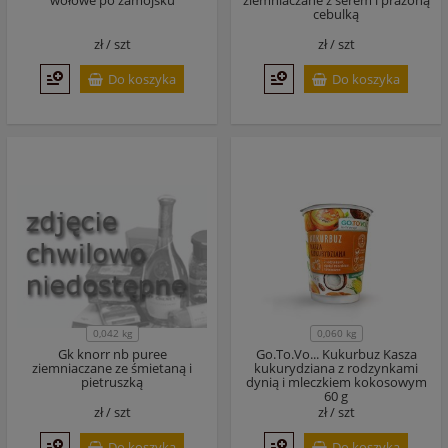
wołowe po zamojsku
ziemniaczane z serem i prażoną
cebulką
zł /
szt
zł /
szt
Do koszyka
Do koszyka
0,042 kg
0,060 kg
Gk knorr nb puree
Go.To.Vo... Kukurbuz Kasza
ziemniaczane ze śmietaną i
kukurydziana z rodzynkami
pietruszką
dynią i mleczkiem kokosowym
60 g
zł /
szt
zł /
szt
Do koszyka
Do koszyka