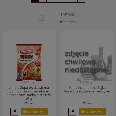
Trafność
malejąco
0,070 kg
0,061 kg
Amino Zupa błyskawiczna
Danie instant Inna Bajka
pomidorowa z kawałkami
Soczotto soczewica i warzywa
pomidorów i natką pietruszki
61 g
zł /
szt
zł /
szt
Do koszyka
Do koszyka