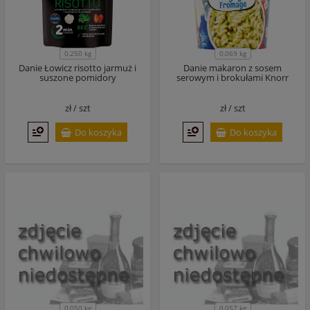
0,250 kg
0,069 kg
Danie Łowicz risotto jarmuż i
Danie makaron z sosem
suszone pomidory
serowym i brokułami Knorr
zł /
szt
zł /
szt
Do koszyka
Do koszyka
0,050 kg
0,057 kg