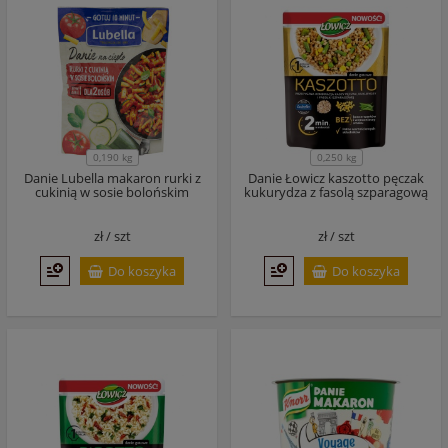
0,190 kg
0,250 kg
Danie Lubella makaron rurki z
Danie Łowicz kaszotto pęczak
cukinią w sosie bolońskim
kukurydza z fasolą szparagową
zł /
szt
zł /
szt
Do koszyka
Do koszyka