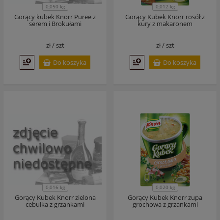
0,050 kg
0,012 kg
Gorący kubek Knorr Puree z
Gorący Kubek Knorr rosół z
serem i Brokułami
kury z makaronem
zł /
szt
zł /
szt
Do koszyka
Do koszyka
0,016 kg
0,020 kg
Gorący Kubek Knorr zielona
Gorący Kubek Knorr zupa
cebulka z grzankami
grochowa z grzankami