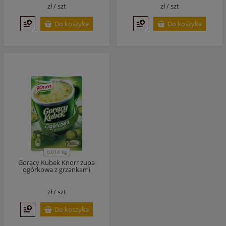
zł /
szt
zł /
szt
Do koszyka
Do koszyka
0,014 kg
Gorący Kubek Knorr zupa
ogórkowa z grzankami
zł /
szt
Do koszyka