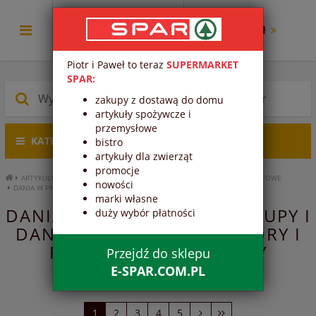
0.00 zł
Piotr i Paweł to teraz
SUPERMARKET
SPAR:
zakupy z dostawą do domu
artykuły spożywcze i
przemysłowe
KATEGORIE PRODUKTÓW
bistro
artykuły dla zwierząt
promocje
ARTYKUŁY SPOŻYWCZE
PRZETWORY I PRZYPRAWY
ZUPY I DANIA GOTOWE
nowości
DANIA W PROSZKU, INNE
marki własne
DANIA W PROSZKU, INNE - ZUPY I
duży wybór płatności
DANIA GOTOWE - PRZETWORY I
PRZYPRAWY - ARTYKUŁY
Przejdź do sklepu
SPOŻYWCZE
E-SPAR.COM.PL
1
2
3
4
5