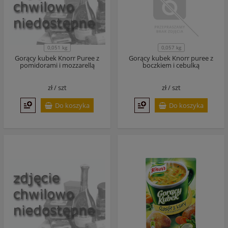
0,051 kg
0,057 kg
Gorący kubek Knorr Puree z
Gorący kubek Knorr puree z
pomidorami i mozzarellą
boczkiem i cebulką
zł /
szt
zł /
szt
Do koszyka
Do koszyka