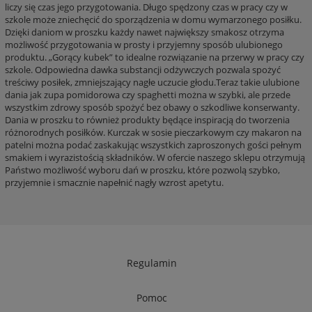
liczy się czas jego przygotowania. Długo spędzony czas w pracy czy w
szkole może zniechęcić do sporządzenia w domu wymarzonego posiłku.
Dzięki daniom w proszku każdy nawet największy smakosz otrzyma
możliwość przygotowania w prosty i przyjemny sposób ulubionego
produktu. „Gorący kubek” to idealne rozwiązanie na przerwy w pracy czy
szkole. Odpowiedna dawka substancji odżywczych pozwala spożyć
treściwy posiłek, zmniejszający nagłe uczucie głodu.Teraz takie ulubione
dania jak zupa pomidorowa czy spaghetti można w szybki, ale przede
wszystkim zdrowy sposób spożyć bez obawy o szkodliwe konserwanty.
Dania w proszku to również produkty będące inspiracją do tworzenia
różnorodnych posiłków. Kurczak w sosie pieczarkowym czy makaron na
patelni można podać zaskakując wszystkich zaproszonych gości pełnym
smakiem i wyrazistością składników. W ofercie naszego sklepu otrzymują
Państwo możliwość wyboru dań w proszku, które pozwolą szybko,
przyjemnie i smacznie napełnić nagły wzrost apetytu.
Regulamin
Pomoc