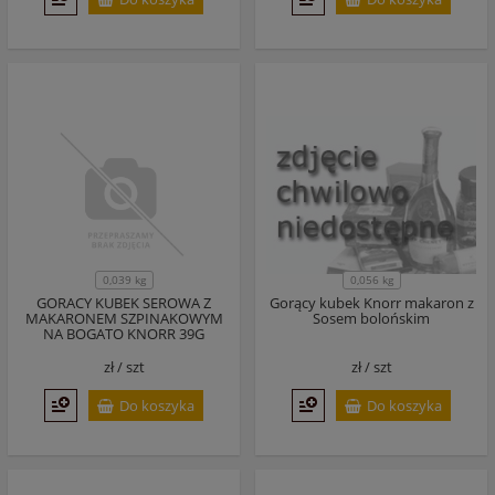
0,056 kg
0,039 kg
GORACY KUBEK SEROWA Z
Gorący kubek Knorr makaron z
MAKARONEM SZPINAKOWYM
Sosem bolońskim
NA BOGATO KNORR 39G
zł /
szt
zł /
szt
Do koszyka
Do koszyka