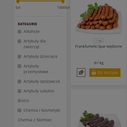
0zł
10000zł
KATEGORIE
Alkohole
1 kg
Artykuły dla
Frankfurterki Spar wędzone
zwierząt
Artykuły dziecięce
zł /
kg
Artykuły
przemysłowe
Do koszyka
Artykuły spożywcze
Artykuły szkolne
Bistro
Chemia i kosmetyki
Chemia z Niemiec