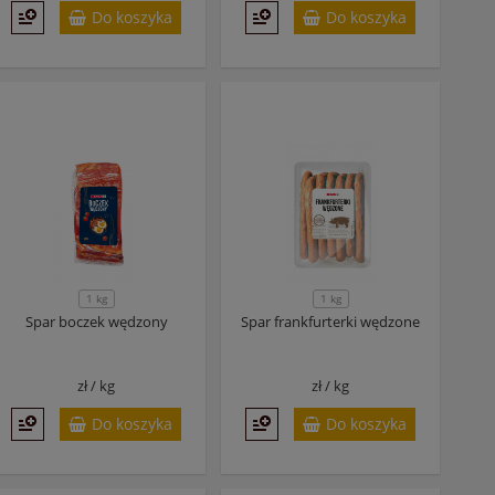
Do koszyka
Do koszyka
1 kg
1 kg
Spar boczek wędzony
Spar frankfurterki wędzone
zł /
kg
zł /
kg
Do koszyka
Do koszyka