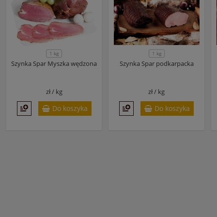
1 kg
1 kg
Szynka Spar Myszka wędzona
Szynka Spar podkarpacka
zł /
kg
zł /
kg
Do koszyka
Do koszyka