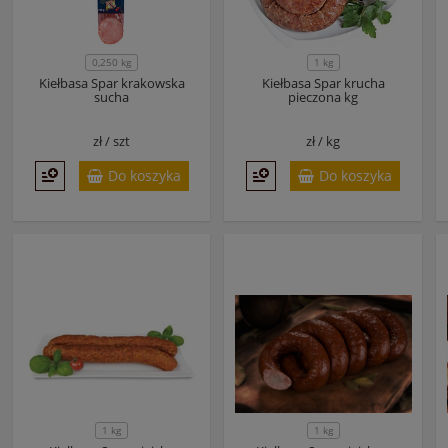
0,250 kg
1 kg
Kiełbasa Spar krakowska
Kiełbasa Spar krucha
sucha
pieczona kg
zł /
szt
zł /
kg
Do koszyka
Do koszyka
1 kg
1 kg