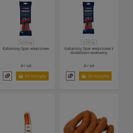
0,100 kg
0,100 kg
Kabanosy Spar wieprzowe
Kabanosy Spar wieprzowe z
dodatkiem wołowiny
zł /
szt
zł /
szt
Do koszyka
Do koszyka