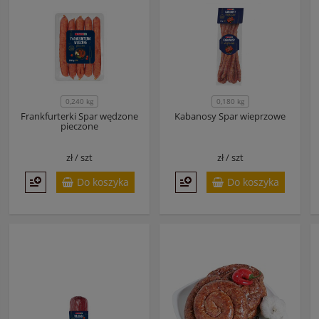
0,240 kg
0,180 kg
Frankfurterki Spar wędzone
Kabanosy Spar wieprzowe
pieczone
zł /
szt
zł /
szt
Do koszyka
Do koszyka