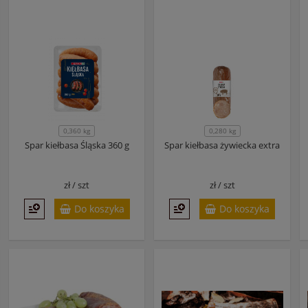
0,360 kg
0,280 kg
Spar kiełbasa Śląska 360 g
Spar kiełbasa żywiecka extra
zł /
szt
zł /
szt
Do koszyka
Do koszyka