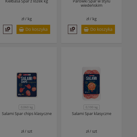
Kiełbasa Spar z liszek kg
Parówki Spar w stylu
wiedeńskim
zł /
kg
zł /
kg
Do koszyka
Do koszyka
0,060 kg
0,100 kg
Salami Spar chips klasyczne
Salami Spar klasyczne
zł /
szt
zł /
szt