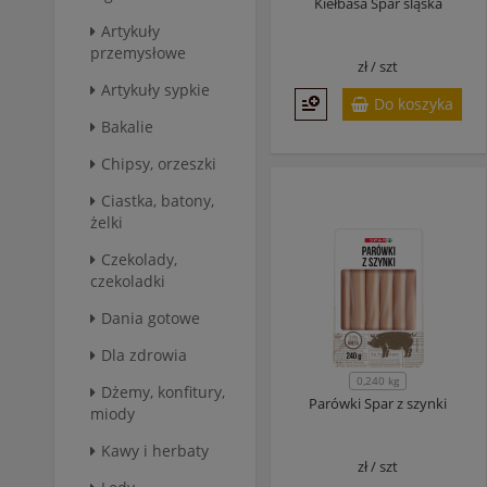
Kiełbasa Spar śląska
Artykuły
przemysłowe
zł /
szt
Artykuły sypkie
Do koszyka
Bakalie
Chipsy, orzeszki
Ciastka, batony,
żelki
Czekolady,
czekoladki
Dania gotowe
Dla zdrowia
0,240 kg
Dżemy, konfitury,
Parówki Spar z szynki
miody
Kawy i herbaty
zł /
szt