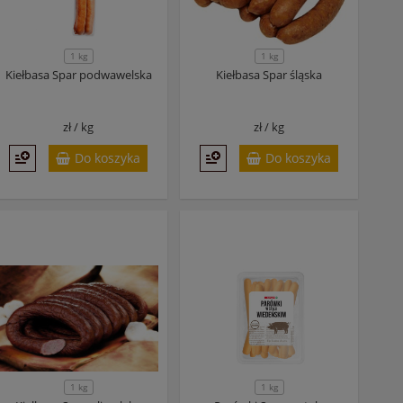
1 kg
1 kg
Kiełbasa Spar podwawelska
Kiełbasa Spar śląska
zł /
kg
zł /
kg
Do koszyka
Do koszyka
1 kg
1 kg