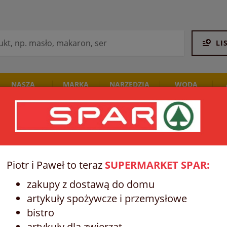
LI
NASZA
MARKA
NARZĘDZIA
WODA
PIEKARNIA
SPAR
STALCO
I NAPOJE
Piotr i Paweł to teraz
SUPERMARKET SPAR:
zakupy z dostawą do domu
artykuły spożywcze i przemysłowe
bistro
artykuły dla zwierząt