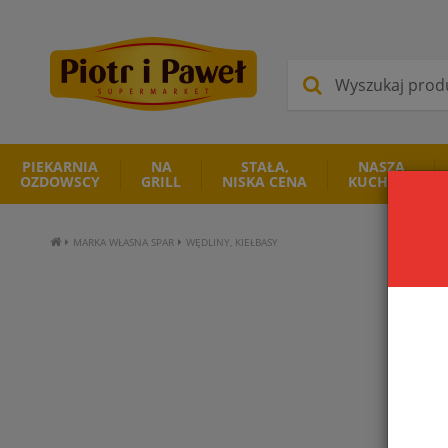
PIEKARNIA
NA
STAŁA,
NASZA
OZDOWSCY
GRILL
NISKA CENA
KUCHNIA
MARKA WŁASNA SPAR
WĘDLINY, KIEŁBASY