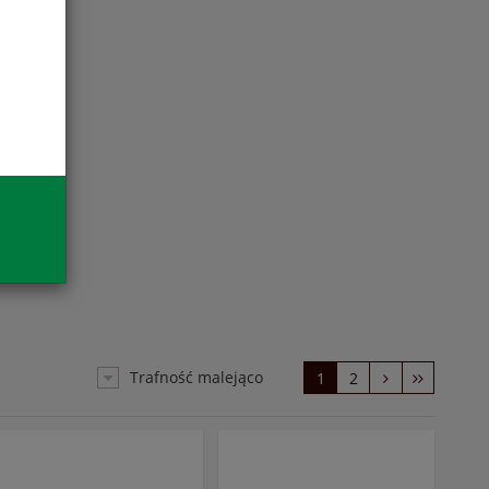
Trafność malejąco
1
2