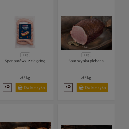
1 kg
1 kg
Spar parówki z cielęciną
Spar szynka plebana
zł /
kg
zł /
kg
Do koszyka
Do koszyka