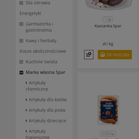
Dla zdrowia
Energetyki
1 kg
Garmażerka i
Kaszanka Spar
gastronomia
Kawy i herbaty
zł /
kg
Kosze okolicznościowe
Do koszyka
Kuchnie świata
Marka własna Spar
Artykuły
chemiczne
Artykuły dla kotów
Artykuły dla psów
Artykuły dziecięce
Artykuły
0,720 kg
higieniczne