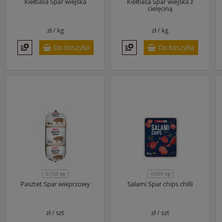
Kiełbasa Spar wiejska
Kiełbasa Spar wiejska z
cielęciną
zł /
kg
zł /
kg
Do koszyka
Do koszyka
0,150 kg
0,060 kg
Pasztet Spar wieprzowy
Salami Spar chips chilli
zł /
szt
zł /
szt