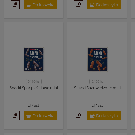
Do koszyka
Do koszyka
0,100 kg
0,100 kg
Snacki Spar pleśniowe mini
Snacki Spar wędzone mini
zł /
szt
zł /
szt
Do koszyka
Do koszyka