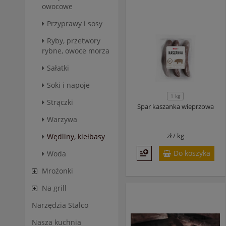
owocowe
Przyprawy i sosy
Ryby, przetwory
rybne, owoce morza
Sałatki
Soki i napoje
1 kg
Strączki
Spar kaszanka wieprzowa
Warzywa
zł /
kg
Wędliny, kiełbasy
Do koszyka
Woda
Mrożonki
Na grill
Narzędzia Stalco
Nasza kuchnia