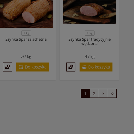
1 kg
1 kg
Szynka Spar szlachetna
Szynka Spar tradycyjnie
wędzona
zł /
kg
zł /
kg
Do koszyka
Do koszyka
1
2