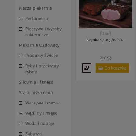
Nasza piekarnia
Perfumeria
Pieczywo i wyroby
1 kg
cukiernicze
Szynka Spar góralska
Piekarnia Ozdowscy
Produkty Świeże
zł /
kg
Ryby i przetwory
Do koszyka
rybne
Siłownia i fitness
Stała, niska cena
Warzywa i owoce
Wędliny i mięso
Woda i napoje
Zabawki