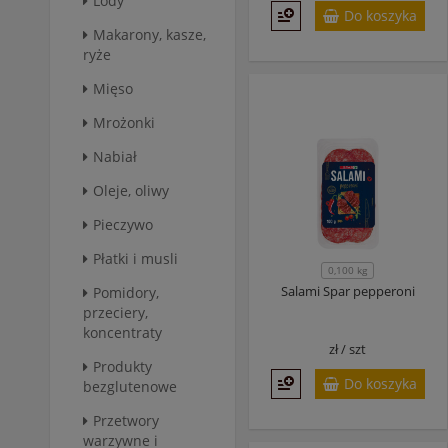
Lody
Do koszyka
Makarony, kasze,
ryże
Mięso
Mrożonki
Nabiał
Oleje, oliwy
Pieczywo
Płatki i musli
0,100 kg
Salami Spar pepperoni
Pomidory,
przeciery,
koncentraty
zł /
szt
Produkty
Do koszyka
bezglutenowe
Przetwory
warzywne i