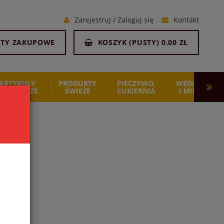
Zarejestruj
/
Zaloguj się
Kontakt
STY ZAKUPOWE
KOSZYK (
PUSTY
)
0.00 ZŁ
ARTYKUŁY
PRODUKTY
PIECZYWO,
WĘDLINY
SPOŻYWCZE
ŚWIEŻE
CUKIERNIA
I MIĘSO