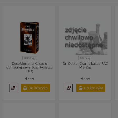
0,080 kg
0,085 kg
DecoMorreno Kakao o
Dr. Oetker Czarne kakao RAC
obniżonej zawartości tłuszczu
MB 85g
80 g
zł /
szt
zł /
szt
Do koszyka
Do koszyka