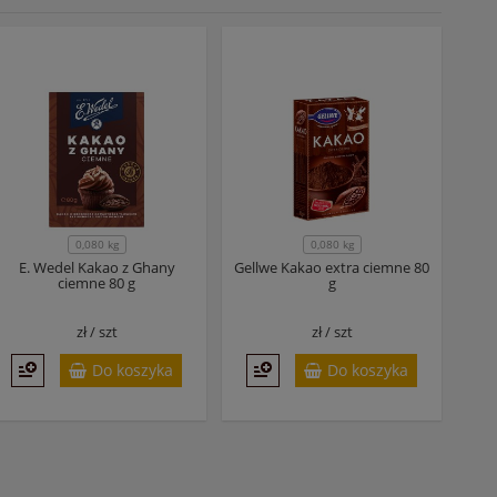
0,080 kg
0,080 kg
E. Wedel Kakao z Ghany
Gellwe Kakao extra ciemne 80
ciemne 80 g
g
zł /
szt
zł /
szt
Do koszyka
Do koszyka