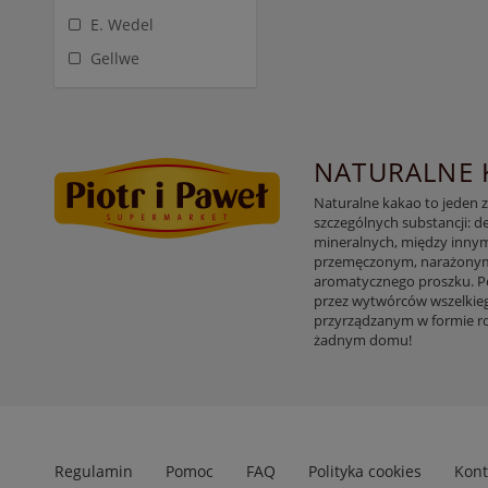
E. Wedel
Gellwe
NATURALNE 
Naturalne kakao to jeden 
szczególnych substancji: d
mineralnych, między innym
przemęczonym, narażonym na
aromatycznego proszku. Po
przez wytwórców wszelkieg
przyrządzanym w formie r
żadnym domu!
Regulamin
Pomoc
FAQ
Polityka cookies
Kont