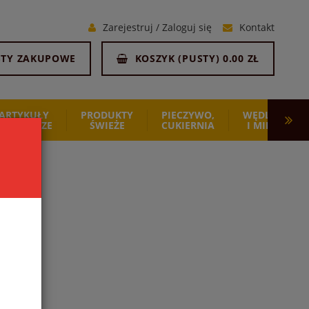
Zarejestruj
/
Zaloguj się
Kontakt
STY ZAKUPOWE
KOSZYK (
PUSTY
)
0.00 ZŁ
ARTYKUŁY
PRODUKTY
PIECZYWO,
WĘDLINY
SPOŻYWCZE
ŚWIEŻE
CUKIERNIA
I MIĘSO