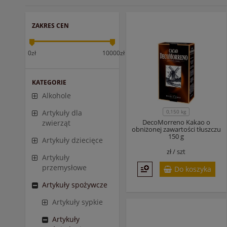
ZAKRES CEN
0zł
10000zł
KATEGORIE
Alkohole
0,150 kg
Artykuły dla
DecoMorreno Kakao o
zwierząt
obniżonej zawartości tłuszczu
150 g
Artykuły dziecięce
zł /
szt
Artykuły
przemysłowe
Do koszyka
Artykuły spożywcze
Artykuły sypkie
Artykuły