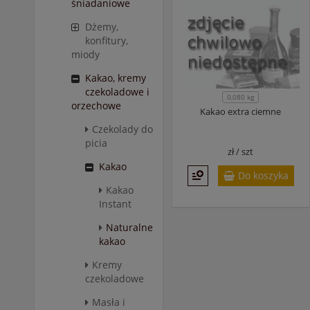
śniadaniowe
Dżemy,
konfitury,
miody
Kakao, kremy
czekoladowe i
0,080 kg
orzechowe
Kakao extra ciemne
Czekolady do
picia
zł /
szt
Kakao
Do koszyka
Kakao
Instant
Naturalne
kakao
Kremy
czekoladowe
Masła i