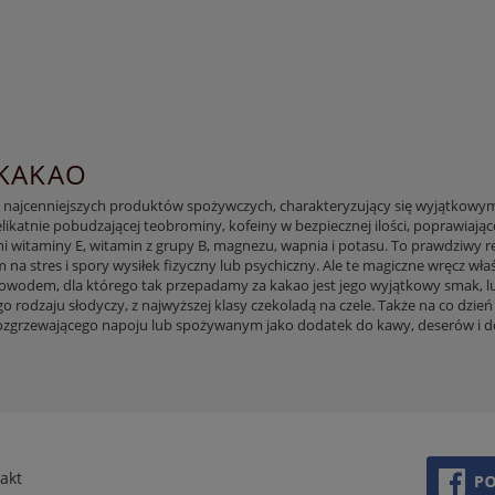
KAKAO
z najcenniejszych produktów spożywczych, charakteryzujący się wyjątkowymi
elikatnie pobudzającej teobrominy, kofeiny w bezpiecznej ilości, poprawiając
i witaminy E, witamin z grupy B, magnezu, wapnia i potasu. To prawdziwy r
 stres i spory wysiłek fizyczny lub psychiczny. Ale te magiczne wręcz wła
wodem, dla którego tak przepadamy za kakao jest jego wyjątkowy smak, lub
o rodzaju słodyczy, z najwyższej klasy czekoladą na czele. Także na co dz
ozgrzewającego napoju lub spożywanym jako dodatek do kawy, deserów i 
akt