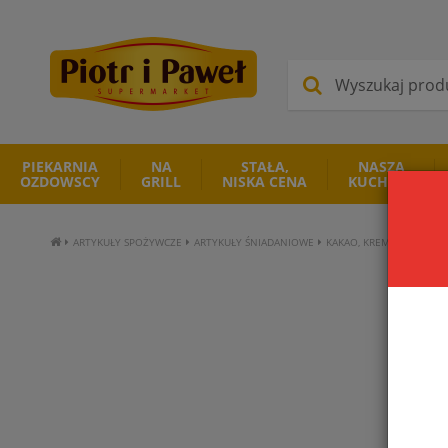
PIEKARNIA
NA
STAŁA,
NASZA
OZDOWSCY
GRILL
NISKA CENA
KUCHNIA
ARTYKUŁY SPOŻYWCZE
ARTYKUŁY ŚNIADANIOWE
KAKAO, KREMY CZEKOLA