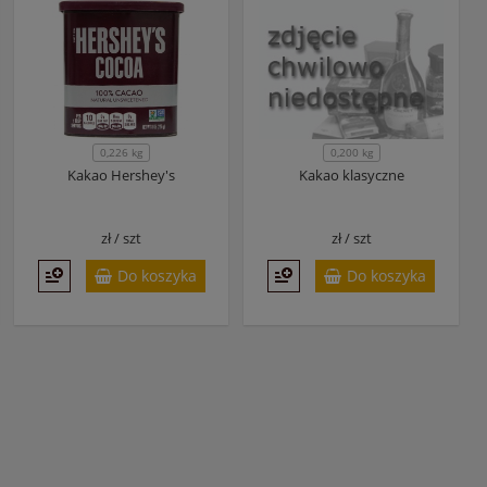
0,226 kg
0,200 kg
Kakao Hershey's
Kakao klasyczne
zł /
szt
zł /
szt
Do koszyka
Do koszyka