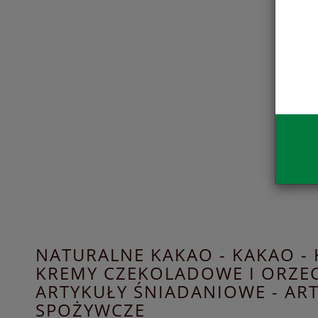
NATURALNE KAKAO - KAKAO - 
KREMY CZEKOLADOWE I ORZE
ARTYKUŁY ŚNIADANIOWE - AR
SPOŻYWCZE