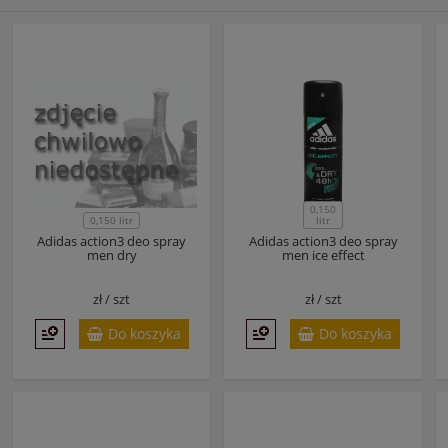
0,150
0,150 litr
litr
Adidas action3 deo spray
Adidas action3 deo spray
men dry
men ice effect
zł /
szt
zł /
szt
Do koszyka
Do koszyka