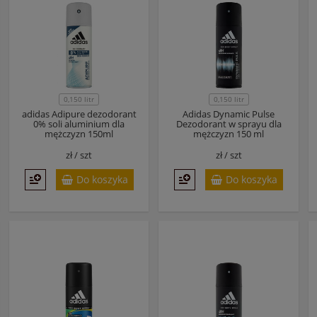
0,150 litr
0,150 litr
adidas Adipure dezodorant
Adidas Dynamic Pulse
0% soli aluminium dla
Dezodorant w sprayu dla
mężczyzn 150ml
mężczyzn 150 ml
zł /
szt
zł /
szt
Do koszyka
Do koszyka