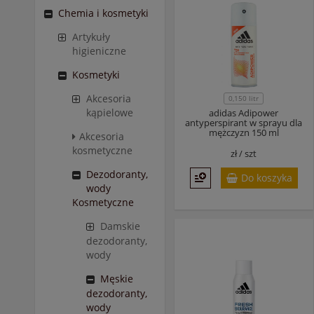
Chemia i kosmetyki
Artykuły
higieniczne
Kosmetyki
Akcesoria
0,150 litr
kąpielowe
adidas Adipower
antyperspirant w sprayu dla
mężczyzn 150 ml
Akcesoria
kosmetyczne
zł /
szt
Dezodoranty,
Do koszyka
wody
Kosmetyczne
Damskie
dezodoranty,
wody
Męskie
dezodoranty,
wody