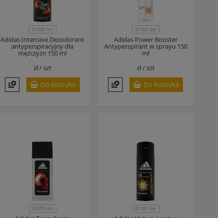
0,150 litr
0,150 litr
Adidas Intensive Dezodorant
Adidas Power Booster
antyperspiracyjny dla
Antyperspirant w sprayu 150
mężczyzn 150 ml
ml
zł /
szt
zł /
szt
Do koszyka
Do koszyka
0,075 litr
0,150 litr