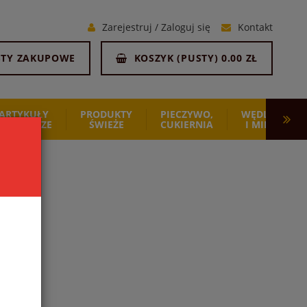
Zarejestruj
/
Zaloguj się
Kontakt
STY ZAKUPOWE
KOSZYK (
PUSTY
)
0.00 ZŁ
ARTYKUŁY
PRODUKTY
PIECZYWO,
WĘDLINY
SPOŻYWCZE
ŚWIEŻE
CUKIERNIA
I MIĘSO