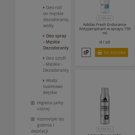
Deo roll
on męskie
0,150 litr
dezodoranty,
Adidas Fresh Endurance
wody
Antyperspirant w sprayu 150
ml
Deo spray
- Męskie
zł /
szt
Dezodoranty
Do koszyka
Deo sztyft
- Męskie -
Dezodoranty
Wody
toaletowe
Męskie
Higiena jamy
ustnej
Kosmetyki do
golenia i
0,150 litr
depilacji