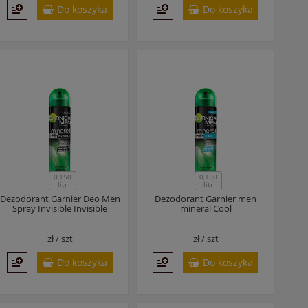
Do koszyka
Do koszyka
0,150
0,150
litr
litr
Dezodorant Garnier Deo Men
Dezodorant Garnier men
Spray Invisible Invisible
mineral Cool
zł /
szt
zł /
szt
Do koszyka
Do koszyka