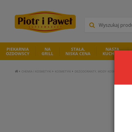
PIEKARNIA
NA
STAŁA,
NASZA
OZDOWSCY
GRILL
NISKA CENA
KUCHNIA
CHEMIA I KOSMETYKI
KOSMETYKI
DEZODORANTY, WODY KOSMETYCZNE