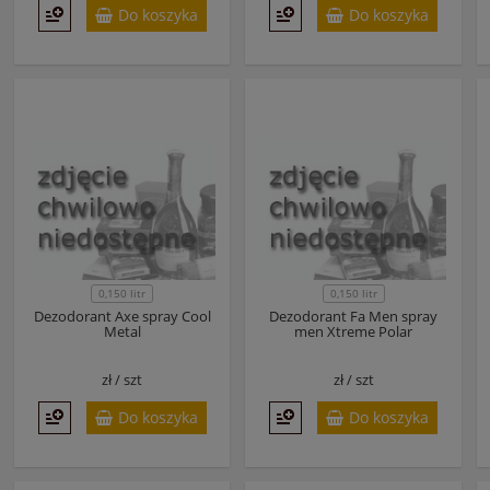
Do koszyka
Do koszyka
0,150 litr
0,150 litr
Dezodorant Axe spray Cool
Dezodorant Fa Men spray
Metal
men Xtreme Polar
zł /
szt
zł /
szt
Do koszyka
Do koszyka