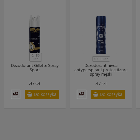
0,150
litr
0,150 litr
Dezodorant Gillette Spray
Dezodorant nivea
Sport
antyperspirant protect&care
spray męski
zł /
szt
zł /
szt
Do koszyka
Do koszyka