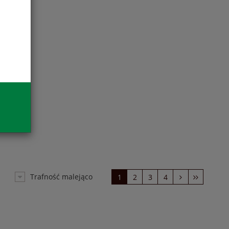
Trafność malejąco
1
2
3
4