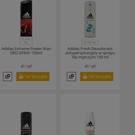
0,150
litr
0,150 litr
Adidas Extreme Power Man
Adidas Fresh Dezodorant
DEO SPRAY 150ml
antyperspiracyjny w sprayu
dla mężczyzn 150 ml
zł /
szt
zł /
szt
Do koszyka
Do koszyka