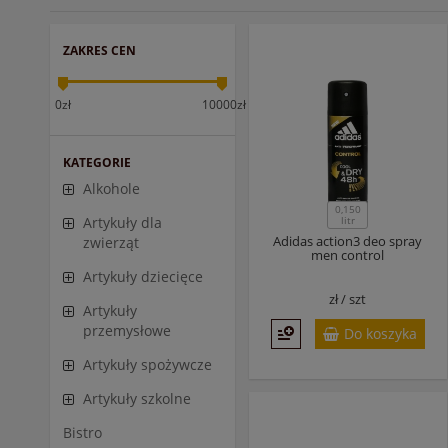
ZAKRES CEN
0zł
10000zł
KATEGORIE
Alkohole
0,150
litr
Artykuły dla
Adidas action3 deo spray
zwierząt
men control
Artykuły dziecięce
zł /
szt
Artykuły
przemysłowe
Do koszyka
Artykuły spożywcze
Artykuły szkolne
Bistro