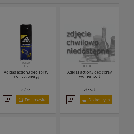
0,150
litr
0,150 litr
Adidas action3 deo spray
Adidas action3 deo spray
men sp. energy
women soft
zł /
szt
zł /
szt
Do koszyka
Do koszyka