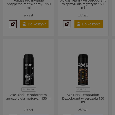
Adidas Pro Invisible
Adidas Team Five Dezodorant
Antyperspirant w sprayu 150
w sprayu dla mężczyzn 150
ml
ml
zł /
szt
zł /
szt
Do koszyka
Do koszyka
0,150 litr
0,150 litr
Axe Black Dezodorant w
Axe Dark Temptation
aerozolu dla mężczyzn 150 ml
Dezodorant w aerozolu 150
ml
zł /
szt
zł /
szt