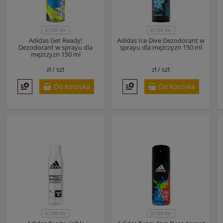
0,150 litr
0,150 litr
Adidas Get Ready!
Adidas Ice Dive Dezodorant w
Dezodorant w sprayu dla
sprayu dla mężczyzn 150 ml
mężczyzn 150 ml
zł /
szt
zł /
szt
Do koszyka
Do koszyka
0,150 litr
0,150 litr