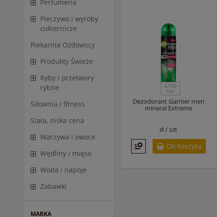
Perfumeria
Pieczywo i wyroby
cukiernicze
Piekarnia Ozdowscy
Produkty Świeże
Ryby i przetwory
0,150
rybne
litr
Dezodorant Garnier men
Siłownia i fitness
mineral Extreme
Stała, niska cena
zł /
szt
Warzywa i owoce
Do koszyka
Wędliny i mięso
Woda i napoje
Zabawki
MARKA