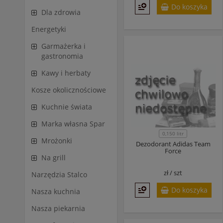
Do koszyka
Dla zdrowia
Energetyki
Garmażerka i
gastronomia
Kawy i herbaty
Kosze okolicznościowe
Kuchnie świata
Marka własna Spar
0,150 litr
Mrożonki
Dezodorant Adidas Team
Force
Na grill
zł /
szt
Narzędzia Stalco
Do koszyka
Nasza kuchnia
Nasza piekarnia