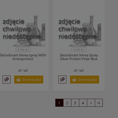
0,150 litr
0,150 litr
Dezodorant Nivea spray MEN
Dezodorant Nivea Spray
Stressprotect
Silver Protect Polar Blue
zł /
szt
zł /
szt
Do koszyka
Do koszyka
1
2
3
4