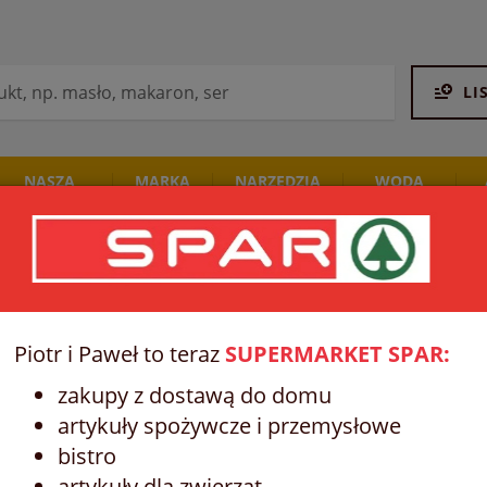
LI
NASZA
MARKA
NARZĘDZIA
WODA
PIEKARNIA
SPAR
STALCO
I NAPOJE
MĘSKIE DEZODORANTY, WODY
DEO SPRAY - MĘSKIE DEZODORANTY
Piotr i Paweł to teraz
SUPERMARKET SPAR:
zakupy z dostawą do domu
artykuły spożywcze i przemysłowe
bistro
artykuły dla zwierząt