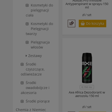
Adidas Pro Invisible
Antyperspirant w sprayu 150
Kosmetyki do
ml
pielęgnacji
zł /
szt
ciała
Do koszyka
Kosmetyki do
Pielęgnacji
twarzy
Pielęgnacja
włosów
Zestawy
Środki
czyszczące,
odświeżacze
Środki
0,150 litr
owadobójcze i
Axe Africa Dezodorant w
akcesoria
aerozolu 150 ml
Środki piorące
zł /
szt
Chemia z Niemiec