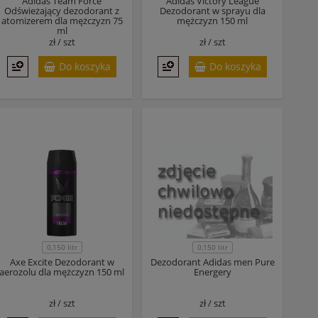
Adidas Team Force
Adidas Victory League
Odświeżający dezodorant z
Dezodorant w sprayu dla
atomizerem dla mężczyzn 75
mężczyzn 150 ml
ml
zł /
szt
zł /
szt
Do koszyka
Do koszyka
0,150 litr
0,150 litr
Axe Excite Dezodorant w
Dezodorant Adidas men Pure
aerozolu dla mężczyzn 150 ml
Energery
zł /
szt
zł /
szt