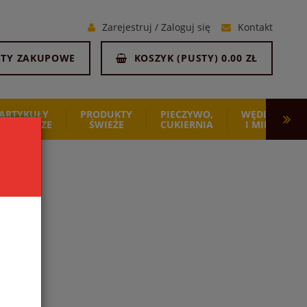
Zarejestruj
/
Zaloguj się
Kontakt
STY ZAKUPOWE
KOSZYK (
PUSTY
)
0.00 ZŁ
ARTYKUŁY
PRODUKTY
PIECZYWO,
WĘDLINY
SPOŻYWCZE
ŚWIEŻE
CUKIERNIA
I MIĘSO