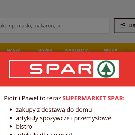
LI
NASZA
MARKA
NARZĘDZIA
WODA
PIEKARNIA
SPAR
STALCO
I NAPOJE
IANKI DO GOLENIA I DEPILACJI
Piotr i Paweł to teraz
SUPERMARKET SPAR:
zakupy z dostawą do domu
artykuły spożywcze i przemysłowe
bistro
artykuły dla zwierząt