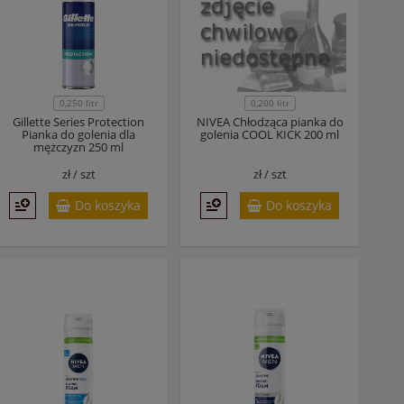
0,250 litr
0,200 litr
Gillette Series Protection
NIVEA Chłodząca pianka do
Pianka do golenia dla
golenia COOL KICK 200 ml
mężczyzn 250 ml
zł /
szt
zł /
szt
Do koszyka
Do koszyka