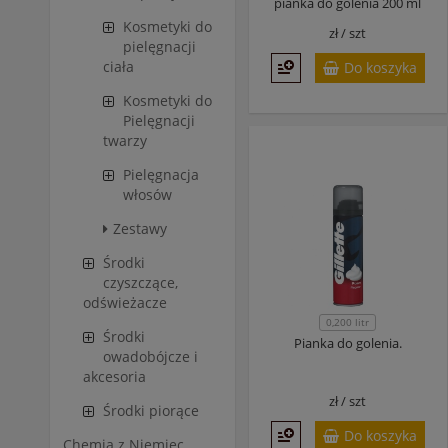
pianka do golenia 200 ml
Kosmetyki do
zł /
szt
pielęgnacji
ciała
Do koszyka
Kosmetyki do
Pielęgnacji
twarzy
Pielęgnacja
włosów
Zestawy
Środki
czyszczące,
odświeżacze
0,200 litr
Środki
Pianka do golenia.
owadobójcze i
akcesoria
zł /
szt
Środki piorące
Do koszyka
Chemia z Niemiec