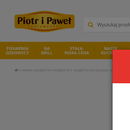
PIEKARNIA
NA
STAŁA,
NASZA
OZDOWSCY
GRILL
NISKA CENA
KUCHNIA
CHEMIA I KOSMETYKI
KOSMETYKI
KOSMETYKI DO GOLENIA I DEPILACJI
P