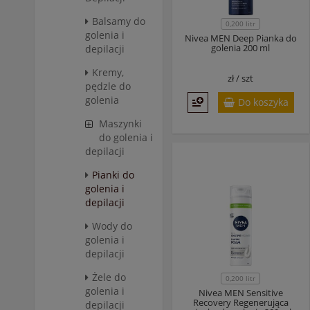
Balsamy do
0,200 litr
golenia i
Nivea MEN Deep Pianka do
golenia 200 ml
depilacji
Kremy,
zł /
szt
pędzle do
golenia
Do koszyka
Maszynki
do golenia i
depilacji
Pianki do
golenia i
depilacji
Wody do
golenia i
depilacji
Żele do
0,200 litr
golenia i
Nivea MEN Sensitive
Recovery Regenerująca
depilacji