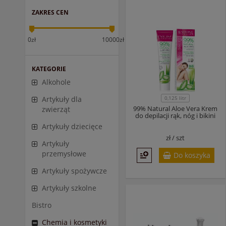
ZAKRES CEN
0zł
10000zł
KATEGORIE
Alkohole
0,125 litr
Artykuły dla
99% Natural Aloe Vera Krem
zwierząt
do depilacji rąk, nóg i bikini
Artykuły dziecięce
zł /
szt
Artykuły
przemysłowe
Do koszyka
Artykuły spożywcze
Artykuły szkolne
Bistro
Chemia i kosmetyki