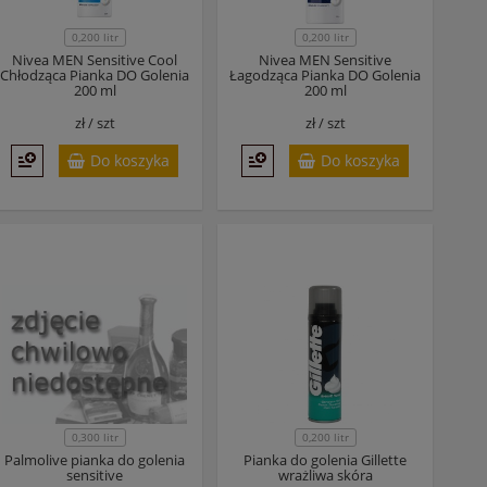
0,200 litr
0,200 litr
Nivea MEN Sensitive Cool
Nivea MEN Sensitive
Chłodząca Pianka DO Golenia
Łagodząca Pianka DO Golenia
200 ml
200 ml
zł /
szt
zł /
szt
Do koszyka
Do koszyka
0,300 litr
0,200 litr
Palmolive pianka do golenia
Pianka do golenia Gillette
sensitive
wrażliwa skóra