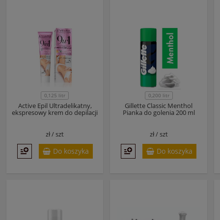
0,125 litr
0,200 litr
Active Epil Ultradelikatny,
Gillette Classic Menthol
ekspresowy krem do depilacji
Pianka do golenia 200 ml
zł /
szt
zł /
szt
Do koszyka
Do koszyka