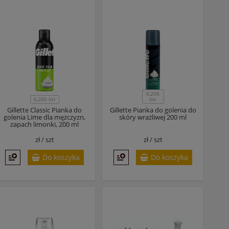
0,200
0,200 litr
litr
Gillette Classic Pianka do
Gillette Pianka do golenia do
golenia Lime dla mężczyzn,
skóry wrażliwej 200 ml
zapach limonki, 200 ml
zł /
szt
zł /
szt
Do koszyka
Do koszyka