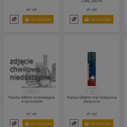
CARE 200 ml
zł /
szt
zł /
szt
Do koszyka
Do koszyka
0,200
0,200 litr
litr
Pianka Gillette orzeżwiające
Pianka Gillette man klasyczna
oczyszczenie
klasyczna
zł /
szt
zł /
szt
Do koszyka
Do koszyka