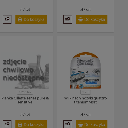
zł /
szt
zł /
szt
Do koszyka
Do koszyka
0,250 litr
1 szt
Pianka Gillette series pure &
Wilkinson nożyki quattro
sensitive
titanium/4szt
zł /
szt
zł /
szt
Do koszyka
Do koszyka