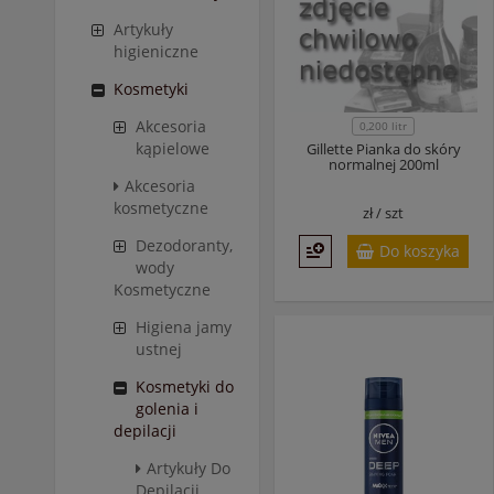
Artykuły
higieniczne
Kosmetyki
Akcesoria
0,200 litr
kąpielowe
Gillette Pianka do skóry
normalnej 200ml
Akcesoria
kosmetyczne
zł /
szt
Dezodoranty,
Do koszyka
wody
Kosmetyczne
Higiena jamy
ustnej
Kosmetyki do
golenia i
depilacji
Artykuły Do
Depilacji