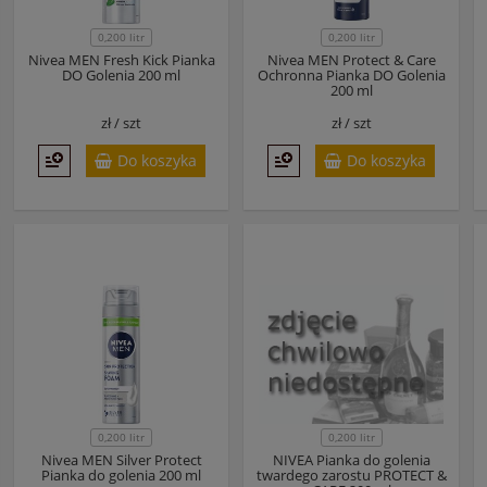
0,200 litr
0,200 litr
Nivea MEN Fresh Kick Pianka
Nivea MEN Protect & Care
DO Golenia 200 ml
Ochronna Pianka DO Golenia
200 ml
zł /
szt
zł /
szt
Do koszyka
Do koszyka
0,200 litr
0,200 litr
Nivea MEN Silver Protect
NIVEA Pianka do golenia
Pianka do golenia 200 ml
twardego zarostu PROTECT &