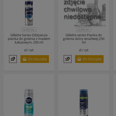
0,250 litr
0,250 litr
Gillette Series Odżywcza
Gillette series Pianka do
pianka do golenia z masłem
golenia skóry wrażliwej 250
kakaowym, 250 ml
ml
zł /
szt
zł /
szt
Do koszyka
Do koszyka