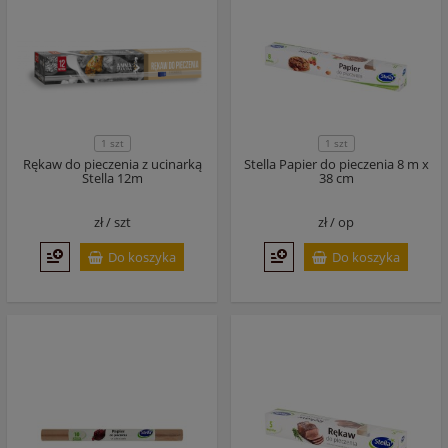
1 szt
1 szt
Rękaw do pieczenia z ucinarką
Stella Papier do pieczenia 8 m x
Stella 12m
38 cm
zł /
szt
zł /
op
Do koszyka
Do koszyka