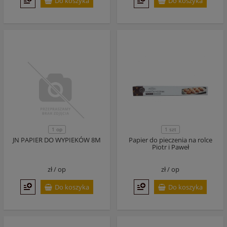
Do koszyka
Do koszyka
1 op
1 szt
JN PAPIER DO WYPIEKÓW 8M
Papier do pieczenia na rolce
Piotr i Paweł
zł /
op
zł /
op
Do koszyka
Do koszyka