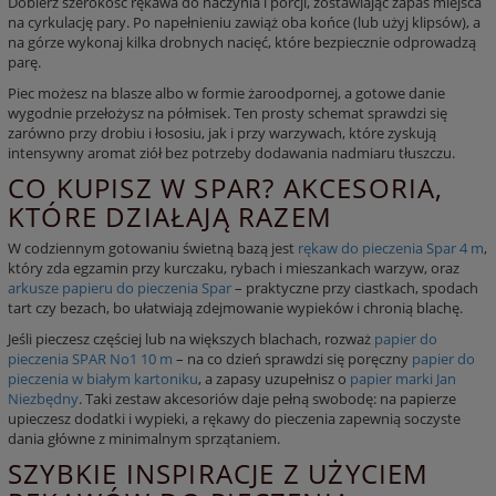
Dobierz szerokość rękawa do naczynia i porcji, zostawiając zapas miejsca
na cyrkulację pary. Po napełnieniu zawiąż oba końce (lub użyj klipsów), a
na górze wykonaj kilka drobnych nacięć, które bezpiecznie odprowadzą
parę.
Piec możesz na blasze albo w formie żaroodpornej, a gotowe danie
wygodnie przełożysz na półmisek. Ten prosty schemat sprawdzi się
zarówno przy drobiu i łososiu, jak i przy warzywach, które zyskują
intensywny aromat ziół bez potrzeby dodawania nadmiaru tłuszczu.
CO KUPISZ W SPAR? AKCESORIA,
KTÓRE DZIAŁAJĄ RAZEM
W codziennym gotowaniu świetną bazą jest
rękaw do pieczenia Spar 4 m
,
który zda egzamin przy kurczaku, rybach i mieszankach warzyw, oraz
arkusze papieru do pieczenia Spar
– praktyczne przy ciastkach, spodach
tart czy bezach, bo ułatwiają zdejmowanie wypieków i chronią blachę.
Jeśli pieczesz częściej lub na większych blachach, rozważ
papier do
pieczenia SPAR No1 10 m
– na co dzień sprawdzi się poręczny
papier do
pieczenia w białym kartoniku
, a zapasy uzupełnisz o
papier marki Jan
Niezbędny
. Taki zestaw akcesoriów daje pełną swobodę: na papierze
upieczesz dodatki i wypieki, a
rękawy do pieczenia
zapewnią soczyste
dania główne z minimalnym sprzątaniem.
SZYBKIE INSPIRACJE Z UŻYCIEM