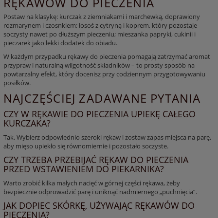
RĘKAWÓW DO PIECZENIA
Postaw na klasykę: kurczak z ziemniakami i marchewką, doprawiony
rozmarynem i czosnkiem; łosoś z cytryną i koprem, który pozostaje
soczysty nawet po dłuższym pieczeniu; mieszanka papryki, cukinii i
pieczarek jako lekki dodatek do obiadu.
W każdym przypadku
rękawy do pieczenia
pomagają zatrzymać aromat
przypraw i naturalną wilgotność składników – to prosty sposób na
powtarzalny efekt, który docenisz przy codziennym przygotowywaniu
posiłków.
NAJCZĘŚCIEJ ZADAWANE PYTANIA
CZY W RĘKAWIE DO PIECZENIA UPIEKĘ CAŁEGO
KURCZAKA?
Tak. Wybierz odpowiednio szeroki rękaw i zostaw zapas miejsca na parę,
aby mięso upiekło się równomiernie i pozostało soczyste.
CZY TRZEBA PRZEBIJAĆ RĘKAW DO PIECZENIA
PRZED WSTAWIENIEM DO PIEKARNIKA?
Warto zrobić kilka małych nacięć w górnej części rękawa, żeby
bezpiecznie odprowadzić parę i uniknąć nadmiernego „puchnięcia”.
JAK DOPIEC SKÓRKĘ, UŻYWAJĄC RĘKAWÓW DO
PIECZENIA?