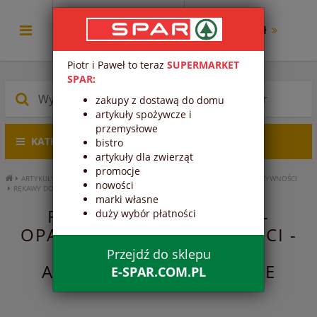
0.00 zł
Piotr i Paweł to teraz
SUPERMARKET
SPAR:
zakupy z dostawą do domu
artykuły spożywcze i
przemysłowe
KATEGORIE PRODUKTÓW
bistro
artykuły dla zwierząt
promocje
ARTYKUŁY PRZEMYSŁOWE
ARTYKUŁY KUCHENNE
OPAKOWANIA DO ŻYWNOŚCI
nowości
RĘKAWY DO PIECZENIA
marki własne
RĘKAWY DO PIECZENIA -
duży wybór płatności
OPAKOWANIA DO ŻYWNOŚCI -
ARTYKUŁY KUCHENNE -
Przejdź do sklepu
ARTYKUŁY PRZEMYSŁOWE
E-SPAR.COM.PL