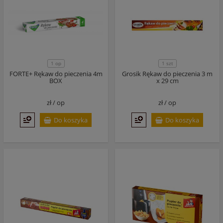
1 op
1 szt
FORTE+ Rękaw do pieczenia 4m
Grosik Rękaw do pieczenia 3 m
BOX
x 29 cm
zł /
op
zł /
op
Do koszyka
Do koszyka