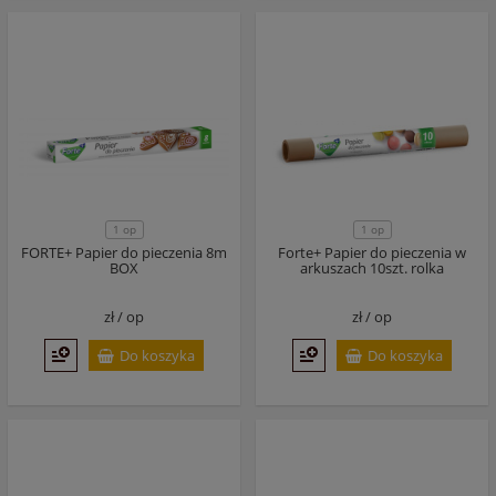
1 op
1 op
FORTE+ Papier do pieczenia 8m
Forte+ Papier do pieczenia w
BOX
arkuszach 10szt. rolka
zł /
op
zł /
op
Do koszyka
Do koszyka