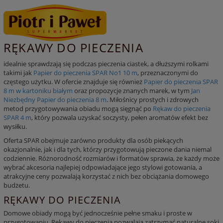
RĘKAWY DO PIECZENIA
idealnie sprawdzają się podczas pieczenia ciastek, a dłuższymi rolkami
takimi jak
Papier do pieczenia SPAR No1 10 m
, przeznaczonymi do
częstego użytku. W ofercie znajduje się również
Papier do pieczenia SPAR
8 m w kartoniku białym
oraz propozycje znanych marek, w tym
Jan
Niezbędny Papier do pieczenia 8 m
. Miłośnicy prostych i zdrowych
metod przygotowywania obiadu mogą sięgnąć po
Rękaw do pieczenia
SPAR 4 m
, który pozwala uzyskać soczysty, pełen aromatów efekt bez
wysiłku.
Oferta SPAR obejmuje zarówno produkty dla osób piekących
okazjonalnie, jak i dla tych, którzy przygotowują pieczone dania niemal
codziennie. Różnorodność rozmiarów i formatów sprawia, że każdy może
wybrać akcesoria najlepiej odpowiadające jego stylowi gotowania, a
atrakcyjne ceny pozwalają korzystać z nich bez obciążania domowego
budżetu.
RĘKAWY DO PIECZENIA
Domowe obiady mogą być jednocześnie pełne smaku i proste w
przygotowaniu.
Rękawy do pieczenia
pozwalają zatrzymać naturalne soki