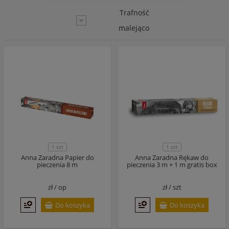
Trafność
malejąco
1 szt
1 szt
Anna Zaradna Papier do
Anna Zaradna Rękaw do
pieczenia 8 m
pieczenia 3 m + 1 m gratis box
zł /
op
zł /
szt
Do koszyka
Do koszyka