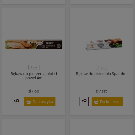
1 szt
1 szt
Rękaw do pieczenia piotr i
Rękaw do pieczenia Spar 4m
paweł 4m
zł /
op
zł /
szt
Do koszyka
Do koszyka