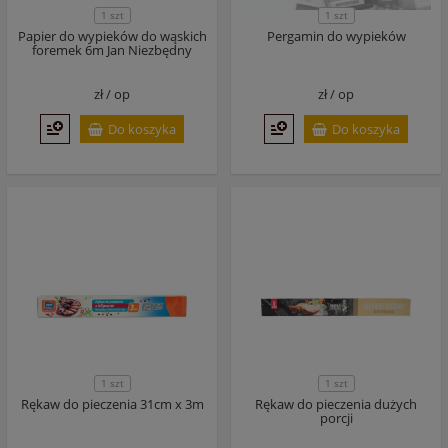
1 szt
1 szt
Papier do wypieków do wąskich
Pergamin do wypieków
foremek 6m Jan Niezbędny
zł /
op
zł /
op
Do koszyka
Do koszyka
1 szt
1 szt
Rękaw do pieczenia 31cm x 3m
Rękaw do pieczenia dużych
porcji