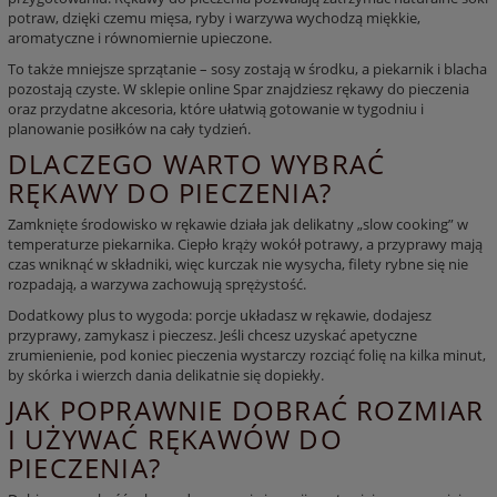
potraw, dzięki czemu mięsa, ryby i warzywa wychodzą miękkie,
aromatyczne i równomiernie upieczone.
To także mniejsze sprzątanie – sosy zostają w środku, a piekarnik i blacha
pozostają czyste. W sklepie online Spar znajdziesz
rękawy do pieczenia
oraz przydatne akcesoria, które ułatwią gotowanie w tygodniu i
planowanie posiłków na cały tydzień.
DLACZEGO WARTO WYBRAĆ
RĘKAWY DO PIECZENIA?
Zamknięte środowisko w rękawie działa jak delikatny „slow cooking” w
temperaturze piekarnika. Ciepło krąży wokół potrawy, a przyprawy mają
czas wniknąć w składniki, więc kurczak nie wysycha, filety rybne się nie
rozpadają, a warzywa zachowują sprężystość.
Dodatkowy plus to wygoda: porcje układasz w rękawie, dodajesz
przyprawy, zamykasz i pieczesz. Jeśli chcesz uzyskać apetyczne
zrumienienie, pod koniec pieczenia wystarczy rozciąć folię na kilka minut,
by skórka i wierzch dania delikatnie się dopiekły.
JAK POPRAWNIE DOBRAĆ ROZMIAR
I UŻYWAĆ RĘKAWÓW DO
PIECZENIA?