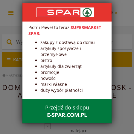
0.00 zł
Piotr i Paweł to teraz
SUPERMARKET
SPAR:
zakupy z dostawą do domu
artykuły spożywcze i
przemysłowe
KATEGORIE PRODUKTÓW
bistro
artykuły dla zwierząt
promocje
ARTYKUŁY PRZEMYSŁOWE
KIOSK
GAZETY
DOM I OGRÓD
nowości
marki własne
DOM I OGRÓD - GAZETY - KIOSK -
duży wybór płatności
ARTYKUŁY PRZEMYSŁOWE
Przejdź do sklepu
E-SPAR.COM.PL
Trafność
malejąco