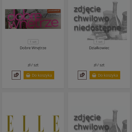
1 szt
1 szt
Dobre Wnętrze
Działkowiec
zł /
szt
zł /
szt
Do koszyka
Do koszyka