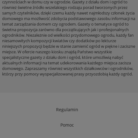
czynnościach w domu czy w ogrodzie. Gazety z działu dom i ogród to
również świetne źródło wszelakiego rodzaju porad tworzonych przez
samych czytelników, dzięki czemu każdy nawet najmłodszy członek życia
domowego ma możliwość zdobycia podstawowego zasobu informacji na
temat zarządzania domem czy ogrodem. Gazety o tematyce ogród to
świetna propozycja zarówno dla początkujących jak i profesjonalnych
ogrodników. Niezależnie od wielkości przydomowego ogrodu, każdy fan
niesamowitych kompozycji kwiatów czy dodatków po lekturze
niniejszych propozycji będzie w stanie zamienić ogród w piękne i zaciszne
miejsce. W ofercie naszego kiosku znajdą Państwo wszystkie
specjalistyczne gazety z działu dom i ogród, które umożliwią nabyć
aktualnych informacji na temat udekorowania każdego miejsca zacisza
domowego. Zapraszamy również wszystkich działkowców i ogrodników,
którzy przy pomocy wyspecjalizowanej prasy przyozdobią każdy ogród.
Regulamin
Pomoc