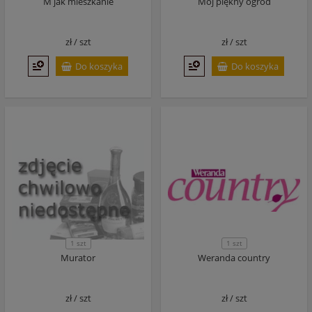
M jak mieszkanie
Mój piękny ogród
zł /
szt
zł /
szt
Do koszyka
Do koszyka
1 szt
1 szt
Murator
Weranda country
zł /
szt
zł /
szt