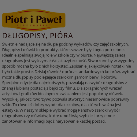
DŁUGOPISY, PIÓRA
Świetnie nadające się na długie godziny wykładów czy zajęć szkolnych.
Długopisy i ołówki to produkty, które zawsze były i będą potrzebne.
Idealnie spełniają swoją rolę w szkole czy w biurze. Największą zaletą
długopisów jest wytrzymałość jak użyteczność. Stworzone by w wygodny
sposób można było z nich korzystać. Zapisanie jakiejkolwiek notatki nie
było takie proste. Dzisiaj również oprócz standardowych kolorów, wybrać
można długopisy podlegające szerokim gamom barw i kolorów.
Specjalne edycje dla najmłodszych, pozwalają na wybór długopisów z
znaną i lubianą postacią z bajki czy filmu. Dla spragnionych wrażeń
artystów i grafików idealnym rozwiązaniem jest popularny ołówek.
Wysokiej, jakości tworzywo pozwala stworzyć niesamowicie poprawny
szkic. To również dobry wybór dla uczniów, dla których ważna jest
estetyka. W naszym sklepie wybrać mogą Państwo szeroki wybór
długopisów czy ołówków, które umożliwią szybkie i przyjemne
zanotowanie informacji bądź narysowanie każdej postaci.