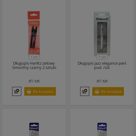
1 szt
1 szt
Długopis Herlitz żelowy
Długopis jazz elegance perł.
Smoothy czarny 2 sztuki
pud. /szt
zł /
szt
zł /
szt
Do koszyka
Do koszyka