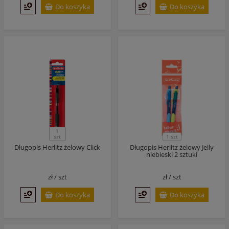
Do koszyka
Do koszyka
1
szt
1 szt
Długopis Herlitz żelowy Click
Długopis Herlitz żelowy Jelly
niebieski 2 sztuki
zł /
szt
zł /
szt
Do koszyka
Do koszyka