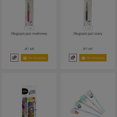
1 szt
1 szt
Długopis jazz malinowy
Długopis jazz szary
zł /
szt
zł /
szt
Do koszyka
Do koszyka