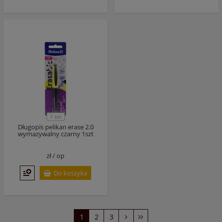
1 szt
Długopis pelikan erase 2.0
wymazywalny czarny 1szt
zł /
op
Do koszyka
1
2
3