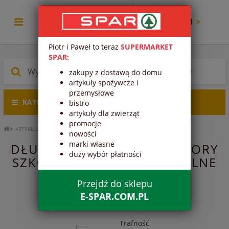
0.00 zł
Piotr i Paweł to teraz
SUPERMARKET
SPAR:
zakupy z dostawą do domu
artykuły spożywcze i
przemysłowe
KATEGORIE PRODUKTÓW
bistro
artykuły dla zwierząt
promocje
ARTYKUŁY SZKOLNE
PRZYBORY SZKOLNE
DŁUGOPISY, PIÓRA
nowości
marki własne
DŁUGOPISY, PIÓRA - PRZYBORY
duży wybór płatności
SZKOLNE - ARTYKUŁY SZKOLNE
Przejdź do sklepu
1
2
3
E-SPAR.COM.PL
Trafność