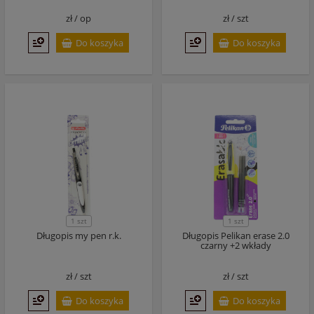
zł /
op
zł /
szt
Do koszyka
Do koszyka
1 szt
1 szt
Długopis my pen r.k.
Długopis Pelikan erase 2.0
czarny +2 wkłady
zł /
szt
zł /
szt
Do koszyka
Do koszyka