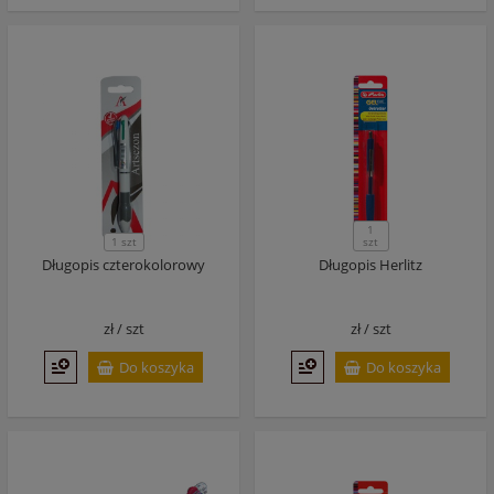
1
1 szt
szt
Długopis czterokolorowy
Długopis Herlitz
zł /
szt
zł /
szt
Do koszyka
Do koszyka