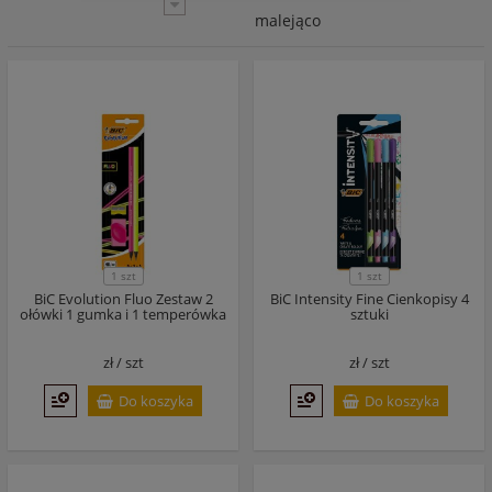
malejąco
1 szt
1 szt
BiC Evolution Fluo Zestaw 2
BiC Intensity Fine Cienkopisy 4
ołówki 1 gumka i 1 temperówka
sztuki
zł /
szt
zł /
szt
Do koszyka
Do koszyka