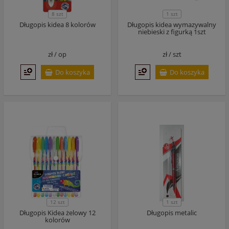
8 szt
1 szt
Długopis kidea 8 kolorów
Długopis kidea wymazywalny
niebieski z figurką 1szt
zł /
op
zł /
szt
Do koszyka
Do koszyka
12 szt
1 szt
Długopis Kidea żelowy 12
Długopis metalic
kolorów