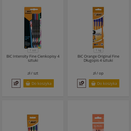
1 szt
1 kg
BiC Intensity Fine Cienkopisy 4
BiC Orange Original Fine
sztuki
Długopis 4 sztuki
zł /
szt
zł /
op
Do koszyka
Do koszyka