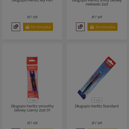
Długopis Herlitz My Pen
Długopis Herlitz shiny żelowy
niebieski 2szt
zł /
szt
zł /
szt
Do koszyka
Do koszyka
1 szt
1 szt
Długopis herlitz smoothy
Długopis Herlitz Standard
żelowy czarny 2szt 01
zł /
szt
zł /
szt