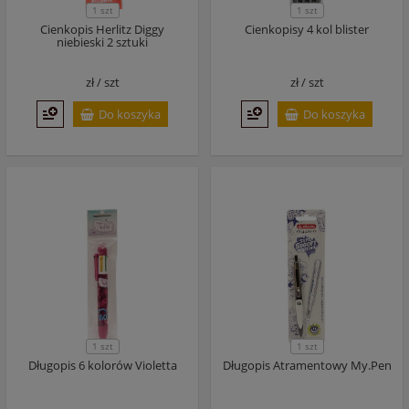
1 szt
1 szt
Cienkopis Herlitz Diggy
Cienkopisy 4 kol blister
niebieski 2 sztuki
zł /
szt
zł /
szt
Do koszyka
Do koszyka
1 szt
1 szt
Długopis 6 kolorów Violetta
Długopis Atramentowy My.Pen