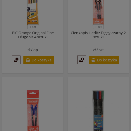
1 szt
1 szt
BiC Orange Original Fine
Cienkopis Herlitz Diggy czarny 2
Długopis 4 sztuki
sztuki
zł /
op
zł /
szt
Do koszyka
Do koszyka