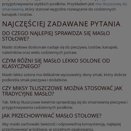
przygotowywania szybkich posiłków. Przykładem jest
mix tłuszczowy do
smarowania
, który stanowi wygodne rozwiązanie do codziennych
kanapek i tostów.
NAJCZĘŚCIEJ ZADAWANE PYTANIA
DO CZEGO NAJLEPIEJ SPRAWDZA SIĘ MASŁO
STOŁOWE?
Masło stołowe
doskonale nadaje się do pieczywa, tostów, kanapek,
naleśników oraz wielu codziennych potraw.
CZYM RÓŻNI SIĘ MASŁO LEKKO SOLONE OD
KLASYCZNEGO?
Masło lekko solone
ma delikatnie wyczuwalny słony smak, który dobrze
podkreśla smak pieczywa i dodatków.
CZY MIKSY TŁUSZCZOWE MOŻNA STOSOWAĆ JAK
TRADYCYJNE MASŁO?
Tak.
Miksy tłuszczowe
świetnie sprawdzają się do smarowania pieczywa i
przygotowywania codziennych posiłków.
JAK PRZECHOWYWAĆ MASŁO STOŁOWE?
Aby
masło
zachowało świeżość i odpowiednią konsystencję, najlepiej
przechowywać w lodówce, w szczelnym opakowaniu.