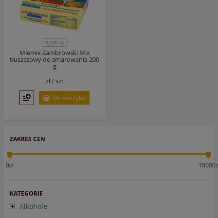
0,200 kg
Mlemix Zambrowski Mix
tłuszczowy do smarowania 200
g
zł /
szt
Do koszyka
ZAKRES CEN
0zł
10000z
KATEGORIE
Alkohole