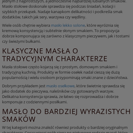
jednym z najprostszych, a jednocześnie najbardziej lubianych smaków.
Masło stołowe
doskonale sprawdza się podczas śniadań, kolacji i
szybkich przekąsek. Nadaje kanapkom delikatności i podkreśla smak
dodatków, takich jak
sery
,
warzywa
czy
wędliny
.
Wiele osób chętnie wybiera
masło lekko solone
, które wyróżnia się
kremową konsystencją i subtelnie słonym smakiem. To propozycja
dobrze komponująca się zarówno z klasycznym
pieczywem
, jak i
tostami
czy świeżymi
bułkami
.
KLASYCZNE MASŁA O
TRADYCYJNYM CHARAKTERZE
Masła stołowe
często kojarzą się z prostym, domowym smakiem i
tradycyjną kuchnią. Produkty w formie osełek nadal cieszą się dużą
popularnością i wielu osobom przypominają smaki znane z dzieciństwa.
Dobrym przykładem jest
masło osełkowe
, które świetnie sprawdza się
jako dodatek do
pieczywa
, naleśników czy gotowanych
warzyw
.
Delikatna konsystencja sprawia, że łatwo się rozprowadza i dobrze
komponuje z codziennymi posiłkami.
MASŁO DO BARDZIEJ WYRAZISTYCH
SMAKÓW
W tej kategorii można znaleźć również produkty o bardziej oryginalnym
charakterze. Coraz więcej osób sięga po nietypowe rodzaje
maseł
, które