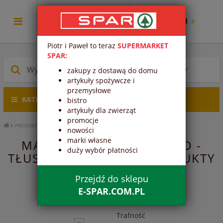
0.00 zł
Piotr i Paweł to teraz
SUPERMARKET
SPAR:
zakupy z dostawą do domu
artykuły spożywcze i
przemysłowe
KATEGORIE PRODUKTÓW
bistro
artykuły dla zwierząt
promocje
PRODUKTY ŚWIEŻE
NABIAŁ
TŁUSZCZE
MASŁO
MASŁO STOŁOWE
nowości
marki własne
MASŁO STOŁOWE - MASŁO -
duży wybór płatności
TŁUSZCZE - NABIAŁ - PRODUKTY
ŚWIEŻE
Przejdź do sklepu
E-SPAR.COM.PL
Trafność