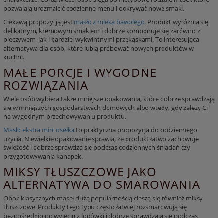
pozwalają urozmaicić codzienne menu i odkrywać nowe smaki.
Ciekawą propozycją jest
masło z mleka bawolego
. Produkt wyróżnia się
delikatnym, kremowym smakiem i dobrze komponuje się zarówno z
pieczywem
, jak i bardziej wykwintnymi przekąskami. To interesująca
alternatywa dla osób, które lubią próbować nowych produktów w
kuchni.
MAŁE PORCJE I WYGODNE
ROZWIĄZANIA
Wiele osób wybiera także mniejsze opakowania, które dobrze sprawdzają
się w mniejszych gospodarstwach domowych albo wtedy, gdy zależy Ci
na wygodnym przechowywaniu produktu.
Masło ekstra mini osełka
to praktyczna propozycja do codziennego
użycia. Niewielkie opakowanie sprawia, że produkt łatwo zachowuje
świeżość i dobrze sprawdza się podczas codziennych śniadań czy
przygotowywania kanapek.
MIKSY TŁUSZCZOWE JAKO
ALTERNATYWA DO SMAROWANIA
Obok klasycznych
maseł
dużą popularnością cieszą się również miksy
tłuszczowe. Produkty tego typu często łatwiej rozsmarowują się
bezpośrednio po wyjęciu z lodówki i dobrze sprawdzają się podczas