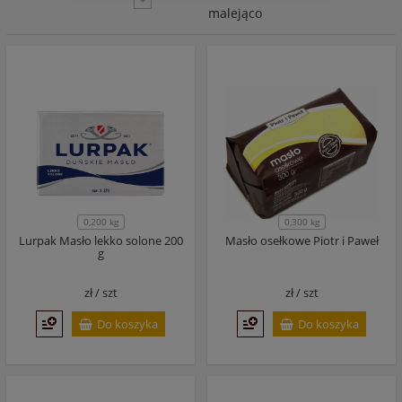
malejąco
0,200 kg
0,300 kg
Lurpak Masło lekko solone 200
Masło osełkowe Piotr i Paweł
g
zł /
szt
zł /
szt
Do koszyka
Do koszyka