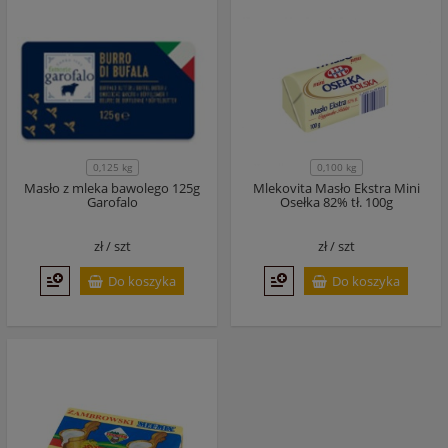
0,100 kg
0,125 kg
Masło z mleka bawolego 125g
Mlekovita Masło Ekstra Mini
Garofalo
Osełka 82% tł. 100g
zł /
szt
zł /
szt
Do koszyka
Do koszyka