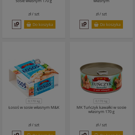
sosie własnym 170 g
własnym
zł /
szt
zł /
szt
Do koszyka
Do koszyka
0,170 kg
0,170 kg
Łosoś w sosie własnym M&K
MK Tuńczyk kawałki w sosie
własnym 170 g
zł /
szt
zł /
szt