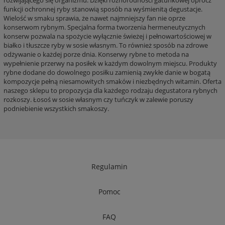
rozwijającego się organizmu. Dzięki różnorodności gatunkowej oprócz
funkcji ochronnej ryby stanowią sposób na wyśmienitą degustacje.
Wielość w smaku sprawia, że nawet najmniejszy fan nie oprze
konserwom rybnym. Specjalna forma tworzenia hermeneutycznych
konserw pozwala na spożycie wyłącznie świeżej i pełnowartościowej w
białko i tłuszcze ryby w sosie własnym. To również sposób na zdrowe
odżywanie o każdej porze dnia. Konserwy rybne to metoda na
wypełnienie przerwy na posiłek w każdym dowolnym miejscu. Produkty
rybne dodane do dowolnego posiłku zamienią zwykłe danie w bogatą
kompozycje pełną niesamowitych smaków i niezbędnych witamin. Oferta
naszego sklepu to propozycja dla każdego rodzaju degustatora rybnych
rozkoszy. Łosoś w sosie własnym czy tuńczyk w zalewie poruszy
podniebienie wszystkich smakoszy.
Regulamin
Pomoc
FAQ