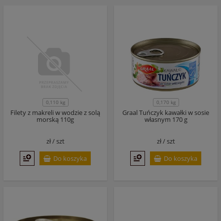
0,110 kg
0,170 kg
Filety z makreli w wodzie z solą
Graal Tuńczyk kawałki w sosie
morską 110g
własnym 170 g
zł /
szt
zł /
szt
Do koszyka
Do koszyka