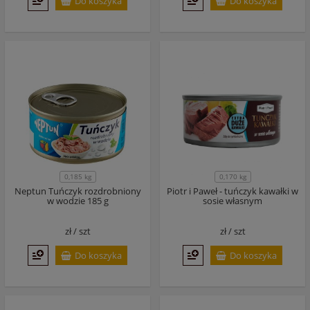
Do koszyka
Do koszyka
0,185 kg
0,170 kg
Neptun Tuńczyk rozdrobniony
Piotr i Paweł - tuńczyk kawałki w
w wodzie 185 g
sosie własnym
zł /
szt
zł /
szt
Do koszyka
Do koszyka