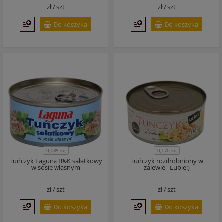
zł /
szt
zł /
szt
Do koszyka
Do koszyka
0,185 kg
0,170 kg
Tuńczyk Laguna B&K sałatkowy
Tuńczyk rozdrobniony w
w sosie własnym
zalewie - Lubię:)
zł /
szt
zł /
szt
Do koszyka
Do koszyka