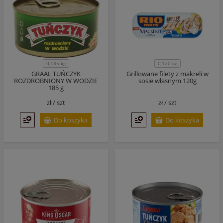
0,185 kg
0,120 kg
GRAAL TUŃCZYK
Grillowane filety z makreli w
ROZDROBNIONY W WODZIE
sosie własnym 120g
185 g
zł /
szt
zł /
szt
Do koszyka
Do koszyka