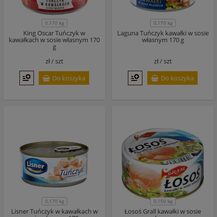
0,170 kg
0,170 kg
King Oscar Tuńczyk w
Laguna Tuńczyk kawałki w sosie
kawałkach w sosie własnym 170
własnym 170 g
g
zł /
szt
zł /
szt
Do koszyka
Do koszyka
0,170 kg
0,150 kg
Lisner Tuńczyk w kawałkach w
Łosoś Grall kawałki w sosie