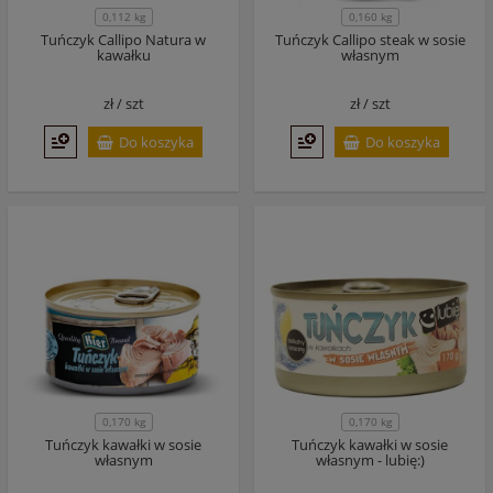
0,112 kg
0,160 kg
Tuńczyk Callipo Natura w
Tuńczyk Callipo steak w sosie
kawałku
własnym
zł /
szt
zł /
szt
Do koszyka
Do koszyka
0,170 kg
0,170 kg
Tuńczyk kawałki w sosie
Tuńczyk kawałki w sosie
własnym
własnym - lubię:)