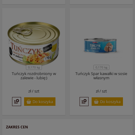
0,170 kg
0,170 kg
Tuńczyk rozdrobniony w
Tuńczyk Spar kawałki w sosie
zalewie - lubię:)
własnym
zł /
szt
zł /
szt
Do koszyka
Do koszyka
ZAKRES CEN