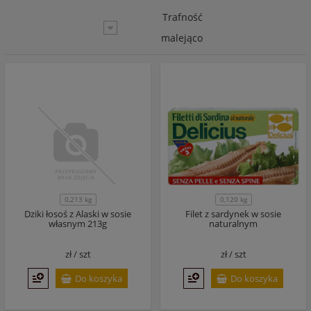
Trafność
malejąco
0,213 kg
0,120 kg
Dziki łosoś z Alaski w sosie
Filet z sardynek w sosie
własnym 213g
naturalnym
zł /
szt
zł /
szt
Do koszyka
Do koszyka