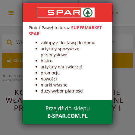
0.00 zł
Piotr i Paweł to teraz
SUPERMARKET
SPAR:
zakupy z dostawą do domu
artykuły spożywcze i
przemysłowe
KATEGORIE PRODUKTÓW
bistro
artykuły dla zwierząt
promocje
RYBY I PRZETWORY RYBNE
PRZETWORY RYBNE
KONSERWY RYBNE
nowości
KONSERWY RYBNE W SOSIE WŁASNYM
marki własne
KONSERWY RYBNE W SOSIE
duży wybór płatności
WŁASNYM - KONSERWY RYBNE -
PRZETWORY RYBNE - RYBY I
Przejdź do sklepu
PRZETWORY RYBNE
E-SPAR.COM.PL