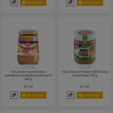
Do koszyka
Do koszyka
0,340 kg
0,350 kg
Felix Krem orzechowy z
Felix Peanut Power 100% Pasta
kawałkami orzeszków ziemnych
orzechowa 350 g
340 g
zł /
szt
zł /
szt
Do koszyka
Do koszyka