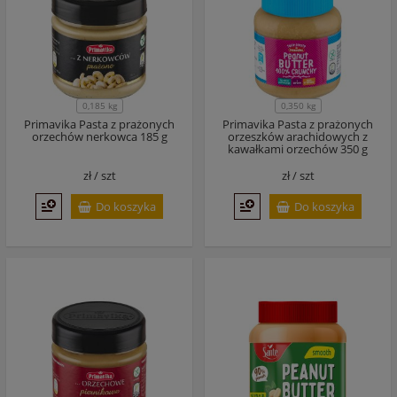
0,185 kg
0,350 kg
Primavika Pasta z prażonych
Primavika Pasta z prażonych
orzechów nerkowca 185 g
orzeszków arachidowych z
kawałkami orzechów 350 g
zł /
szt
zł /
szt
Do koszyka
Do koszyka