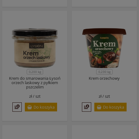
0,200 kg
0,230 kg
Krem do smarowania Łysoń
Krem orzechowy
orzech laskowy z pyłkiem
pszczelim
zł /
szt
zł /
szt
Do koszyka
Do koszyka