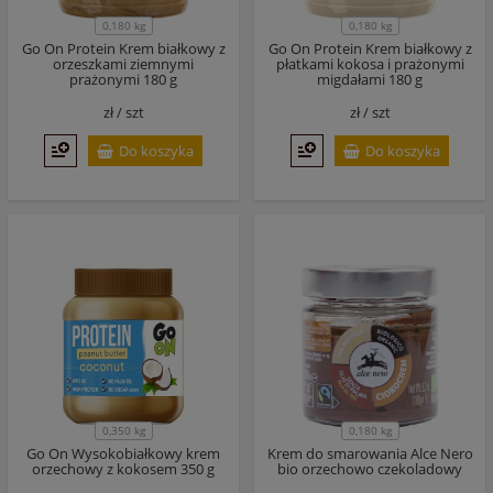
0,180 kg
0,180 kg
Go On Protein Krem białkowy z
Go On Protein Krem białkowy z
orzeszkami ziemnymi
płatkami kokosa i prażonymi
prażonymi 180 g
migdałami 180 g
zł /
szt
zł /
szt
Do koszyka
Do koszyka
0,350 kg
0,180 kg
Go On Wysokobiałkowy krem
Krem do smarowania Alce Nero
orzechowy z kokosem 350 g
bio orzechowo czekoladowy