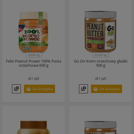
0,600 kg
0,500 kg
Felix Peanut Power 100% Pasta
Go On Krem orzechowy gładki
orzechowa 600 g
500 g
zł /
szt
zł /
szt
Do koszyka
Do koszyka