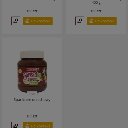
400 g
zł /
szt
zł /
szt
Do koszyka
Do koszyka
1 szt
Spar krem orzechowy
zł /
szt
Do koszyka