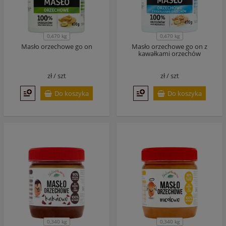
0,470 kg
0,470 kg
Masło orzechowe go on
Masło orzechowe go on z
kawałkami orzechów
zł /
szt
zł /
szt
Do koszyka
Do koszyka
0,340 kg
0,340 kg