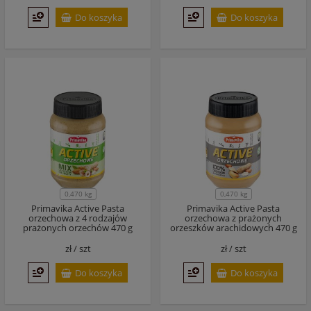
Do koszyka
Do koszyka
0,470 kg
0,470 kg
Primavika Active Pasta
Primavika Active Pasta
orzechowa z 4 rodzajów
orzechowa z prażonych
prażonych orzechów 470 g
orzeszków arachidowych 470 g
zł /
szt
zł /
szt
Do koszyka
Do koszyka