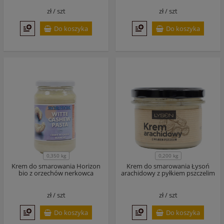
zł /
szt
zł /
szt
Do koszyka
Do koszyka
0,350 kg
0,200 kg
Krem do smarowania Horizon
Krem do smarowania Łysoń
bio z orzechów nerkowca
arachidowy z pyłkiem pszczelim
zł /
szt
zł /
szt
Do koszyka
Do koszyka