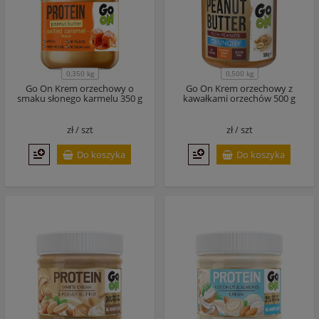
0,350 kg
0,500 kg
Go On Krem orzechowy o
Go On Krem orzechowy z
smaku słonego karmelu 350 g
kawałkami orzechów 500 g
zł /
szt
zł /
szt
Do koszyka
Do koszyka