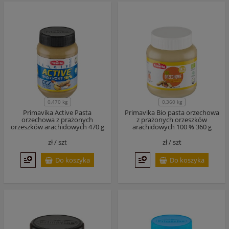
0,470 kg
0,360 kg
Primavika Active Pasta
Primavika Bio pasta orzechowa
orzechowa z prażonych
z prażonych orzeszków
orzeszków arachidowych 470 g
arachidowych 100 % 360 g
zł /
szt
zł /
szt
Do koszyka
Do koszyka