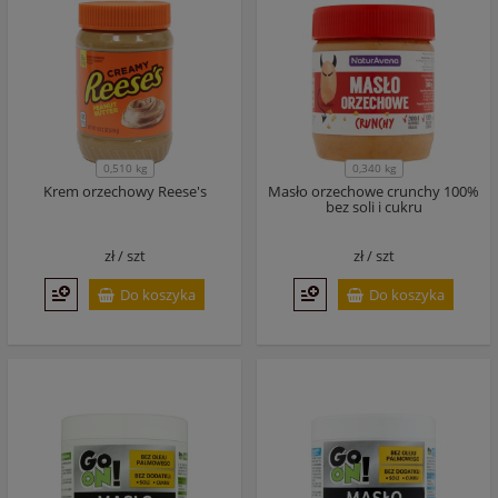
0,510 kg
0,340 kg
Krem orzechowy Reese's
Masło orzechowe crunchy 100%
bez soli i cukru
zł /
szt
zł /
szt
Do koszyka
Do koszyka