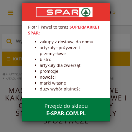
0.00 zł
Piotr i Paweł to teraz
SUPERMARKET
SPAR:
zakupy z dostawą do domu
artykuły spożywcze i
przemysłowe
KATEGORIE PRODUKTÓW
bistro
artykuły dla zwierząt
promocje
ARTYKUŁY SPOŻYWCZE
ARTYKUŁY ŚNIADANIOWE
nowości
KAKAO, KREMY CZEKOLADOWE I ORZECHOWE
MASŁA I KREMY ORZECHOWE
marki własne
MASŁA I KREMY ORZECHOWE -
duży wybór płatności
KAKAO, KREMY CZEKOLADOWE I
ORZECHOWE - ARTYKUŁY
Przejdź do sklepu
ŚNIADANIOWE - ARTYKUŁY
E-SPAR.COM.PL
SPOŻYWCZE