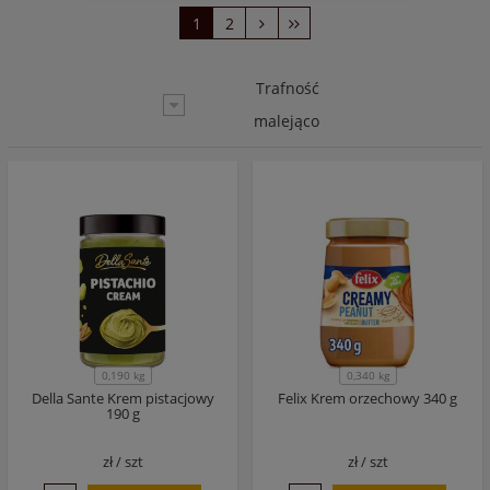
1
2
Trafność
malejąco
0,190 kg
0,340 kg
Della Sante Krem pistacjowy
Felix Krem orzechowy 340 g
190 g
zł /
szt
zł /
szt