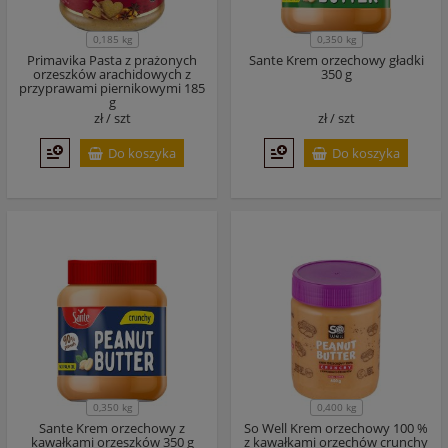
0,185 kg
0,350 kg
Primavika Pasta z prażonych
Sante Krem orzechowy gładki
orzeszków arachidowych z
350 g
przyprawami piernikowymi 185
g
zł /
szt
zł /
szt
Do koszyka
Do koszyka
0,350 kg
0,400 kg
Sante Krem orzechowy z
So Well Krem orzechowy 100 %
kawałkami orzeszków 350 g
z kawałkami orzechów crunchy