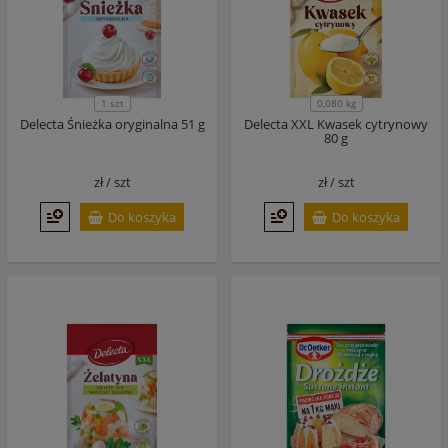
1 szt
0,080 kg
Delecta Śnieżka oryginalna 51 g
Delecta XXL Kwasek cytrynowy
80 g
zł /
szt
zł /
szt
Do koszyka
Do koszyka