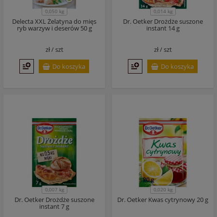
0,050 kg
0,014 kg
Delecta XXL Żelatyna do mięs
Dr. Oetker Drożdże suszone
ryb warzyw i deserów 50 g
instant 14 g
zł /
szt
zł /
szt
Do koszyka
Do koszyka
0,007 kg
0,020 kg
Dr. Oetker Drożdże suszone
Dr. Oetker Kwas cytrynowy 20 g
instant 7 g