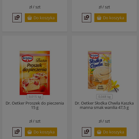
zł /
szt
zł /
szt
Do koszyka
Do koszyka
0,015 kg
0,048 kg
Dr. Oetker Proszek do pieczenia
Dr. Oetker Słodka Chwila Kaszka
15 g
manna smak wanilia 47,5 g
zł /
szt
zł /
szt
Do koszyka
Do koszyka