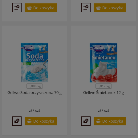
Do koszyka
Do koszyka
0,080 kg
0,012 kg
Gellwe Soda oczyszczona 70 g
Gellwe Śmietanex 12 g
zł /
szt
zł /
szt
Do koszyka
Do koszyka