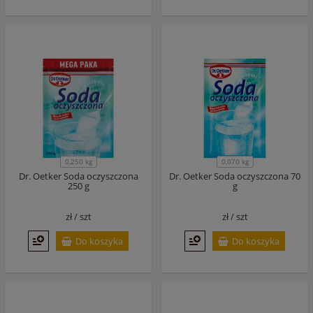
0,250 kg
0,070 kg
Dr. Oetker Soda oczyszczona
Dr. Oetker Soda oczyszczona 70
250 g
g
zł /
szt
zł /
szt
Do koszyka
Do koszyka