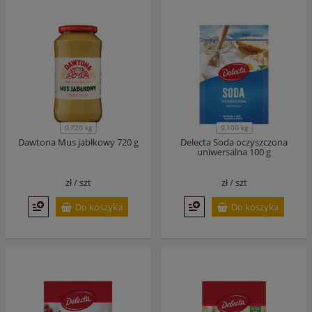
0,720 kg
0,100 kg
Dawtona Mus jabłkowy 720 g
Delecta Soda oczyszczona
uniwersalna 100 g
zł /
szt
zł /
szt
Do koszyka
Do koszyka