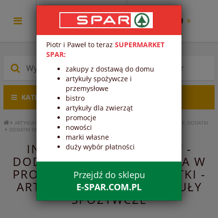
0.00 zł
Piotr i Paweł to teraz
SUPERMARKET
SPAR:
zakupy z dostawą do domu
artykuły spożywcze i
przemysłowe
KATEGORIE PRODUKTÓW
bistro
artykuły dla zwierząt
promocje
ARTYKUŁY SPOŻYWCZE
ARTYKUŁY SYPKIE
CIASTA W PROSZKU, BAKALIE, DODATKI
nowości
DODATKI DO CIAST
INNE DODATKI DO CIAST
marki własne
INNE DODATKI DO CIAST -
duży wybór płatności
DODATKI DO CIAST - CIASTA W
PROSZKU, BAKALIE, DODATKI -
Przejdź do sklepu
ARTYKUŁY SYPKIE - ARTYKUŁY
E-SPAR.COM.PL
SPOŻYWCZE