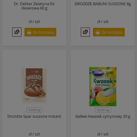
Dr. Oetker Żelatyna-fix
DROŻDŻE BABUNI SUSZONE 8g
deserowa 60 g
zł /
szt
zł /
szt
Do koszyka
Do koszyka
0,008 kg
0,020 kg
Drożdże Spar suszone instant
Gellwe Kwasek cytrynowy 20 g
zł /
szt
zł /
szt