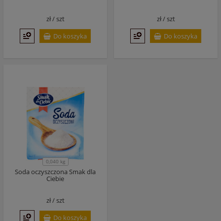
zł /
szt
zł /
szt
Do koszyka
Do koszyka
0,040 kg
Soda oczyszczona Smak dla
Ciebie
zł /
szt
Do koszyka