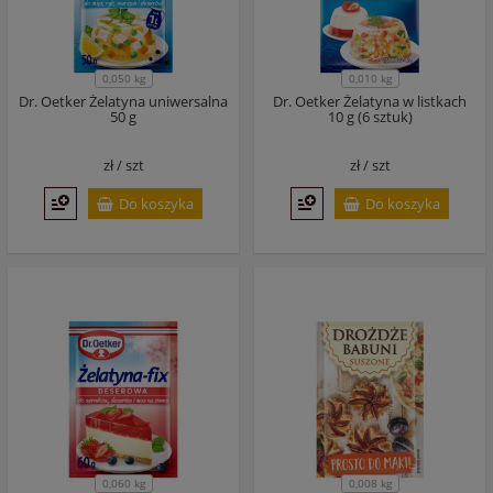
0,050 kg
0,010 kg
Dr. Oetker Żelatyna uniwersalna
Dr. Oetker Żelatyna w listkach
50 g
10 g (6 sztuk)
zł /
szt
zł /
szt
Do koszyka
Do koszyka
0,060 kg
0,008 kg