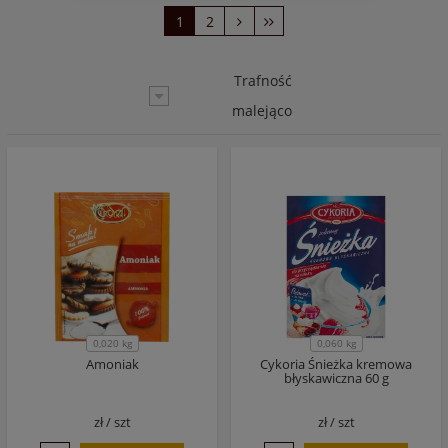
1
2
Trafność
malejąco
0,020 kg
0,060 kg
Amoniak
Cykoria Śnieżka kremowa
błyskawiczna 60 g
zł /
szt
zł /
szt