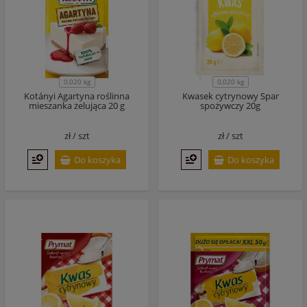
0,020 kg
0,020 kg
Kotányi Agartyna roślinna
Kwasek cytrynowy Spar
mieszanka żelująca 20 g
spożywczy 20g
zł /
szt
zł /
szt
Do koszyka
Do koszyka