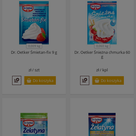
0,009 kg
0,060 kg
Dr. Oetker Śmietan-fix 9 g
Dr. Oetker Śnieżna chmurka 60
g
zł /
szt
zł /
kpl
Do koszyka
Do koszyka