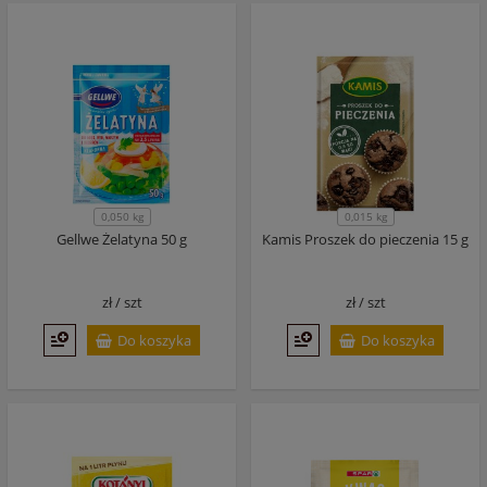
0,050 kg
0,015 kg
Gellwe Żelatyna 50 g
Kamis Proszek do pieczenia 15 g
zł /
szt
zł /
szt
Do koszyka
Do koszyka