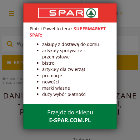
0.00 zł
Piotr i Paweł to teraz
SUPERMARKET
SPAR:
zakupy z dostawą do domu
artykuły spożywcze i
przemysłowe
KATEGORIE PRODUKTÓW
bistro
artykuły dla zwierząt
promocje
MROŻONKI
DANIA GOTOWE, FRYTKI, POZOSTAŁE
nowości
DANIA MROŻONE ZIEMNIACZANE
marki własne
DANIA MROŻONE ZIEMNIACZANE
duży wybór płatności
- DANIA GOTOWE, FRYTKI,
POZOSTAŁE - MROŻONKI
Przejdź do sklepu
E-SPAR.COM.PL
Trafność