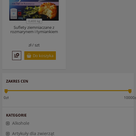
0,400 kg
Suflety ziemniaczane z
rozmarynem i tymiankiem
zł /
szt
Do koszyka
ZAKRES CEN
0zł
10000z
KATEGORIE
Alkohole
Artykuły dla zwierząt