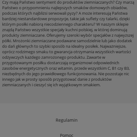
Czy mają Państwo sentyment do produktów ziemniaczanych? Czy marzą
Państwo o przypomnieniu najlepszych smaków domowych obiadów,
podczas których najbliżsi serwowali pyzy? A może interesują Państwa
bardziej niestandardowe propozycje, takie jak suflety czy talarki, dzięki
którym posiłki nabiorą niecodziennego charakteru? W naszym sklepie
znajdą Państwo wszystkie specjały kuchni polskiej, w której dominują
produkty ziemniaczane. Oferujemy szeroki wybór specjałów z najwyższej
półki. Mrożonki ziemniaczane podawane samodzielnie lub jako dodatek
do dań głównych to szybki sposób na idealny posiłek. Najważniejsze,
oprócz rodzimego smaku to gwarancja otrzymania wszystkich wartości
odżywczych każdego zamrożonego produktu. Zawarte w
przygotowanym posiłku dostarczają organizmowi odpowiednich
zasobów energetycznych oraz witamin, przede wszystkim C, B1 czy B3,
niezbędnych do jego prawidłowego funkcjonowania. Nie pozostaje nic
innego jak w prosty sposób przygotować danie z produktów
ziemniaczanych i cieszyć się ich wyjątkowym smakiem.
Regulamin
Pomoc