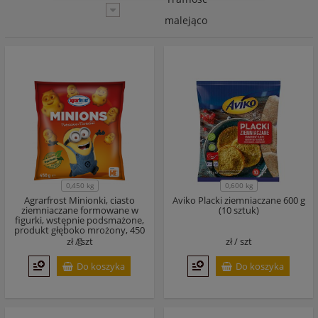
malejąco
0,450 kg
0,600 kg
Agrarfrost Minionki, ciasto
Aviko Placki ziemniaczane 600 g
ziemniaczane formowane w
(10 sztuk)
figurki, wstępnie podsmażone,
produkt głęboko mrożony, 450
g
zł /
szt
zł /
szt
Do koszyka
Do koszyka