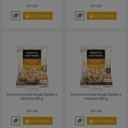
zł /
szt
zł /
szt
Do koszyka
Do koszyka
0,450 kg
0,450 kg
Proste Historie Kluski śląskie z
Proste Historie Kluski śląskie z
dziurką 450 g
mięsem 450 g
zł /
szt
zł /
szt
Do koszyka
Do koszyka