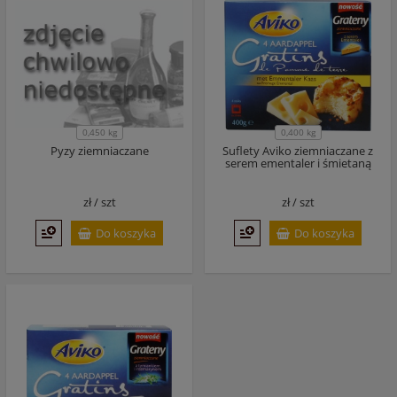
0,450 kg
0,400 kg
Pyzy ziemniaczane
Suflety Aviko ziemniaczane z
serem ementaler i śmietaną
zł /
szt
zł /
szt
Do koszyka
Do koszyka