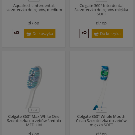
Aquafresh, Interdental,
Colgate 360° Interdental
szczoteczka do zębów, medium
Szczoteczka do zębów miękka
SOFT
zł /
op
zł /
op
Do koszyka
Do koszyka
1 szt
1 szt
Colgate 360° Max White One
Colgate 360° Whole Mouth
Szczoteczka do zębów średnia
Clean Szczoteczka do zębów
MEDIUM
miękka SOFT
zł /
op
zł /
op