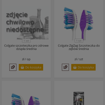
1 szt
1 szt
Colgate szczoteczka pro zdrowe
Colgate ZigZag Szczoteczka do
dziąsła średnia
zębów średnia
zł /
op
zł /
szt
Do koszyka
Do koszyka