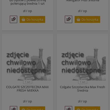
do zębów z powierzchnią
Navigator Plus Średnia
polerującą średnia 1 szt
zł /
op
zł /
op
Do koszyka
Do koszyka
1 szt
1 szt
COLGATE SZCZOTECZKA MAX
Colgate Szczoteczka Max Fresh
FRESH MIEKKA
Średnia
zł /
op
zł /
op
Do koszyka
Do koszyka