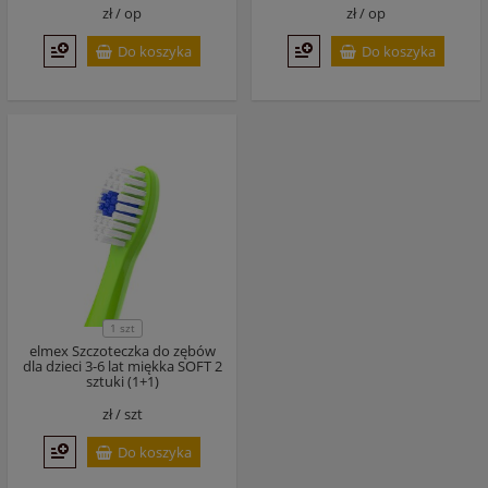
zł /
op
zł /
op
Do koszyka
Do koszyka
1 szt
elmex Szczoteczka do zębów
dla dzieci 3-6 lat miękka SOFT 2
sztuki (1+1)
zł /
szt
Do koszyka