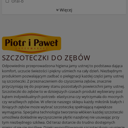
Oral-b
Więcej
SZCZOTECZKI DO ZĘBÓW
Odpowiednio przeprowadzona higiena jamy ustnej to podstawa dająca
komfort, uczucie świeżości i piękny uśmiech na cały dzień. Niezbędnym
produktem pozwalającym zadbać o pielęgnacji każdej części jamy ustnej
są szczoteczki. Z przeznaczeniem do czyszczenia zębów, znacznie
przyczyniają się do poprawy stanu pozostałych powierzchni jamy ustnej.
Szczoteczki do zębów to w dzisiejszych czasach produkt wybierany pod
kątem indywidualnych potrzeb- elastyczna czy wytrzymała do mocnych
czy wrażliwych zębów. W ofercie naszego sklepu każdy miłośnik białych i
lśniących zębów może wybrać szczoteczkę spełniającą największe
wymagania. Specjalna technologia tworzenia włókien każdej szczoteczki
umożliwia dokładnie wyczyszczenie płytki nazębnej nie usuwając przy
tym niezbędnego szkliwa. Od teraz dotarcie do trudno dostępnych
miejsc staje się możliwe. Dzięki wyprofilowanym szczoteczkom usunięcie