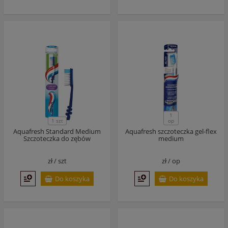
1
1 szt
op
Aquafresh Standard Medium
Aquafresh szczoteczka gel-flex
Szczoteczka do zębów
medium
zł /
szt
zł /
op
Do koszyka
Do koszyka