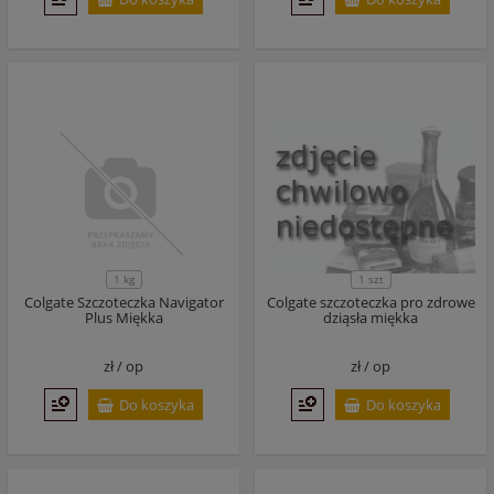
1 szt
1 kg
Colgate Szczoteczka Navigator
Colgate szczoteczka pro zdrowe
Plus Miękka
dziąsła miękka
zł /
op
zł /
op
Do koszyka
Do koszyka