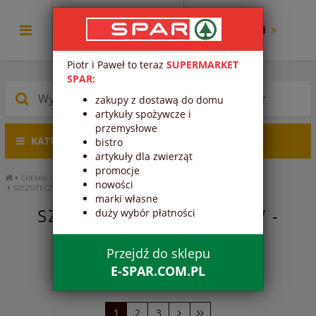
0.00 zł
Piotr i Paweł to teraz
SUPERMARKET
SPAR:
zakupy z dostawą do domu
artykuły spożywcze i
przemysłowe
KATEGORIE PRODUKTÓW
bistro
artykuły dla zwierząt
promocje
CHEMIA I KOSMETYKI
KOSMETYKI
HIGIENA JAMY USTNEJ
nowości
SZCZOTECZKI DO ZĘBÓW
marki własne
SZCZOTECZKI DO ZĘBÓW -
duży wybór płatności
HIGIENA JAMY USTNEJ -
KOSMETYKI - CHEMIA I
Przejdź do sklepu
KOSMETYKI
E-SPAR.COM.PL
1
2
3