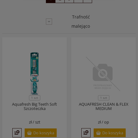
Trafność
malejąco
1 szt
1 szt
Aquafresh Big Teeth Soft
AQUAFRESH CLEAN & FLEX
Szczoteczka
MEDIUM
zł /
szt
zł /
op
Do koszyka
Do koszyka