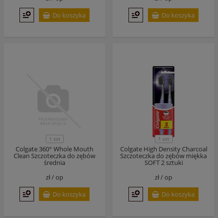
Do koszyka
Do koszyka
1 szt
1 szt
Colgate 360° Whole Mouth
Colgate High Density Charcoal
Clean Szczoteczka do zębów
Szczoteczka do zębów miękka
średnia
SOFT 2 sztuki
zł /
op
zł /
op
Do koszyka
Do koszyka