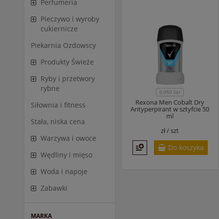
Perfumeria
Pieczywo i wyroby
cukiernicze
Piekarnia Ozdowscy
Produkty Świeże
Ryby i przetwory
rybne
0,050 litr
Rexona Men Cobalt Dry
Siłownia i fitness
Antyperpirant w sztyfcie 50
ml
Stała, niska cena
zł /
szt
Warzywa i owoce
Do koszyka
Wędliny i mięso
Woda i napoje
Zabawki
MARKA