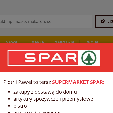
LI
NASZA
MARKA
NARZĘDZIA
WODA
PIEKARNIA
SPAR
STALCO
I NAPOJE
MĘSKIE DEZODORANTY, WODY
DEO SZTYFT - MĘSKIE - DEZODORANTY
Piotr i Paweł to teraz
SUPERMARKET SPAR:
zakupy z dostawą do domu
artykuły spożywcze i przemysłowe
bistro
artykuły dla zwierząt