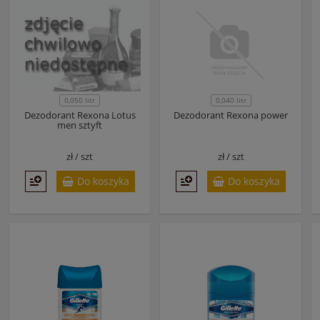
0,050 litr
0,040 litr
Dezodorant Rexona Lotus
Dezodorant Rexona power
men sztyft
zł /
szt
zł /
szt
Do koszyka
Do koszyka