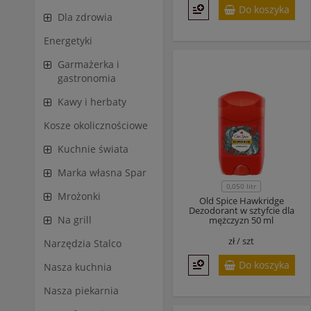
Do koszyka
Dla zdrowia
Energetyki
Garmażerka i
gastronomia
Kawy i herbaty
Kosze okolicznościowe
Kuchnie świata
Marka własna Spar
0,050 litr
Mrożonki
Old Spice Hawkridge
Dezodorant w sztyfcie dla
Na grill
mężczyzn 50 ml
zł /
szt
Narzędzia Stalco
Do koszyka
Nasza kuchnia
Nasza piekarnia