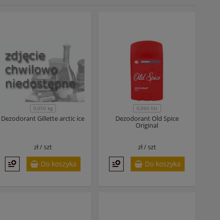
0,050 kg
0,060 litr
Dezodorant Gillette arctic ice
Dezodorant Old Spice
Original
zł /
szt
zł /
szt
Do koszyka
Do koszyka