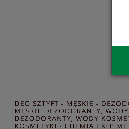
DEO SZTYFT - MĘSKIE - DEZO
MĘSKIE DEZODORANTY, WODY
DEZODORANTY, WODY KOSMET
KOSMETYKI - CHEMIA I KOSME