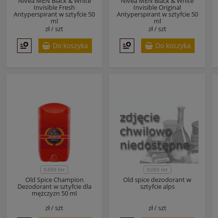
Nivea MEN Black & White
Nivea MEN Black & White
Invisible Fresh
Invisible Original
Antyperspirant w sztyfcie 50
Antyperspirant w sztyfcie 50
ml
ml
zł /
szt
zł /
szt
Do koszyka
Do koszyka
0,050 litr
0,050 litr
Old Spice Champion
Old spice dezodorant w
Dezodorant w sztyfcie dla
sztyfcie alps
mężczyzn 50 ml
zł /
szt
zł /
szt