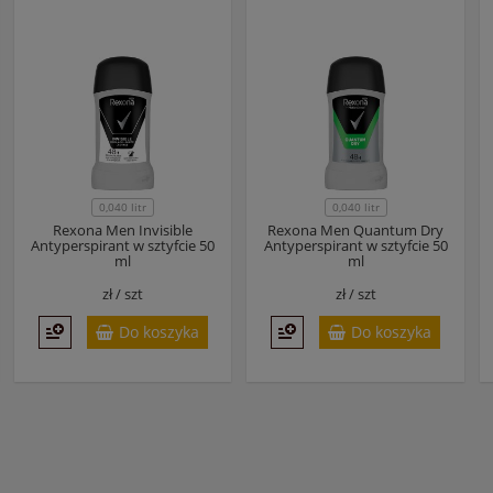
0,040 litr
0,040 litr
Rexona Men Invisible
Rexona Men Quantum Dry
Antyperspirant w sztyfcie 50
Antyperspirant w sztyfcie 50
ml
ml
zł /
szt
zł /
szt
Do koszyka
Do koszyka