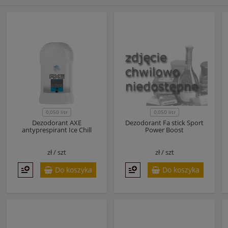
0,050 litr
0,050 litr
Dezodorant AXE
Dezodorant Fa stick Sport
antyprespirant Ice Chill
Power Boost
zł /
szt
zł /
szt
Do koszyka
Do koszyka