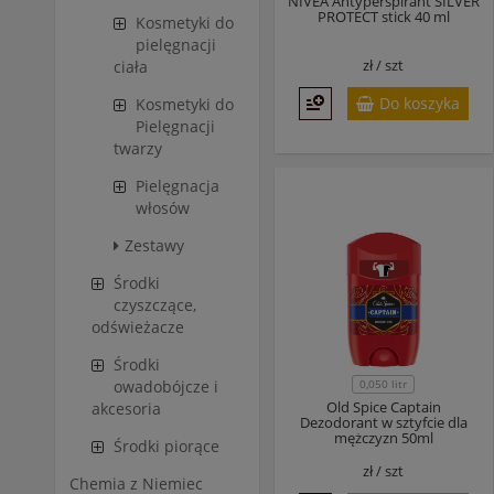
NIVEA Antyperspirant SILVER
PROTECT stick 40 ml
Kosmetyki do
pielęgnacji
zł /
szt
ciała
Do koszyka
Kosmetyki do
Pielęgnacji
twarzy
Pielęgnacja
włosów
Zestawy
Środki
czyszczące,
odświeżacze
Środki
0,050 litr
owadobójcze i
Old Spice Captain
akcesoria
Dezodorant w sztyfcie dla
mężczyzn 50ml
Środki piorące
zł /
szt
Chemia z Niemiec