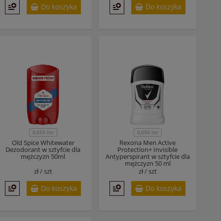
Do koszyka
Do koszyka
0,050 litr
0,050 litr
Old Spice Whitewater
Rexona Men Active
Dezodorant w sztyfcie dla
Protection+ Invisible
mężczyzn 50ml
Antyperspirant w sztyfcie dla
mężczyzn 50 ml
zł /
szt
zł /
szt
Do koszyka
Do koszyka