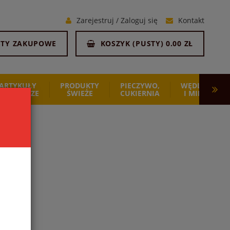
Zarejestruj
/
Zaloguj się
Kontakt
STY ZAKUPOWE
KOSZYK (
PUSTY
)
0.00 ZŁ
ARTYKUŁY
PRODUKTY
PIECZYWO,
WĘDLINY
SPOŻYWCZE
ŚWIEŻE
CUKIERNIA
I MIĘSO