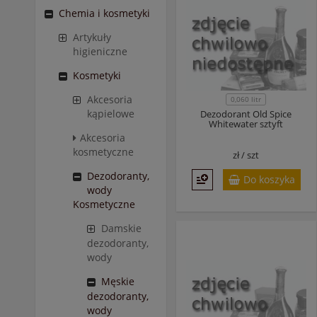
Chemia i kosmetyki
Artykuły
higieniczne
Kosmetyki
Akcesoria
0,060 litr
kąpielowe
Dezodorant Old Spice
Whitewater sztyft
Akcesoria
kosmetyczne
zł /
szt
Dezodoranty,
Do koszyka
wody
Kosmetyczne
Damskie
dezodoranty,
wody
Męskie
dezodoranty,
wody