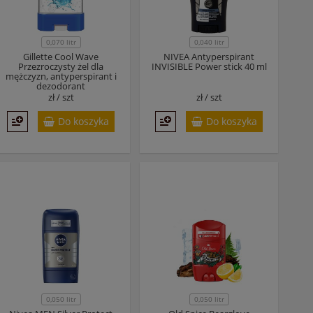
0,070 litr
0,040 litr
Gillette Cool Wave
NIVEA Antyperspirant
Przezroczysty żel dla
INVISIBLE Power stick 40 ml
mężczyzn, antyperspirant i
dezodorant
zł /
szt
zł /
szt
Do koszyka
Do koszyka
0,050 litr
0,050 litr