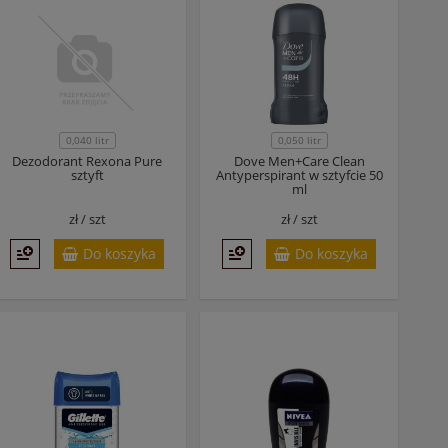
0,040 litr
0,050 litr
Dezodorant Rexona Pure
Dove Men+Care Clean
sztyft
Antyperspirant w sztyfcie 50
ml
zł /
szt
zł /
szt
Do koszyka
Do koszyka