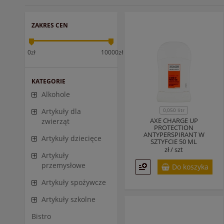
ZAKRES CEN
0zł
10000zł
KATEGORIE
Alkohole
0,050 litr
Artykuły dla
AXE CHARGE UP
zwierząt
PROTECTION
ANTYPERSPIRANT W
Artykuły dziecięce
SZTYFCIE 50 ML
zł /
szt
Artykuły
przemysłowe
Do koszyka
Artykuły spożywcze
Artykuły szkolne
Bistro