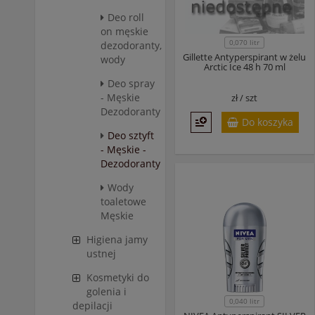
Deo roll
on męskie
0,070 litr
dezodoranty,
Gillette Antyperspirant w żelu
wody
Arctic Ice 48 h 70 ml
Deo spray
- Męskie
zł /
szt
Dezodoranty
Do koszyka
Deo sztyft
- Męskie -
Dezodoranty
Wody
toaletowe
Męskie
Higiena jamy
ustnej
Kosmetyki do
golenia i
0,040 litr
depilacji