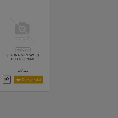
0,040 litr
REXONA MEN SPORT
DEFENCE 50ML
zł /
szt
Do koszyka