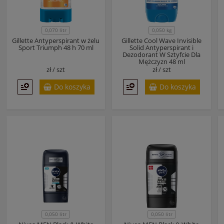
0,070 litr
0,050 kg
Gillette Antyperspirant w żelu
Gillette Cool Wave Invisible
Sport Triumph 48 h 70 ml
Solid Antyperspirant i
Dezodorant W Sztyfcie Dla
Mężczyzn 48 ml
zł /
szt
zł /
szt
Do koszyka
Do koszyka
0,050 litr
0,050 litr