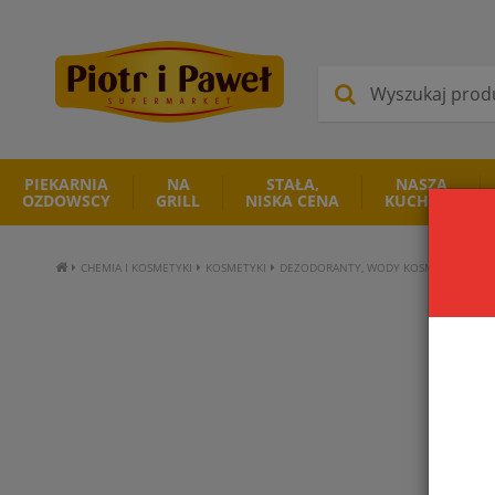
PIEKARNIA
NA
STAŁA,
NASZA
OZDOWSCY
GRILL
NISKA CENA
KUCHNIA
CHEMIA I KOSMETYKI
KOSMETYKI
DEZODORANTY, WODY KOSMETYCZNE