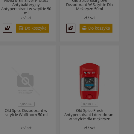
Nivea MEN Silver Protect
Old Spice Bearglove
Antybakteryjny
Dezodorant W Sztyfcie Dla
Antyperspirant w sztyfcie 50
Mężczyzn 50ml
ml
zł /
szt
zł /
szt
Do koszyka
Do koszyka
0,050 litr
0,050 litr
Old Spice Dezodorant w
Old Spice Fresh
sztyfcie Wolfthorn 50 ml
Antyperspirant i dezodorant
w sztyfcie dla mężczyzn
zł /
szt
zł /
szt