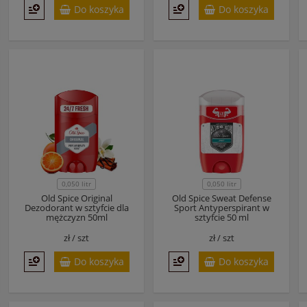
Do koszyka
Do koszyka
0,050 litr
0,050 litr
Old Spice Original
Old Spice Sweat Defense
Dezodorant w sztyfcie dla
Sport Antyperspirant w
mężczyzn 50ml
sztyfcie 50 ml
zł /
szt
zł /
szt
Do koszyka
Do koszyka