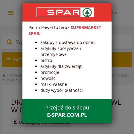
0.00 zł
Piotr i Paweł to teraz
SUPERMARKET
SPAR:
zakupy z dostawą do domu
artykuły spożywcze i
przemysłowe
KATEGORIE PRODUKTÓW
bistro
artykuły dla zwierząt
promocje
ARTYKUŁY SPOŻYWCZE
SŁODYCZE I PRZEKĄSKI
CUKIERKI, DRAŻE, GUMY DO ŻUCIA
nowości
DRAŻE
DRAŻE SPAR ORZESZKI LASKOWE W CZEKOLADZIE
marki własne
duży wybór płatności
DRAŻE SPAR ORZESZKI LASKOWE
Przejdź do sklepu
W CZEKOLADZIE
E-SPAR.COM.PL
Udostępnij na Facebooku