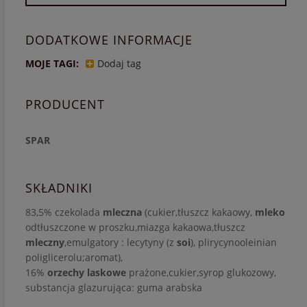
DODATKOWE INFORMACJE
MOJE TAGI:
Dodaj tag
PRODUCENT
SPAR
SKŁADNIKI
83,5% czekolada
mleczna
(cukier,tłuszcz kakaowy,
mleko
odtłuszczone w proszku,miazga kakaowa,tłuszcz
mleczny
,emulgatory : lecytyny (z
soi
), plirycynooleinian
poliglicerolu;aromat),
16%
orzechy laskowe
prażone,cukier,syrop glukozowy,
substancja glazurująca: guma arabska