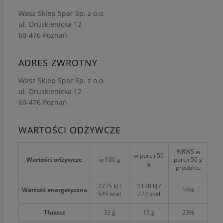
Wasz Sklep Spar Sp. z o.o.
ul. Druskienicka 12
60-476 Poznań
ADRES ZWROTNY
Wasz Sklep Spar Sp. z o.o.
ul. Druskienicka 12
60-476 Poznań
WARTOŚCI ODŻYWCZE
%RWS w
w porcji 50
Wartości odżywcze
w 100 g
porcji 50 g
g
produktu
2275 kJ /
1138 kJ /
Wartość energetyczna
14%
545 kcal
273 kcal
Tłuszcz
32 g
16 g
23%