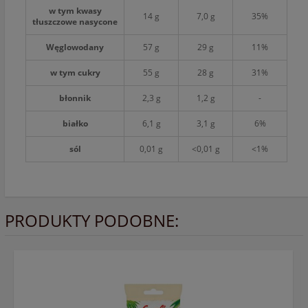
w tym kwasy
14 g
7,0 g
35%
tłuszczowe nasycone
Węglowodany
57 g
29 g
11%
w tym cukry
55 g
28 g
31%
błonnik
2,3 g
1,2 g
-
białko
6,1 g
3,1 g
6%
sól
0,01 g
<0,01 g
<1%
PRODUKTY PODOBNE: