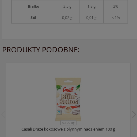
Białko
3,5 g
1,8 g
3%
Sól
0,02 g
0,01 g
< 1%
PRODUKTY PODOBNE:
0,100 kg
Casali Draże kokosowe z płynnym nadzieniem 100 g