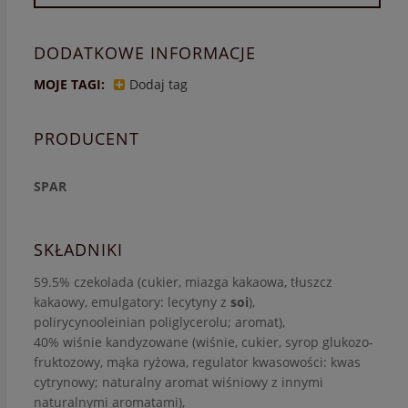
DODATKOWE INFORMACJE
MOJE TAGI:
Dodaj tag
PRODUCENT
SPAR
SKŁADNIKI
59.5% czekolada (cukier, miazga kakaowa, tłuszcz
kakaowy, emulgatory: lecytyny z
soi
),
polirycynooleinian poliglycerolu; aromat),
40% wiśnie kandyzowane (wiśnie, cukier, syrop glukozo-
fruktozowy, mąka ryżowa, regulator kwasowości: kwas
cytrynowy; naturalny aromat wiśniowy z innymi
naturalnymi aromatami),