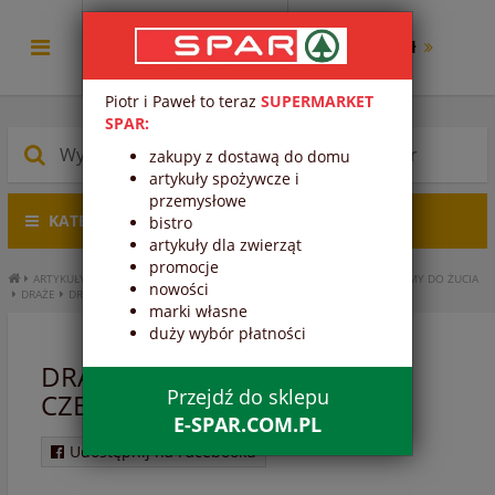
0.00 zł
Piotr i Paweł to teraz
SUPERMARKET
SPAR:
zakupy z dostawą do domu
artykuły spożywcze i
przemysłowe
KATEGORIE PRODUKTÓW
bistro
artykuły dla zwierząt
promocje
ARTYKUŁY SPOŻYWCZE
SŁODYCZE I PRZEKĄSKI
CUKIERKI, DRAŻE, GUMY DO ŻUCIA
nowości
DRAŻE
DRAŻE SPAR WIŚNIE W CZEKOLADZIE
marki własne
duży wybór płatności
DRAŻE SPAR WIŚNIE W
Przejdź do sklepu
CZEKOLADZIE
E-SPAR.COM.PL
Udostępnij na Facebooku