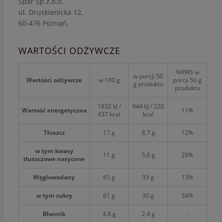
Spar Sp.z.o.o.
ul. Druskienicka 12,
60-476 Poznań.
WARTOŚCI ODŻYWCZE
%RWS w
w porcji 50
Wartości odżywcze
w 100 g
porcji 50 g
g produktu
produktu
1832 kJ /
944 kJ / 220
Wartość energetyczna
11%
437 kcal
kcal
Tłuszcz
17 g
8,7 g
12%
w tym kwasy
11 g
5,6 g
28%
tłuszczowe nasycone
Węglowodany
65 g
33 g
13%
w tym cukry
61 g
30 g
34%
Błonnik
4,8 g
2,4 g
-