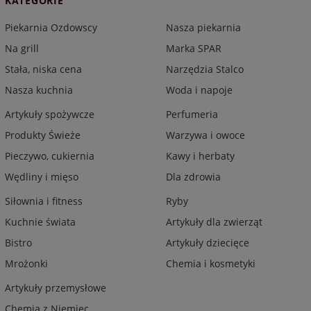
KATEGORIE
Piekarnia Ozdowscy
Nasza piekarnia
Na grill
Marka SPAR
Stała, niska cena
Narzędzia Stalco
Nasza kuchnia
Woda i napoje
Artykuły spożywcze
Perfumeria
Produkty Świeże
Warzywa i owoce
Pieczywo, cukiernia
Kawy i herbaty
Wędliny i mięso
Dla zdrowia
Siłownia i fitness
Ryby
Kuchnie świata
Artykuły dla zwierząt
Bistro
Artykuły dziecięce
Mrożonki
Chemia i kosmetyki
Artykuły przemysłowe
Chemia z Niemiec