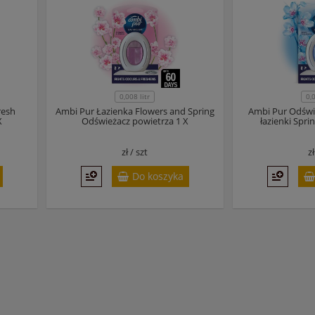
0,008 litr
0,
resh
Ambi Pur Łazienka Flowers and Spring
Ambi Pur Odświ
X
Odświeżacz powietrza 1 X
łazienki Spri
zł /
szt
z
Do koszyka