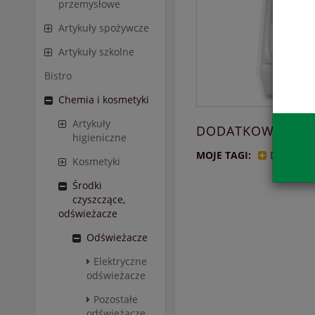
przemysłowe
Artykuły spożywcze
Artykuły szkolne
Bistro
Chemia i kosmetyki
Artykuły
DODATKOWE INF
higieniczne
MOJE TAGI:
Dodaj tag
Kosmetyki
Środki
czyszczące,
odświeżacze
Odświeżacze
Elektryczne
odświeżacze
Pozostałe
odświeżacze