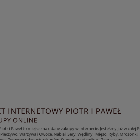
T INTERNETOWY PIOTR I PAWEŁ
PY ONLINE
otr i Paweł to miejsce na udane zakupy w Internecie. Jesteśmy już w całej 
 Pieczywo, Warzywa i Owoce, Nabiał, Sery, Wędliny i Mięso, Ryby, Mrożonki, K
rnet. Życzymy udanych zakupów. Supermarket online - Zapraszamy.