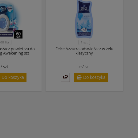
008 litr
1 szt
eżacz powietrza do
Felce Azzurra odswieżacz w żelu
ng Awakening szt
klasyczny
ł /
szt
zł /
szt
Do koszyka
Do koszyka