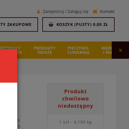
Zarejestruj
/
Zaloguj się
Kontakt
STY ZAKUPOWE
KOSZYK (
PUSTY
)
0.00 ZŁ
ARTYKUŁY
PRODUKTY
PIECZYWO,
WĘDLINY
SPOŻYWCZE
ŚWIEŻE
CUKIERNIA
I MIĘSO
Produkt
chwilowo
niedostępny
tkich
przyjemny,
1 szt - 0,150 kg
rise żel to