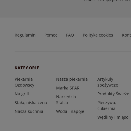
Regulamin
Pomoc
FAQ
Polityka cookies
Kont
KATEGORIE
Piekarnia
Nasza piekarnia
Artykuły
Ozdowscy
spożywcze
Marka SPAR
Na grill
Produkty Świeże
Narzędzia
Stała, niska cena
Stalco
Pieczywo,
cukiernia
Nasza kuchnia
Woda i napoje
Wędliny i mięso