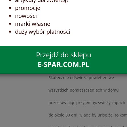
kombinacja wysokiej jakości substancji 
promocje
zawartych w żelu i umieszczonych w od
nowości
pojemniku.
marki własne
duży wybór płatności
PRODUCENT
GLADE BY BRISE
ORMACJE
Przejdź do sklepu
E-SPAR.COM.PL
OPIS MARKETINGOWY
Skutecznie odświeża powietrze we
wszystkich pomieszczeniach w domu
pozostawiając przyjemny, świeży zapach
do około 30 dni. Glade by Brise żel to ko