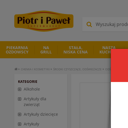
PIEKARNIA
NA
STAŁA,
NASZA
OZDOWSCY
GRILL
NISKA CENA
KUCHNIA
CHEMIA I KOSMETYKI
ŚRODKI CZYSZCZĄCE, ODŚWIEŻACZE
ODŚWIEŻACZE
KATEGORIE
Alkohole
Artykuły dla
zwierząt
Artykuły dziecięce
Artykuły