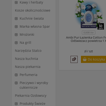
Kawy i herbaty
Kosze okolicznościowe
Kuchnie świata
Marka własna Spar
0,008 litr
Mrożonki
Ambi Pur Łazienka Cotton F
Odświeżacz powietrza 1 
Na grill
Narzędzia Stalco
zł /
szt
Nasza kuchnia
Do koszyka
Nasza piekarnia
Perfumeria
Pieczywo i wyroby
cukiernicze
Piekarnia Ozdowscy
Produkty Świeże