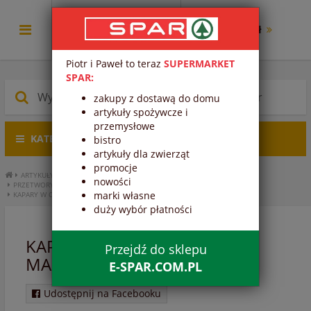
0.00 zł
Piotr i Paweł to teraz
SUPERMARKET
SPAR:
zakupy z dostawą do domu
artykuły spożywcze i
przemysłowe
KATEGORIE PRODUKTÓW
bistro
artykuły dla zwierząt
promocje
ARTYKUŁY SPOŻYWCZE
PRZETWORY I PRZYPRAWY
nowości
PRZETWORY WARZYWNE I OWOCOWE
PRZETWORY WARZYWNE
marki własne
KAPARY W OLEJU Z PIEPRZEM MARYNOWANYM
duży wybór płatności
KAPARY W OLEJU Z PIEPRZEM
Przejdź do sklepu
MARYNOWANYM
E-SPAR.COM.PL
Udostępnij na Facebooku