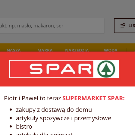
LI
NASZA
MARKA
NARZĘDZIA
WODA
PIEKARNIA
SPAR
STALCO
I NAPOJE
ANANASA KRĄŻKI BIO P
Piotr i Paweł to teraz
SUPERMARKET SPAR:
Udostępnij na Facebooku
zakupy z dostawą do domu
artykuły spożywcze i przemysłowe
Ekologiczne krążki ananasa, suszone w n
bistro
niesiarkowane. Doskonała, pożywna prze
ananas doskonale sprawdza się również 
artykuły dla zwierząt