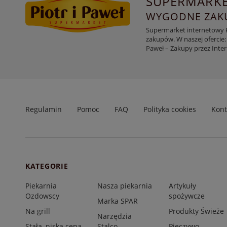
SUPERMARKE
WYGODNE ZAKU
Supermarket internetowy Pi
zakupów. W naszej ofercie:
Paweł – Zakupy przez Inte
Regulamin
Pomoc
FAQ
Polityka cookies
Kont
KATEGORIE
Piekarnia
Nasza piekarnia
Artykuły
Ozdowscy
spożywcze
Marka SPAR
Na grill
Produkty Świeże
Narzędzia
Stała, niska cena
Stalco
Pieczywo,