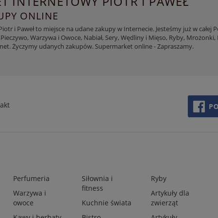
T INTERNETOWY PIOTR I PAWEŁ
PY ONLINE
otr i Paweł to miejsce na udane zakupy w Internecie. Jesteśmy już w całej 
 Pieczywo, Warzywa i Owoce, Nabiał, Sery, Wędliny i Mięso, Ryby, Mrożonki, K
rnet. Życzymy udanych zakupów. Supermarket online - Zapraszamy.
akt
Perfumeria
Siłownia i
Ryby
fitness
Warzywa i
Artykuły dla
owoce
Kuchnie świata
zwierząt
Kawy i herbaty
Bistro
Artykuły