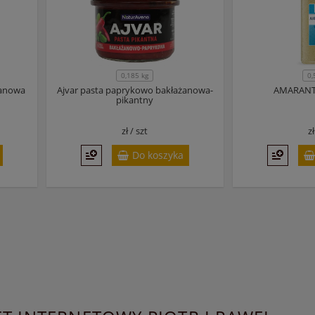
0,185 kg
0,
żanowa
Ajvar pasta paprykowo bakłażanowa-
AMARANTU
pikantny
zł /
szt
z
Do koszyka