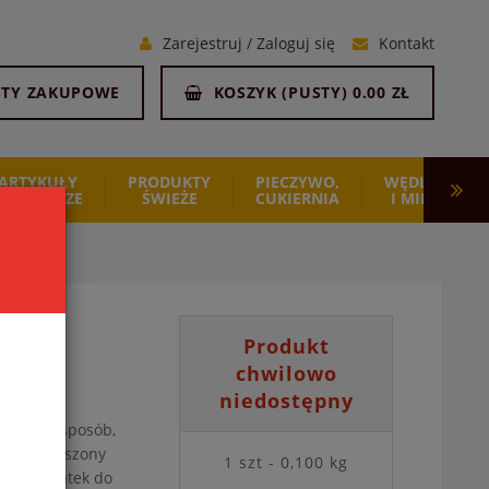
Zarejestruj
/
Zaloguj się
Kontakt
STY ZAKUPOWE
KOSZYK (
PUSTY
)
0.00 ZŁ
ARTYKUŁY
PRODUKTY
PIECZYWO,
WĘDLINY
SPOŻYWCZE
ŚWIEŻE
CUKIERNIA
I MIĘSO
LANET
Produkt
chwilowo
niedostępny
aturalny sposób,
kąska. Suszony
1 szt - 0,100 kg
jako dodatek do