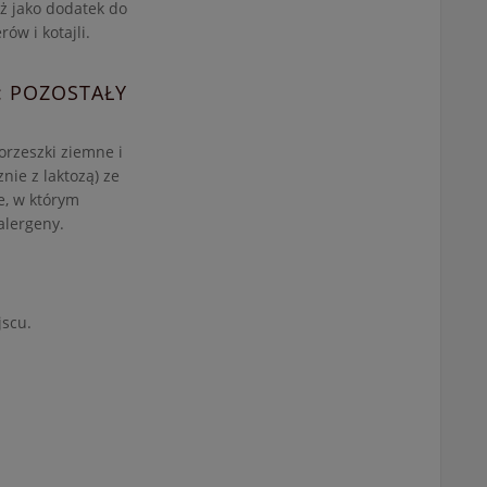
ż jako dodatek do
ów i kotajli.
: POZOSTAŁY
orzeszki ziemne i
nie z laktozą) ze
e, w którym
alergeny.
scu.