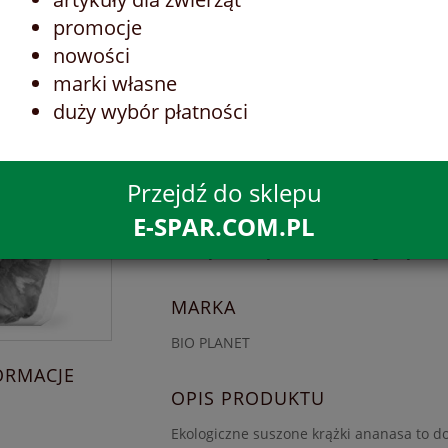
słodkich sałatek, sosów bakaliowych itp.
promocje
nowości
PRODUCENT
marki własne
duży wybór płatności
BIO PLANET
Przejdź do sklepu
SKŁADNIKI
E-SPAR.COM.PL
krążki ananasa suszone* 100%
(*certyfikowany składnik ekologiczny)
MARKA
BIO PLANET
ORMACJE
OPIS PRODUKTU
Ekologiczne suszone krążki ananasa to d