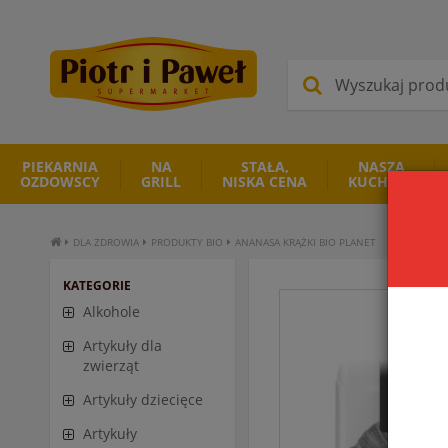
PIEKARNIA
NA
STAŁA,
NASZA
OZDOWSCY
GRILL
NISKA CENA
KUCHNIA
DLA ZDROWIA
PRODUKTY BIO
ANANASA KRĄŻKI BIO PLANET
KATEGORIE
Alkohole
Artykuły dla
zwierząt
Artykuły dziecięce
Artykuły