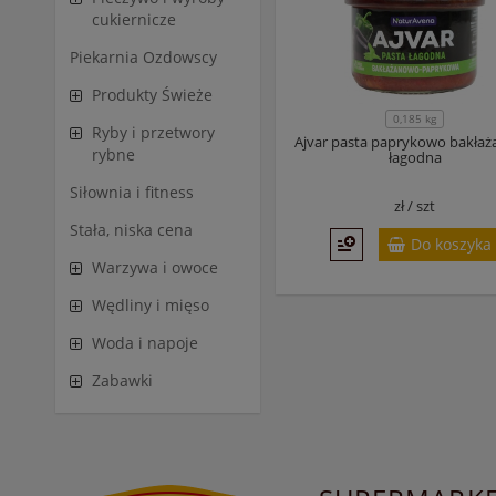
cukiernicze
Piekarnia Ozdowscy
Produkty Świeże
0,185 kg
Ryby i przetwory
Ajvar pasta paprykowo bakła
rybne
łagodna
Siłownia i fitness
zł /
szt
Stała, niska cena
Do koszyka
Warzywa i owoce
Wędliny i mięso
Woda i napoje
Zabawki