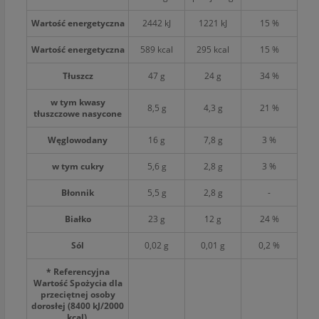
Wartość energetyczna
2442 kJ
1221 kJ
15 %
Wartość energetyczna
589 kcal
295 kcal
15 %
Tłuszcz
47 g
24 g
34 %
w tym kwasy
8,5 g
4,3 g
21 %
tłuszczowe nasycone
Węglowodany
16 g
7,8 g
3 %
w tym cukry
5,6 g
2,8 g
3 %
Błonnik
5,5 g
2,8 g
-
Białko
23 g
12 g
24 %
Sól
0,02 g
0,01 g
0,2 %
* Referencyjna
Wartość Spożycia dla
przeciętnej osoby
dorosłej (8400 kJ/2000
kcal).