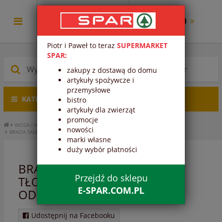
0.00 zł
Piotr i Paweł to teraz
SUPERMARKET
SPAR:
zakupy z dostawą do domu
artykuły spożywcze i
przemysłowe
KATEGORIE PRODUKTÓW
bistro
artykuły dla zwierząt
promocje
WODA I NAPOJE
SOKI, NEKTARY
SOKI
SOKI ŚWIEŻE
nowości
BRACIA SADOWNICY SOK TŁOCZONE JABŁKO SŁODKIE ODMIANY 250 ML
marki własne
duży wybór płatności
BRACIA SADOWNICY SOK
Przejdź do sklepu
TŁOCZONE JABŁKO SŁODKIE
E-SPAR.COM.PL
ODMIANY 250 ML
Udostępnij na Facebooku