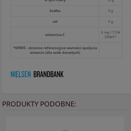
białko
0 g
sól
0 g
6 mg / 7,5%
witamina C
DRWS*
*DRWS - dzienne referencyjne wartości spożycia
witamin (dla osób dorosłych)
PRODUKTY PODOBNE: