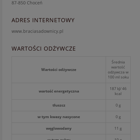
87-850 Choceń
ADRES INTERNETOWY
www.braciasadownicy.pl
WARTOŚCI ODŻYWCZE
Średnia
wartość
Wartości odżywcze
odżywcza w
100 ml soku
187 kJ/ 46
wartość energetyczna
kcal
tłuszcz
0 g
w tym kwasy nasycone
0 g
węglowodany
11 g
w tym cukry
10 g